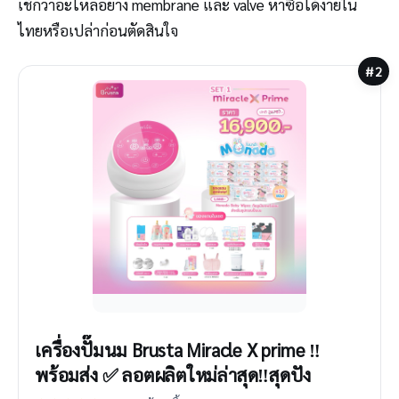
เช็กว่าอะไหล่อย่าง membrane และ valve หาซื้อได้ง่ายใน
ไทยหรือเปล่าก่อนตัดสินใจ
#2
เครื่องปั๊มนม Brusta Miracle X prime ‼️
พร้อมส่ง ✅ ลอตผลิตใหม่ล่าสุด‼️สุดปัง