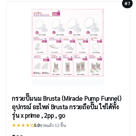
#7
กรวยปั๊มนม Brusta (Miracle Pump Funnel)
อุปกรณ์ อะไหล่ Brusta กรวยถือปั๊ม ใช่ได้ทั้ง
รุ่น x prime , 2pp , go
★★★★½
5.0
ขายแล้ว 12 ชิ้น