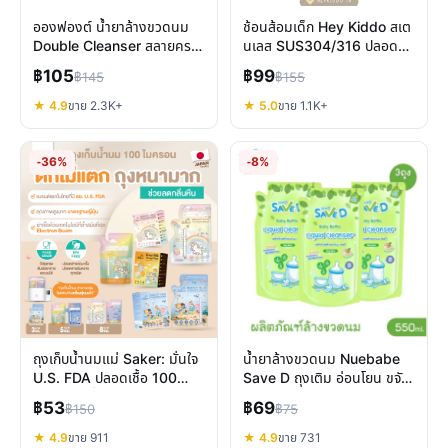
อองฟองต์ น้ำยาล้างขวดนม
ช้อนส้อมเด็ก Hey Kiddo สเต
Double Cleanser สลายคราบ
นเลส SUS304/316 ปลอดภัย
โปรตีน ยับยั้งแบคทีเรีย
สูงสำหรับลูกน้อย 8 เดือน+
฿105
฿99
฿145
฿155
ปลอดภัย
★ 4.9
ขาย 2.3K+
★ 5.0
ขาย 1.1K+
-36%
-8%
ถุงเก็บน้ำนมแม่ Saker: มั่นใจ
น้ำยาล้างขวดนม Nuebabe
U.S. FDA ปลอดเชื้อ 100
Save D ถุงเติม อ่อนโยน ขจัด
ไมครอน เพื่อลูกน้อย
คราบและกลิ่นคาว
฿53
฿69
฿150
฿75
★ 4.9
ขาย 911
★ 4.9
ขาย 731