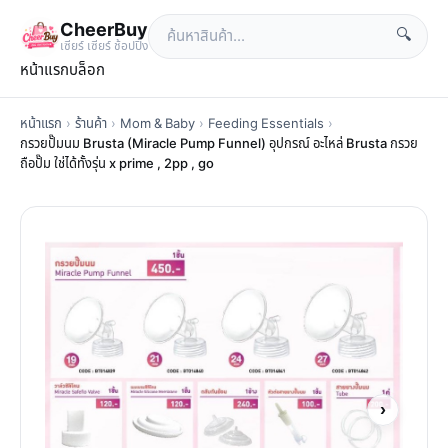
CheerBuy
🔍
เซียร์ เซียร์ ช้อปปิ้ง
หน้าแรก
บล็อก
หน้าแรก
›
ร้านค้า
›
Mom & Baby
›
Feeding Essentials
›
กรวยปั๊มนม Brusta (Miracle Pump Funnel) อุปกรณ์ อะไหล่ Brusta กรวย
ถือปั๊ม ใช่ได้ทั้งรุ่น x prime , 2pp , go
›