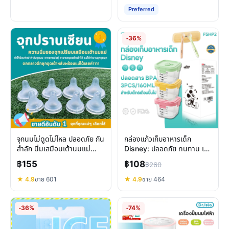
Preferred
-36%
จุกนมไม่ดูดไม่ไหล ปลอดภัย กัน
กล่องแก้วเก็บอาหารเด็ก
สำลัก นิ่มเสมือนเต้านมแม่
Disney: ปลอดภัย ทนทาน เข้า
สำหรับเด็ก
ไมโครเวฟ แช่แข็งได้
฿155
฿108
฿260
★ 4.9
ขาย 601
★ 4.9
ขาย 464
-36%
-74%