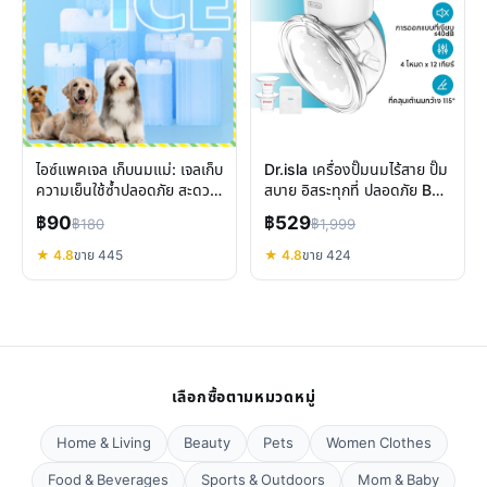
ไอซ์แพคเจล เก็บนมแม่: เจลเก็บ
Dr.isla เครื่องปั๊มนมไร้สาย ปั๊ม
ความเย็นใช้ซ้ำปลอดภัย สะดวก
สบาย อิสระทุกที่ ปลอดภัย BPA
ทุกการเดินทาง
Free
฿90
฿529
฿180
฿1,999
★ 4.8
ขาย 445
★ 4.8
ขาย 424
เลือกซื้อตามหมวดหมู่
Home & Living
Beauty
Pets
Women Clothes
Food & Beverages
Sports & Outdoors
Mom & Baby