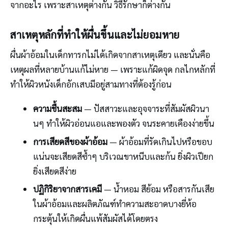
จากอะไร เพราะสาเหตุต่างกัน วิธีรักษาก็ต่างกัน
สาเหตุหลักที่ทำให้ผื่นขึ้นและไม่ยอมหาย
ผื่นผ้าอ้อมในเด็กทารกไม่ได้เกิดจากสาเหตุเดียว และนั่นคือ
เหตุผลที่หลายบ้านแก้ไม่หาย — เพราะแก้ผิดจุด กลไกหลักที่
ทำให้ผิวหนังเด็กอักเสบมีอยู่สามทางที่ต้องรู้ก่อน
ความชื้นสะสม
— ปัสสาวะและอุจจาระที่สัมผัสผิวนา
นๆ ทำให้ผิวอ่อนแอและพองตัว จนระคายเคืองง่ายขึ้น
การเสียดสีของผ้าอ้อม
— ผ้าอ้อมที่รัดเกินไปหรือขอบ
แน่นจะเสียดสีซ้ำๆ บริเวณขาหนีบและก้น ยิ่งผิวเปียก
ยิ่งเสียดสีง่าย
ปฏิกิริยาจากสารเคมี
— น้ำหอม สีย้อม หรือสารกันเสีย
ในผ้าอ้อมและผลิตภัณฑ์ทำความสะอาดบางยี่ห้อ
กระตุ้นให้เกิดผื่นแพ้สัมผัสได้โดยตรง