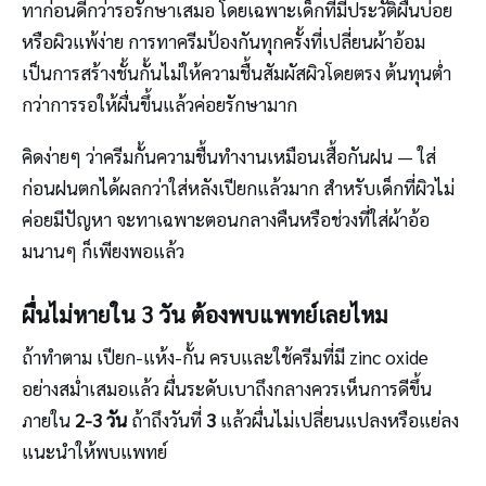
ทาก่อนดีกว่ารอรักษาเสมอ โดยเฉพาะเด็กที่มีประวัติผื่นบ่อย
หรือผิวแพ้ง่าย การทาครีมป้องกันทุกครั้งที่เปลี่ยนผ้าอ้อม
เป็นการสร้างชั้นกั้นไม่ให้ความชื้นสัมผัสผิวโดยตรง ต้นทุนต่ำ
กว่าการรอให้ผื่นขึ้นแล้วค่อยรักษามาก
คิดง่ายๆ ว่าครีมกั้นความชื้นทำงานเหมือนเสื้อกันฝน — ใส่
ก่อนฝนตกได้ผลกว่าใส่หลังเปียกแล้วมาก สำหรับเด็กที่ผิวไม่
ค่อยมีปัญหา จะทาเฉพาะตอนกลางคืนหรือช่วงที่ใส่ผ้าอ้อ
มนานๆ ก็เพียงพอแล้ว
ผื่นไม่หายใน 3 วัน ต้องพบแพทย์เลยไหม
ถ้าทำตาม เปียก-แห้ง-กั้น ครบและใช้ครีมที่มี zinc oxide
อย่างสม่ำเสมอแล้ว ผื่นระดับเบาถึงกลางควรเห็นการดีขึ้น
ภายใน
2-3 วัน
ถ้าถึงวันที่
3
แล้วผื่นไม่เปลี่ยนแปลงหรือแย่ลง
แนะนำให้พบแพทย์