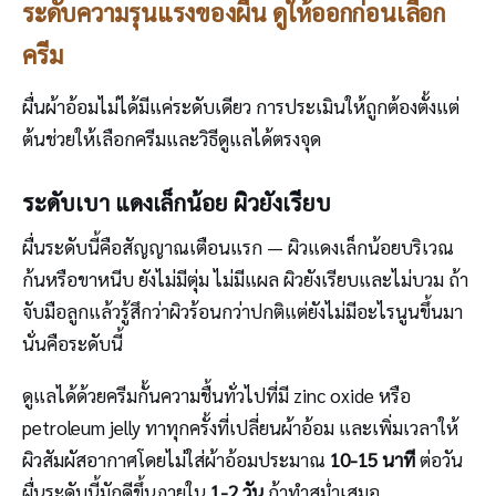
ระดับความรุนแรงของผื่น ดูให้ออกก่อนเลือก
ครีม
ผื่นผ้าอ้อมไม่ได้มีแค่ระดับเดียว การประเมินให้ถูกต้องตั้งแต่
ต้นช่วยให้เลือกครีมและวิธีดูแลได้ตรงจุด
ระดับเบา แดงเล็กน้อย ผิวยังเรียบ
ผื่นระดับนี้คือสัญญาณเตือนแรก — ผิวแดงเล็กน้อยบริเวณ
ก้นหรือขาหนีบ ยังไม่มีตุ่ม ไม่มีแผล ผิวยังเรียบและไม่บวม ถ้า
จับมือลูกแล้วรู้สึกว่าผิวร้อนกว่าปกติแต่ยังไม่มีอะไรนูนขึ้นมา
นั่นคือระดับนี้
ดูแลได้ด้วยครีมกั้นความชื้นทั่วไปที่มี zinc oxide หรือ
petroleum jelly ทาทุกครั้งที่เปลี่ยนผ้าอ้อม และเพิ่มเวลาให้
ผิวสัมผัสอากาศโดยไม่ใส่ผ้าอ้อมประมาณ
10-15 นาที
ต่อวัน
ผื่นระดับนี้มักดีขึ้นภายใน
1-2 วัน
ถ้าทำสม่ำเสมอ