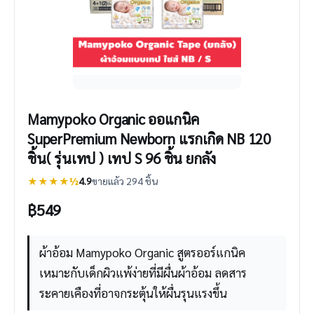
Mamypoko Organic ออแกนิค
SuperPremium Newborn แรกเกิด NB 120
ชิ้น( รุ่นเทป ) เทป S 96 ชิ้น ยกลัง
★★★★½
4.9
ขายแล้ว 294 ชิ้น
฿
549
ผ้าอ้อม Mamypoko Organic สูตรออร์แกนิค
เหมาะกับเด็กผิวแพ้ง่ายที่มีผื่นผ้าอ้อม ลดสาร
ระคายเคืองที่อาจกระตุ้นให้ผื่นรุนแรงขึ้น