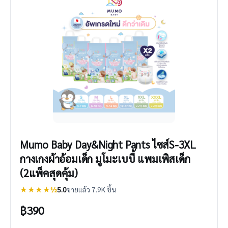
Mumo Baby Day&Night Pants ไซส์S-3XL
กางเกงผ้าอ้อมเด็ก มูโมะเบบี้ แพมเพิสเด็ก
(2แพ็คสุดคุ้ม)
★★★★½
5.0
ขายแล้ว 7.9K ชิ้น
฿
390