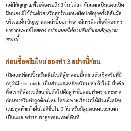
แต่มีสัญญาณที่ไม่ต้องรอถึง 3 วัน ได้แก่ ผื่นแตกเป็นแผลเปิด
มีหนอง มีไข้ร่วมด้วย หรือลูกร้องงอแงผิดปกติทุกครั้งที่สัมผัส
บริเวณผื่น สัญญาณเหล่านี้บอกว่าอาจมีการติดเชื้อที่ต้องการ
ยาจากแพทย์โดยตรง
อย่าปล่อยให้ผ่านคืนถ้าเจอสัญญาณ
พวกนี้
ก่อนซื้อครีมใหม่ ลองทำ 3 อย่างนี้ก่อน
เปิดแอปช้อปปิ้งหรือเดินไปที่ตู้ยาตอนนี้เลย แล้วเช็คครีมที่มี
อยู่ว่ามี zinc oxide เป็นส่วนผสมหลักหรือเปล่า ถ้าไม่มี นั่นคือ
สิ่งแรกที่ต้องเปลี่ยน ขั้นถัดไปคือดูว่าขั้นตอนทำความสะอาด
ก่อนทาครีมทำถูกต้องไหม โดยเฉพาะเรื่องรอให้ผิวแห้งสนิท
และสุดท้ายถ้าผื่นไม่ดีขึ้นใน 3 วัน หรือมีตุ่มหนองและแตก
เป็นแผล อย่ารอ พาลูกพบแพทย์ทันที