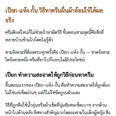
เปียก-แห้ง-กั้น วิธีทาครีมผื่นผ้าอ้อมให้ได้ผล
จริง
ครีมดีแค่ไหนก็ไม่ช่วยถ้าทาผิดวิธี ขั้นตอนสามจุดนี้คือสิ่งที่
หลายบ้านข้ามไปโดยไม่รู้ตัว
สามจังหวะที่ต้องครบทุกครั้งคือ เปียก-แห้ง-กั้น — ขาดจังหวะ
ใดจังหวะหนึ่ง ครีมที่ทาไปก็แทบไม่มีประโยชน์
เปียก ทำความสะอาดให้ถูกวิธีก่อนทาครีม
ขั้นตอนแรกของ เปียก-แห้ง-กั้น คือทำความสะอาดให้ถูกต้อง
ไม่ใช่แค่เช็ดผ่านๆ แต่ก็ไม่ใช่ขัดถูจนผิวแดง
วิธีที่ถูกคือใช้น้ำอุ่นหรือผ้าเช็ดที่นุ่มพิเศษเช็ดเบาๆ จากด้าน
หน้าไปด้านหลัง ทิศทางสำคัญมากโดยเฉพาะในเด็กผู้หญิง สิ่ง