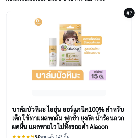
#7
บาล์มบัวหิมะ ไออุ่น ออร์แกนิค100% สำหรับ
เด็ก ใช้ทาแผลหกล้ม ฟกช้ำ ยุงกัด น้ำร้อนลวก
ผดผื่น แผลหายไว ไม่ทิ้งรอยดำ Aiaoon
★★★★½
5.0
ขายแล้ว 143 ชิ้น