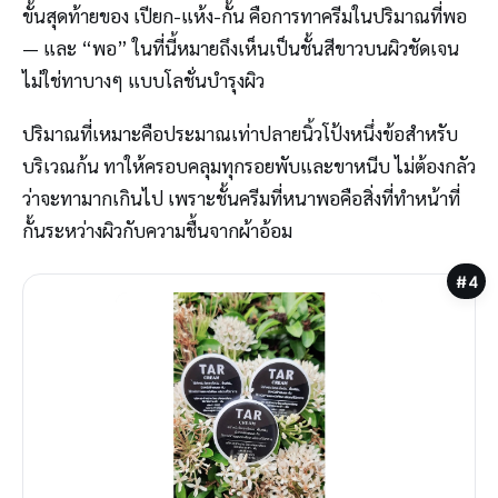
ขั้นสุดท้ายของ เปียก-แห้ง-กั้น คือการทาครีมในปริมาณที่พอ
— และ “พอ” ในที่นี้หมายถึงเห็นเป็นชั้นสีขาวบนผิวชัดเจน
ไม่ใช่ทาบางๆ แบบโลชั่นบำรุงผิว
ปริมาณที่เหมาะคือประมาณเท่าปลายนิ้วโป้งหนึ่งข้อสำหรับ
บริเวณก้น ทาให้ครอบคลุมทุกรอยพับและขาหนีบ ไม่ต้องกลัว
ว่าจะทามากเกินไป เพราะชั้นครีมที่หนาพอคือสิ่งที่ทำหน้าที่
กั้นระหว่างผิวกับความชื้นจากผ้าอ้อม
#4