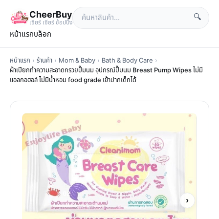
CheerBuy
🔍
เซียร์ เซียร์ ช้อปปิ้ง
หน้าแรก
บล็อก
หน้าแรก
›
ร้านค้า
›
Mom & Baby
›
Bath & Body Care
›
ผ้าเปียกทำความสะอาดกรวยปั๊มนม อุปกรณ์ปั๊มนม Breast Pump Wipes ไม่มี
แอลกอฮอล์ ไม่มีน้ำหอม food grade เข้าปากเด็กได้
›