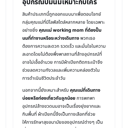
อุปกรณ์ปั๊มนมเหมาะกับใคร
สินค้าประเภทนี้ถูกออกแบบมาเพื่อตอบโจทย์
กลุ่มคุณแม่ที่มีไลฟ์สไตล์หลากหลาย โดยเฉพาะ
อย่างยิ่ง
คุณแม่ working mom ที่ต้องปั๊ม
นมที่ทำงานหรือระหว่างเดินทาง
พวกเธอ
ต้องการความสะดวก รวดเร็ว และมั่นใจในความ
สะอาดโดยไม่ต้องพึ่งพาสถานที่ล้างอุปกรณ์ที่
อาจไม่เอื้ออำนวย การมีผ้าเปียกติดกระเป๋าจึง
ช่วยลดความกังวลและเพิ่มความคล่องตัวใน
การดำเนินชีวิตประจำวัน
นอกจากนี้ยังเหมาะสำหรับ
คุณแม่ที่เดินทาง
บ่อยหรือท่องเที่ยวกับลูกน้อย
การพกพา
อุปกรณ์ล้างขวดนมอาจเป็นเรื่องยุ่งยากและ
กินพื้นที่ ผ้าเปียกนี้จึงเป็นทางเลือกที่ช่วย
ให้การรักษาสุขอนามัยของอุปกรณ์ต่างๆ เป็น