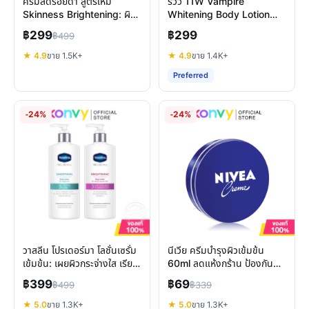
ครีมลดรอยดำ สูตรใหม่
รีวิว 11W Vampire
Skinness Brightening: ผิว
Whitening Body Lotion
ใส ลดจุดด่างดำเห็นผลจริง
โลชั่นผิวขาวสูตรกลางคืน
฿299
฿299
฿499
★ 4.9
ขาย 1.5K+
★ 4.9
ขาย 1.4K+
Preferred
-24%
-24%
วาสลีน โปรเดอร์มา โลชั่นเซรั่ม
นีเวีย ครีมบำรุงผิวเข้มข้น
เข้มข้น: เผยผิวกระจ่างใส เรียบ
60ml ลดแห้งกร้าน ป้องกัน
เนียน เลือกสูตรที่ใช่
รอยแตกลาย
฿399
฿69
฿499
฿339
★ 5.0
ขาย 1.3K+
★ 5.0
ขาย 1.3K+