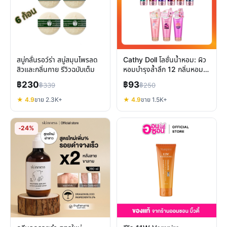
สบู่กลั่นรอว์ร่า สบู่สมุนไพรลด
Cathy Doll โลชั่นน้ำหอม: ผิว
สิวและกลิ่นกาย รีวิวฉบับเต็ม
หอมบำรุงล้ำลึก 12 กลิ่นหอม
ติดทนนาน
฿230
฿93
฿339
฿250
★ 4.9
ขาย 2.3K+
★ 4.9
ขาย 1.5K+
-24%