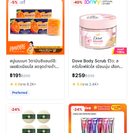
-5%
-40%
สบู่เบนเนท วิตามินซีแอนด์อี:
Dove Body Scrub รีวิว: ส
เผยผิวเนียนใส ลดจุดด่างดำ
ครับโดฟผิวใส เนียนนุ่ม เลือก
สุขภาพดี
สูตรไหนดี?
฿191
฿259
฿200
฿339
★ 4.9
ขาย 8.2K+
★ 5.0
ขาย 2.4K+
Preferred
-24%
-24%