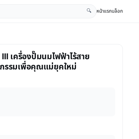
หน้าแรก
บล็อก
🔍
 III เครื่องปั๊มนมไฟฟ้าไร้สาย
รรมเพื่อคุณแม่ยุคใหม่