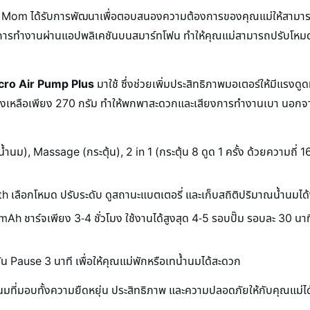
tude Mom ได้รับการพัฒนาเพื่อตอบสนองความต้องการของคุณแม่ให้สามาร
คุมการทำงานผ่านแอปพลิเคชันบนสมาร์ทโฟน ทำให้คุณแม่สามารถปรับโหม
cro Air Pump Plus
มาใช้ ซึ่งช่วยเพิ่มประสิทธิภาพมอเตอร์ให้มีแรง
ลงเหลือเพียง 270 กรัม ทำให้พกพาสะดวกและเสียงการทำงานเบา นอกจาก
นม), Massage (กระตุ้น), 2 in 1 (กระตุ้น 8 ดูด 1 ครั้ง ด้วยความถี
th เลือกโหมด ปรับระดับ ดูสถานะแบตเตอรี่ และเก็บสถิติปริมาณน้ำนมได
Ah ชาร์จเพียง 3-4 ชั่วโมง ใช้งานได้สูงสุด 4-5 รอบปั๊ม รอบละ 30 
์ชัน Pause 3 นาที เพื่อให้คุณแม่พักหรือเทน้ำนมได้สะดวก
งปั๊มนมที่มอบทั้งความยืดหยุ่น ประสิทธิภาพ และความปลอดภัยให้กับคุณแม