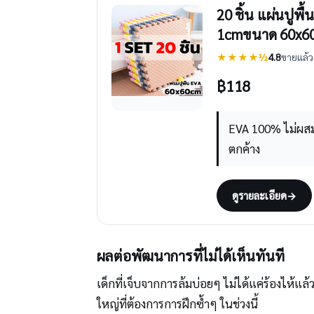
20 ชิ้น แผ่นปูพื
1cmขนาด 60x6
★★★★½
4.8
ขายแล้ว 
฿
118
EVA 100% ไม่ผสมรี
ตกค้าง
ดูรายละเอียด
→
ผลต่อพัฒนาการที่ไม่ได้เห็นทันที
เด็กที่เจ็บจากการล้มบ่อยๆ ไม่ได้แค่ร้องไห้แล
ใหญ่ที่ต้องการการฝึกซ้ำๆ ในช่วงนี้