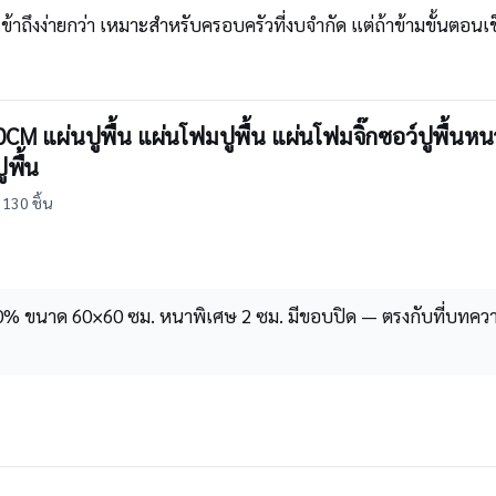
าเข้าถึงง่ายกว่า เหมาะสำหรับครอบครัวที่งบจำกัด แต่ถ้าข้ามขั้นต
60CM แผ่นปูพื้น แผ่นโฟมปูพื้น แผ่นโฟมจิ๊กซอว์ปูพื
ูพื้น
130 ชิ้น
% ขนาด 60×60 ซม. หนาพิเศษ 2 ซม. มีขอบปิด — ตรงกับที่บทคว