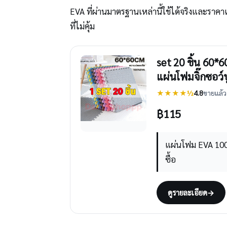
EVA ที่ผ่านมาตรฐานเหล่านี้ใช้ได้จริงและราค
ที่ไม่คุ้ม
set 20 ชิ้น 60*
แผ่นโฟมจิ๊กซอว์ป
★★★★½
4.8
ขายแล้ว 
฿
115
แผ่นโฟม EVA 100
ซื้อ
ดูรายละเอียด
→