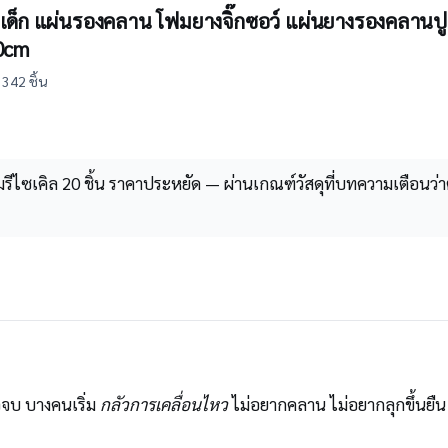
้นเด็ก แผ่นรองคลาน โฟมยางจิ๊กซอว์ แผ่นยางรองคลานปูพื
0cm
342 ชิ้น
ไซเคิล 20 ชิ้น ราคาประหยัด — ผ่านเกณฑ์วัสดุที่บทความเตือนว่าต้
้วจบ บางคนเริ่ม
กลัวการเคลื่อนไหว
ไม่อยากคลาน ไม่อยากลุกขึ้นยืน 