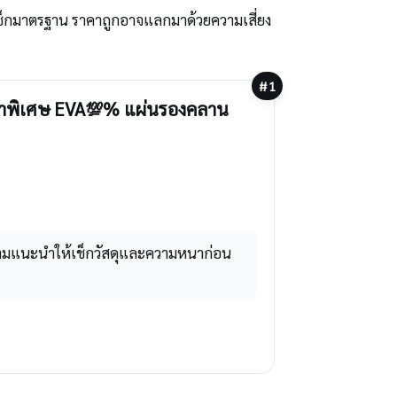
อนเช็กมาตรฐาน ราคาถูกอาจแลกมาด้วยความเสี่ยง
#1
้นหนาพิเศษ EVA💯% แผ่นรองคลาน
ามแนะนำให้เช็กวัสดุและความหนาก่อน