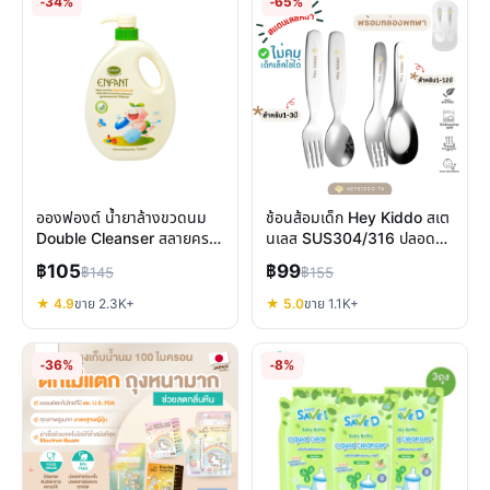
-34%
-65%
อองฟองต์ น้ำยาล้างขวดนม
ช้อนส้อมเด็ก Hey Kiddo สเต
Double Cleanser สลายคราบ
นเลส SUS304/316 ปลอดภัย
โปรตีน ยับยั้งแบคทีเรีย
สูงสำหรับลูกน้อย 8 เดือน+
฿105
฿99
฿145
฿155
ปลอดภัย
★ 4.9
ขาย 2.3K+
★ 5.0
ขาย 1.1K+
-36%
-8%