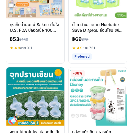
ถุงเก็บน้ำนมแม่ Saker: มั่นใจ
น้ำยาล้างขวดนม Nuebabe
U.S. FDA ปลอดเชื้อ 100
Save D ถุงเติม อ่อนโยน ขจัด
ไมครอน เพื่อลูกน้อย
คราบและกลิ่นคาว
฿53
฿69
฿150
฿75
★ 4.9
ขาย 911
★ 4.9
ขาย 731
Preferred
-36%
จุกนมไม่ดูดไม่ไหล ปลอดภัย กัน
กล่องแก้วเก็บอาหารเด็ก