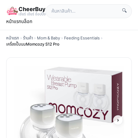
CheerBuy
🔍
เซียร์ เซียร์ ช้อปปิ้ง
หน้าแรก
บล็อก
หน้าแรก
›
ร้านค้า
›
Mom & Baby
›
Feeding Essentials
›
เครื่องปั๊มนมMomcozy S12 Pro
›