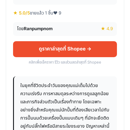
★ 5.0/5
ขายแล้ว 1 ชิ้น
♥ 9
โดย
Ranpumpnom
★ 4.9
ดูราคาล่าสุดที่ Shopee →
คลิกเพื่อเช็คราคา รีวิว และส่วนลดล่าสุดที่ Shopee
ในยุคที่ชีวิตประจำวันของคุณแม่เต็มไปด้วย
ความเร่งรีบ การหาสมดุลระหว่างการดูแลลูกน้อย
และภารกิจส่วนตัวเป็นเรื่องท้าทาย โดยเฉพาะ
อย่างยิ่งสำหรับคุณแม่นักปั๊มที่ต้องเสียเวลาไปกับ
การปั๊มนมด้วยเครื่องปั๊มแบบเดิมๆ ที่มักจะยึดติด
อยู่กับปลั๊กไฟหรือมีสายระโยงระยาง ปัญหาเหล่านี้