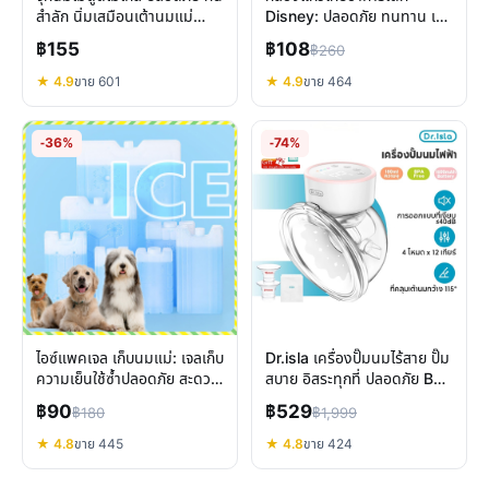
สำลัก นิ่มเสมือนเต้านมแม่
Disney: ปลอดภัย ทนทาน เข้า
สำหรับเด็ก
ไมโครเวฟ แช่แข็งได้
฿155
฿108
฿260
★ 4.9
ขาย 601
★ 4.9
ขาย 464
-36%
-74%
ไอซ์แพคเจล เก็บนมแม่: เจลเก็บ
Dr.isla เครื่องปั๊มนมไร้สาย ปั๊ม
ความเย็นใช้ซ้ำปลอดภัย สะดวก
สบาย อิสระทุกที่ ปลอดภัย BPA
ทุกการเดินทาง
Free
฿90
฿529
฿180
฿1,999
★ 4.8
ขาย 445
★ 4.8
ขาย 424