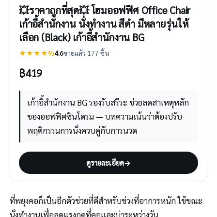
💥ราคาถูกที่สุด💥 โฮมออฟฟิศ Office Chair
เก้าอี้สำนักงาน นั่งทำงาน สีดำ มีหลายรุ่นให้
เลือก (Black) เก้าอี้สำนักงาน BG
★★★★½
4.6
ขายแล้ว 177 ชิ้น
฿
419
เก้าอี้สำนักงาน BG รองรับสรีระ ช่วยลดสาเหตุหลัก
ของออฟฟิศซินโดรม — บทความเน้นว่าต้องปรับ
พฤติกรรมการนั่งควบคู่กับการนวด
ดูรายละเอียด
→
ที่พยุงคอก็เป็นอีกตัวช่วยที่ดีสำหรับช่วงที่อาการหนัก ใช้ขณะ
นั่งทำงานเพื่อลดแรงกดที่คอและบ่าระหว่างวัน