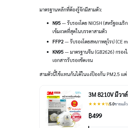
มาตรฐานหลักที่ต้องรู้จักมีสามตัว:
N95
— รับรองโดย NIOSH (สหรัฐอเมริ
เข้มงวดที่สุดในบรรดาสามตัว
FFP2
— รับรองโดยสหภาพยุโรป (CE mar
KN95
— มาตรฐานจีน (GB2626) กรองได
เอกสารรับรองชัดเจน
สามตัวนี้ใช้แทนกันได้ในแง่ป้องกัน PM2.5 แต่
3M 8210V มีวาล์
★★★★½
5.0
ขายแล้ว 
฿
499