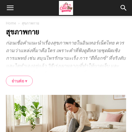
Home
สุขภาพกาย
สุขภาพกาย
ก่อนเชื่อคำแนะนำเรื่องสุขภาพกายในอินเทอร์เน็ตไทย ควร
ถามว่าแหล่งที่มาคือใคร เพราะคำที่ฟังดูดีหลายชุดผิดเชิง
การแพทย์ เช่น สมุนไพรรักษามะเร็ง การ “ดีท็อกซ์” ที่จริงตับ
และไตทำเองอยู่แล้ว วิธีเร่งเผาผลาญที่ทำให้บาดเจ็บ และ
อุปกรณ์นวดที่ขายเกินสรรพคุณ หมวดนี้บน cheerbuy.co
เขียนเรื่องสุขภาพกายแบบระมัดระวัง ไม่ตื่นเต้น อ้างอิงคู่มือ
อ่านต่อ ▾
กระทรวงสาธารณสุข งานวิจัย และคำแนะนำจากแพทย์
ก่อนเผยแพร่
เรายึดหลักระบุระดับหลักฐานเสมอว่าเป็นงานวิจัยขนาดเล็ก
งานทดลองในสัตว์ หรือการทบทวนงานวิจัย พร้อมเตือน
เมื่อไรควรไปหาแพทย์ ไม่ใช่อ่านบทความแล้วลองรักษาตัว
เอง เพราะอาการเดียวกันในคนสองคนอาจมาจากสาเหตุ