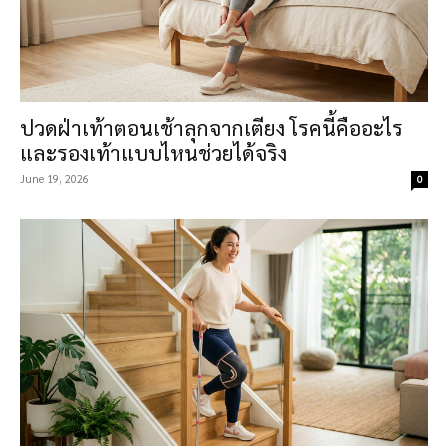
คนละชุด การวินิจฉัยต้องอาศัยการตรวจร่างกายและประวัติ
ส่วนตัวที่อินเทอร์เน็ตให้ไม่ได้
เนื้อหาที่อ่านได้ในหมวดนี้ครอบคลุมการนอนและคุณภาพ
การนอน ปวดหลังและออฟฟิศซินโดรมจากการนั่งทำงาน
ปวดฝ่าเท้าตอนเช้าลุกจากเตียง โรคนี้คืออะไร
ปัญหาคอ บ่า ไหล่ ตา จากการใช้หน้าจอ การเลือกหมอน
และรองเท้าแบบไหนช่วยได้จริง
และที่นอน เทคนิคป้องกันการบาดเจ็บจากการออกกำลังกาย
June 19, 2026
0
การตรวจสุขภาพประจำปีที่จำเป็นจริงในแต่ละช่วงวัย วัคซีน
สำหรับผู้ใหญ่ และความรู้พื้นฐานเรื่องโรคไม่ติดต่อเรื้อรังที่
คนไทยเสี่ยงสูง
ประเด็นที่ตลาดยังกำกวม เราจัดวางข้อเท็จจริงให้เห็น เช่น
คอลลาเจนเสริมจริง ๆ ทำอะไรได้ในร่างกาย สมุนไพรที่นิยม
แต่ขาดงานวิจัยรองรับ การใช้คลื่นเสียง/ไฟฟ้าเพื่อบรรเทา
ปวดที่ผลลัพธ์ไม่แน่นอน และอุปกรณ์ติดตามสุขภาพที่อ่าน
ค่าผิดบ่อยกว่าที่คาด
ก่อนตัดสินใจตรวจสุขภาพรายการใหม่ ซื้อคอลลาเจน หรือ
เริ่มสมุนไพรตามที่ในกลุ่มแชร์ ลองอ่านบทความสุขภาพ