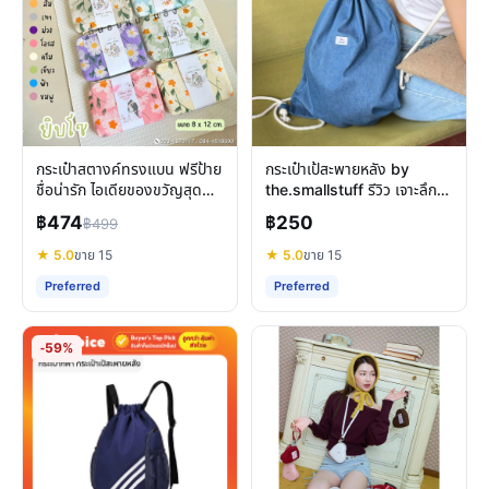
กระเป๋าสตางค์ทรงแบน ฟรีป้าย
กระเป๋าเป้สะพายหลัง by
ชื่อน่ารัก ไอเดียของขวัญสุด
the.smallstuff รีวิว เจาะลึก
ประทับใจ
ฟังก์ชันและการใช้งานจริง
฿474
฿250
฿499
★ 5.0
ขาย 15
★ 5.0
ขาย 15
Preferred
Preferred
-59%