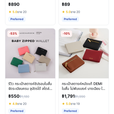
สไตล์น่ารัก พกพาสะดวก
ง่ายสำหรับผู้หญิง
฿890
฿89
★ 5.0
ขาย 20
★ 5.0
ขาย 20
Preferred
Preferred
-53%
-10%
รีวิว กระเป๋าสตางค์ซิปรอบใบสั้น
กระเป๋าสตางค์หนังแท้ DEMI
จัดระเบียบครบ จุบัตรได้ สไตล์มิ
ใบสั้น ไม่พับแบงค์ บางเฉียบ ใส่
นิมอล
บัตรจุใจ
฿550
฿1,791
฿1,180
฿1,990
★ 4.9
ขาย 20
★ 5.0
ขาย 19
Preferred
Preferred