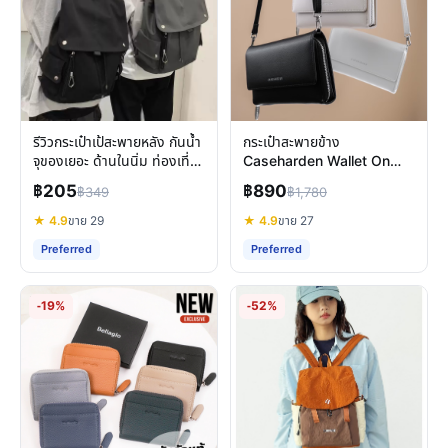
รีวิวกระเป๋าเป้สะพายหลัง กันน้ำ
กระเป๋าสะพายข้าง
จุของเยอะ ด้านในนิ่ม ท่องเที่ยว
Caseharden Wallet On
ทำงาน
Chain เบา จัดเต็มฟังก์ชัน
฿205
฿890
฿349
฿1,780
ตอบโจทย์ทุกไลฟ์สไตล์
★ 4.9
ขาย 29
★ 4.9
ขาย 27
Preferred
Preferred
-19%
-52%