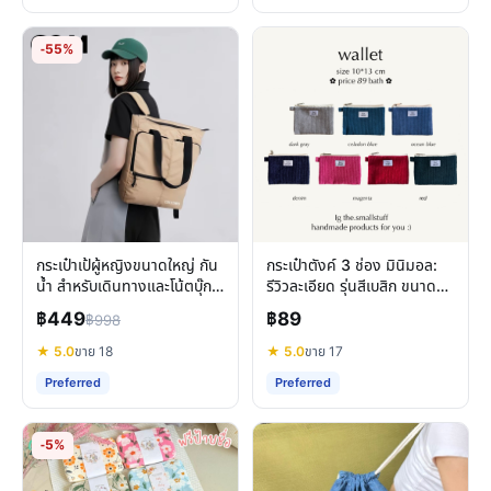
-55%
กระเป๋าเป้ผู้หญิงขนาดใหญ่ กัน
กระเป๋าตังค์ 3 ช่อง มินิมอล:
น้ำ สำหรับเดินทางและโน้ตบุ๊ก
รีวิวละเอียด รุ่นสีเบสิก ขนาด
15.6 นิ้ว
เล็ก พกพาสะดวก
฿449
฿89
฿998
★ 5.0
ขาย 18
★ 5.0
ขาย 17
Preferred
Preferred
-5%