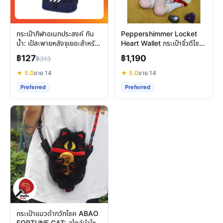
กระเป๋ากีฬาอเนกประสงค์ กัน
Peppershimmer Locket
น้ำ: เป้สะพายหลังจุเยอะสำหรับ
Heart Wallet กระเป๋าจิ๋วดีไซน์
ทุกกิจกรรม
หัวใจ ฟังก์ชันครบครัน
฿127
฿1,190
฿313
★ 5.0
ขาย 14
★ 5.0
ขาย 14
Preferred
Preferred
กระเป๋าแมวดำกวักโชค ABAO