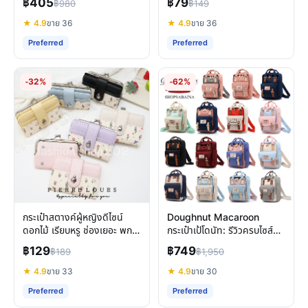
฿405
฿79
฿980
฿149
เหรียญครบ
★ 4.9
ขาย 36
★ 4.9
ขาย 36
Preferred
Preferred
-32%
-62%
กระเป๋าสตางค์ผู้หญิงดีไซน์
Doughnut Macaroon
ดอกไม้ เรียบหรู ช่องเยอะ พก
กระเป๋าเป้โดนัท: รีวิวครบไซส์
พาสะดวก
Mini & Classic เลือกยังไงดี
฿129
฿749
฿189
฿1,950
★ 4.9
ขาย 33
★ 4.9
ขาย 30
Preferred
Preferred