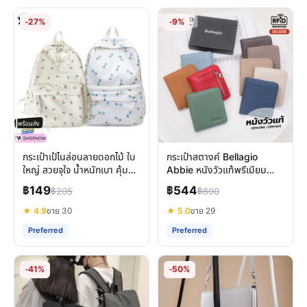
-27%
-9%
กระเป๋าเป้ไนล่อนลายดอกไม้ ใบ
กระเป๋าสตางค์ Bellagio
ใหญ่ สวยจุใจ น้ำหนักเบา คุ้มค่า
Abbie หนังวัวแท้พรีเมียม
สำหรับผู้หญิง
สไตล์มินิมอล ฟังก์ชันครบ
฿149
฿544
฿205
฿600
★ 4.9
ขาย 30
★ 5.0
ขาย 29
Preferred
Preferred
-41%
-50%