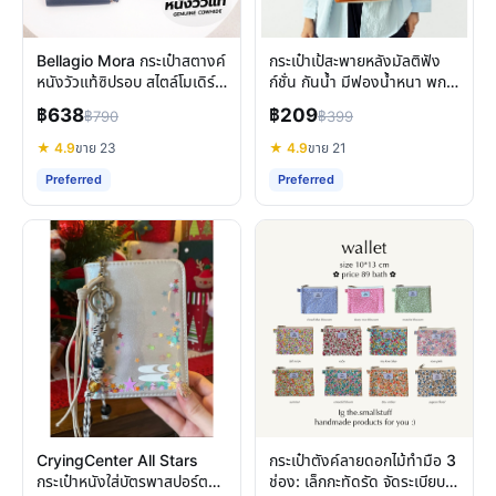
Bellagio Mora กระเป๋าสตางค์
กระเป๋าเป้สะพายหลังมัลติฟัง
หนังวัวแท้ซิปรอบ สไตล์โมเดิร์น
ก์ชั่น กันน้ำ มีฟองน้ำหนา พก
คลาสสิค รีวิวคุณสมบัติเด่น
พาสะดวก
฿638
฿209
฿790
฿399
★ 4.9
ขาย 23
★ 4.9
ขาย 21
Preferred
Preferred
CryingCenter All Stars
กระเป๋าตังค์ลายดอกไม้ทำมือ 3
กระเป๋าหนังใส่บัตรพาสปอร์ต
ช่อง: เล็กกะทัดรัด จัดระเบียบ