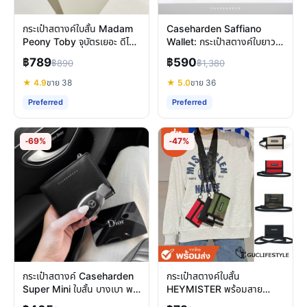
กระเป๋าสตางค์ใบสั้น Madam
Caseharden Saffiano
Peony Toby จุบัตรเยอะ ดีไซน์
Wallet: กระเป๋าสตางค์ใบยาว
หรู พกพาสะดวก
บางเบา จุเยอะ ทนทาน
฿789
฿590
฿890
฿1,380
★ 4.9
ขาย 38
★ 5.0
ขาย 36
Preferred
Preferred
-69%
-47%
กระเป๋าสตางค์ Caseharden
กระเป๋าสตางค์ใบสั้น
Super Mini ใบสั้น บางเบา พก
HEYMISTER พร้อมสาย
พาสะดวก สไตล์มินิมอล
คล้องคอ พกสะดวก ใส่บัตร-