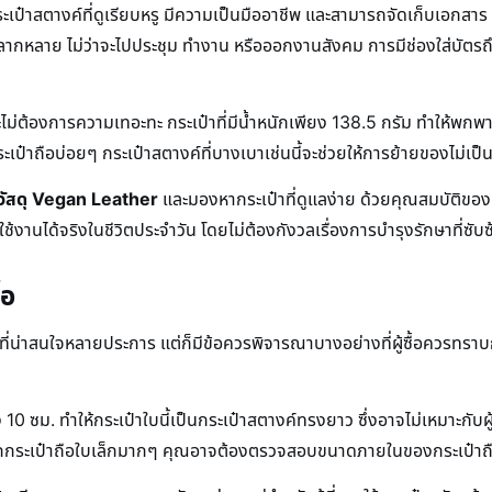
ะเป๋าสตางค์ที่ดูเรียบหรู มีความเป็นมืออาชีพ และสามารถจัดเก็บเอกสาร บ
กหลาย ไม่ว่าจะไปประชุม ทำงาน หรือออกงานสังคม การมีช่องใส่บัตรถึง 
ไม่ต้องการความเทอะทะ กระเป๋าที่มีน้ำหนักเพียง 138.5 กรัม ทำให้พกพ
ระเป๋าถือบ่อยๆ กระเป๋าสตางค์ที่บางเบาเช่นนี้จะช่วยให้การย้ายของไม่เป็น
่ใจวัสดุ Vegan Leather
และมองหากระเป๋าที่ดูแลง่าย ด้วยคุณสมบัติขอ
ใช้งานได้จริงในชีวิตประจำวัน โดยไม่ต้องกังวลเรื่องการบำรุงรักษาที่ซับ
้อ
น่าสนใจหลายประการ แต่ก็มีข้อควรพิจารณาบางอย่างที่ผู้ซื้อควรทราบก่อ
ม. ทำให้กระเป๋าใบนี้เป็นกระเป๋าสตางค์ทรงยาว ซึ่งอาจไม่เหมาะกับผู้ที
มักพกกระเป๋าถือใบเล็กมากๆ คุณอาจต้องตรวจสอบขนาดภายในของกระเป๋าถื