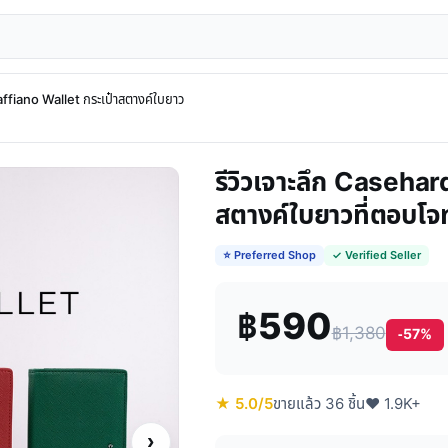
ffiano Wallet กระเป๋าสตางค์ใบยาว
รีวิวเจาะลึก Casehar
สตางค์ใบยาวที่ตอบโจท
⭐ Preferred Shop
✓ Verified Seller
฿590
฿1,380
-57%
★ 5.0/5
ขายแล้ว 36 ชิ้น
♥ 1.9K+
›