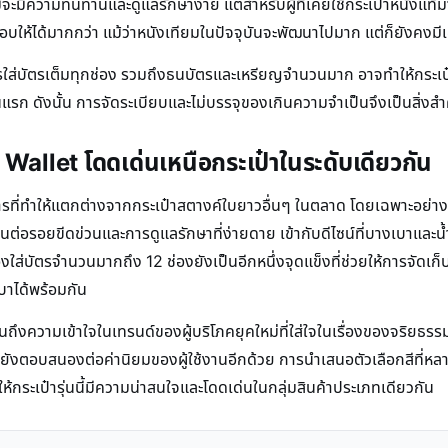
จะมีความทนทานและดูแลรักษาง่าย แต่สำหรับผู้ที่เคยใช้กระเป๋าหนังแท
มอบให้ได้มากกว่า แม้ว่าหนังเทียมในปัจจุบันจะพัฒนาไปมาก แต่ก็ยังคงมี
การใส่บัตรเต็มทุกช่อง รวมถึงธนบัตรและเหรียญจำนวนมาก อาจทำให้กระเป๋าด
ก ดังนั้น การจัดระเบียบและไม่บรรจุของเกินความจำเป็นจึงเป็นสิ่งสำคัญ
Wallet โดดเด่นเหนือกระเป๋าในระดับเดียวกัน
่ทำให้แตกต่างจากกระเป๋าสตางค์ใบยาวอื่นๆ ในตลาด โดยเฉพาะอย่างยิ่งใ
อรอยขีดข่วนและการดูแลรักษาที่ง่ายดาย เข้ากับดีไซน์ที่บางเบาและน้ำหน
งใส่บัตรจำนวนมากถึง 12 ช่องยังเป็นอีกหนึ่งจุดแข็งที่ช่วยให้การจัดเก็
เบาได้พร้อมกัน
นถึงความเข้าใจในเทรนด์ของผู้บริโภคยุคใหม่ที่ใส่ใจในเรื่องของจริยธ
่ยังตอบสนองต่อค่านิยมของผู้ใช้งานอีกด้วย การนำเสนอตัวเลือกสีที่หลา
ทำให้กระเป๋ารุ่นนี้มีความน่าสนใจและโดดเด่นในกลุ่มสินค้าประเภทเดียวกัน