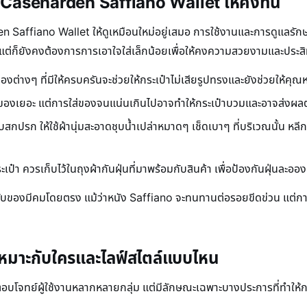
๋า Caseharden Saffiano Wallet ให้คงทน
affiano Wallet ให้ดูเหมือนใหม่อยู่เสมอ การใช้งานและการดูแลรักษาอย่
แท้ แต่ก็ยังคงต้องการการเอาใจใส่เล็กน้อยเพื่อให้คงความสวยงามและประ
ช่องต่างๆ ที่มีให้ครบครันจะช่วยให้กระเป๋าไม่เสียรูปทรงและยังช่วยให้คุณ
ใส่ของเยอะ แต่การใส่ของจนแน่นเกินไปอาจทำให้กระเป๋าบวมและอาจส่ง
บสกปรก ให้ใช้ผ้านุ่มสะอาดชุบน้ำเปล่าหมาดๆ เช็ดเบาๆ ที่บริเวณนั้น หลี
กระเป๋า ควรเก็บไว้ในถุงผ้ากันฝุ่นที่มาพร้อมกับสินค้า เพื่อป้องกันฝุ่นละอ
มผัสกับของมีคมโดยตรง แม้ว่าหนัง Saffiano จะทนทานต่อรอยขีดข่วน แต่กา
หมาะกับใครและไลฟ์สไตล์แบบไหน
ทย์ผู้ใช้งานหลากหลายกลุ่ม แต่มีลักษณะเฉพาะบางประการที่ทำให้กระเป