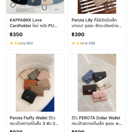
KAPPABKK Love
Perota Lilly ที่ใส่บัตรใบเล็ก
Cardholder ใหม่ หนัง PU
บางเบา จุเยอะ จัดระเบียบง่าย
ดีไซน์หัวใจ คล้องข้อมือ พกพา
พกพาสะดวก
฿350
฿390
สะดวก
★ 4.9
ขาย 693
★ 4.9
ขาย 498
Perota Fluffy Wallet รีวิว:
รีวิว PEROTA Dollar Wallet
กระเป๋าสตางค์ใบสั้น 3 พับ จัด
กระเป๋าสตางค์ใบเล็ก จุเยอะ พก
เต็มช่องบัตร พกพาสะดวก
พาสะดวก