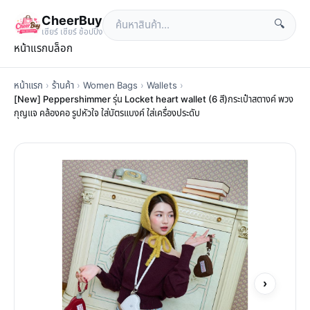
CheerBuy
🔍
เซียร์ เซียร์ ช้อปปิ้ง
หน้าแรก
บล็อก
หน้าแรก
›
ร้านค้า
›
Women Bags
›
Wallets
›
[New] Peppershimmer รุ่น Locket heart wallet (6 สี)กระเป๋าสตางค์ พวง
กุญแจ คล้องคอ รูปหัวใจ ใส่บัตรแบงค์ ใส่เครื่องประดับ
›