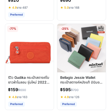
฿920
฿690
★ 4.9
ขาย 487
★ 5.0
ขาย 168
Preferred
-77%
-25%
รีวิว Gudika กระเป๋าสตางค์ใบ
Bellagio Jessie Wallet
ยาวผ้าไนลอน รุ่นใหม่ 2022
กระเป๋าสตางค์หนังแท้ มินิมอล
ทนทาน กันน้ำ
ฟังก์ชันครบ ใบเล็กน่ารัก
฿159
฿595
฿690
฿790
★ 4.8
ขาย 163
★ 4.9
ขาย 126
Preferred
Preferred