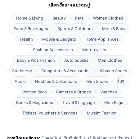
เลือกซื้อตามหมวดหมู่
Home & Living
Beauty
Pets
Women Clothes
Food & Beverages
Sports & Outdoors
Mom & Baby
Health
Mobile & Gadgets
Home Appliances
Fashion Accessories
Motorcycles
Baby & Kids Fashion
Automobiles
Men Clothes
Stationery
Computers & Accessories
Women Shoes
Audio
Hobbies & Collections
Men Shoes
อื่นๆ
Women Bags
Cameras & Drones
Watches
Books & Magazines
Travel & Luggage
Men Bags
Tickets, Vouchers & Services
Muslim Fashion
การเปิดเผยข้อมูล:
CheerBuy เป็นเว็บไซต์แนะนำสินค้าและร่วมโปรแกรม