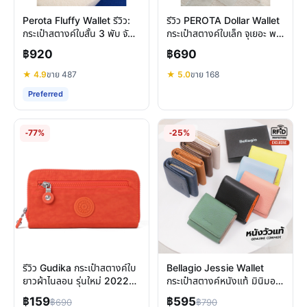
Perota Fluffy Wallet รีวิว:
รีวิว PEROTA Dollar Wallet
กระเป๋าสตางค์ใบสั้น 3 พับ จัด
กระเป๋าสตางค์ใบเล็ก จุเยอะ พก
เต็มช่องบัตร พกพาสะดวก
พาสะดวก
฿920
฿690
★ 4.9
ขาย 487
★ 5.0
ขาย 168
Preferred
-77%
-25%
รีวิว Gudika กระเป๋าสตางค์ใบ
Bellagio Jessie Wallet
ยาวผ้าไนลอน รุ่นใหม่ 2022
กระเป๋าสตางค์หนังแท้ มินิมอล
ทนทาน กันน้ำ
ฟังก์ชันครบ ใบเล็กน่ารัก
฿159
฿595
฿690
฿790