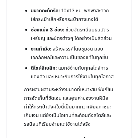
ขนาดกะทัดรัด:
10x13 ซม. พกพาสะดวก
ใส่กระเป๋าเล็กหรือกระเป๋ากางเกงได้
ช่องแบ่ง 3 ช่อง:
ช่วยจัดระเบียบธนบัตร
เหรียญ และบัตรต่างๆ ได้อย่างเป็นสัดส่วน
งานทำมือ:
สร้างสรรค์โดยชุมชน มอบ
เอกลักษณ์และความเป็นของแท้ในทุกชิ้น
ดีไซน์สีเบสิก:
แมทช์ง่ายกับทุกสไตล์การ
แต่งตัว และเหมาะกับการใช้งานในทุกโอกาส
การผสมผสานระหว่างขนาดที่เหมาะสม ฟังก์ชัน
การจัดเก็บที่ชัดเจน และคุณค่าของงานฝีมือ
ทำให้กระเป๋าตังค์ใบนี้เป็นมากกว่าเพียงภาชนะ
เก็บเงิน แต่ยังเป็นไอเทมที่สะท้อนถึงสไตล์และ
รสนิยมที่เรียบง่ายแต่ใช้งานได้จริง