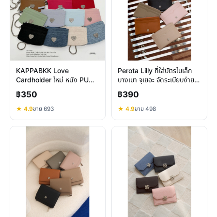
KAPPABKK Love
Perota Lilly ที่ใส่บัตรใบเล็ก
Cardholder ใหม่ หนัง PU
บางเบา จุเยอะ จัดระเบียบง่าย
ดีไซน์หัวใจ คล้องข้อมือ พกพา
พกพาสะดวก
฿350
฿390
สะดวก
★ 4.9
ขาย 693
★ 4.9
ขาย 498