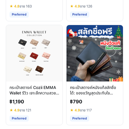
★ 4.8
ขาย 163
★ 4.9
ขาย 126
Preferred
Preferred
กระเป๋าสตางค์ Cozii EMMA
กระเป๋าสตางค์หนังแท้สลักชื่อ
Wallet รีวิว เจาะลึกความสวย
ได้: ของขวัญสุดประทับใจ
หรู ฟังก์ชันครบครัน
สำหรับผู้ชาย
฿1,190
฿790
★ 4.9
ขาย 121
★ 4.9
ขาย 117
Preferred
Preferred