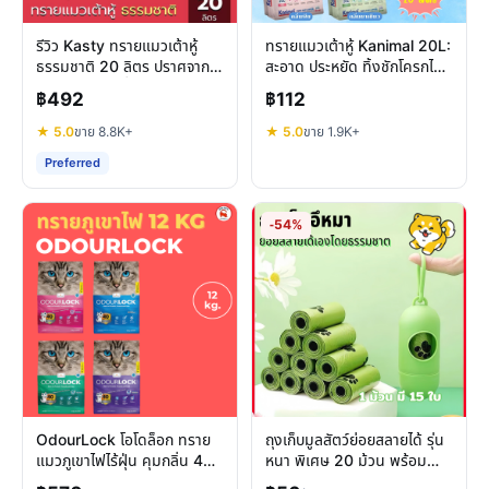
รีวิว Kasty ทรายแมวเต้าหู้
ทรายแมวเต้าหู้ Kanimal 20L:
ธรรมชาติ 20 ลิตร ปราศจาก
สะอาด ประหยัด ทิ้งชักโครกได้
ฝุ่น ดับกลิ่นดีเยี่ยม
จริงไหม?
฿492
฿112
★ 5.0
ขาย 8.8K+
★ 5.0
ขาย 1.9K+
Preferred
-54%
OdourLock โอโดล็อก ทราย
ถุงเก็บมูลสัตว์ย่อยสลายได้ รุ่น
แมวภูเขาไฟไร้ฝุ่น คุมกลิ่น 40
หนา พิเศษ 20 ม้วน พร้อม
วัน พรีเมียมแคนาดา
แคปซูล พกพาสะดวก