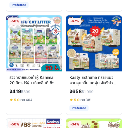
Preferred
-50%
-67%
รีวิวทรายแมวเต้าหู้ Kanimal
Kasty Extreme ทรายแมว
20 ลิตร ไร้ฝุ่น เก็บกลิ่นดี ทิ้ง
ควบคุมกลิ่น ลดฝุ่น จับตัวไว
ชักโครกได้
คุ้มค่า สะอาด
฿419
฿658
฿899
฿1,999
★ 5.0
ขาย 404
★ 5.0
ขาย 381
Preferred
-50%
-34%