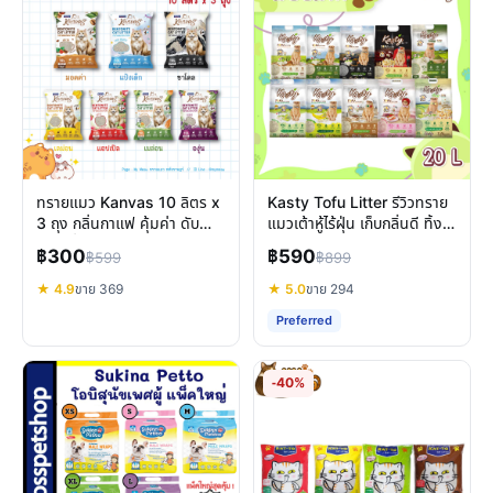
ทรายแมว Kanvas 10 ลิตร x
Kasty Tofu Litter รีวิวทราย
3 ถุง กลิ่นกาแฟ คุ้มค่า ดับ
แมวเต้าหู้ไร้ฝุ่น เก็บกลิ่นดี ทิ้ง
กลิ่นเยี่ยมจริงหรือ
ชักโครกได้
฿300
฿590
฿599
฿899
★ 4.9
ขาย 369
★ 5.0
ขาย 294
Preferred
-40%