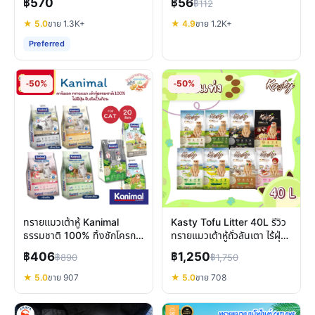
฿570
฿56
฿112
★ 5.0
ขาย 1.3K+
★ 4.9
ขาย 1.2K+
Preferred
-50%
-50%
ทรายแมวเต้าหู้ Kanimal
Kasty Tofu Litter 40L รีวิว
ธรรมชาติ 100% ทิ้งชักโครก
ทรายแมวเต้าหู้ถั่วลันเตา ไร้ฝุ่น
ได้ ฝุ่นน้อย ดับกลิ่นดี
เก็บกลิ่นดี ทิ้งชักโครกได้จริง
฿406
฿1,250
฿890
฿1,750
★ 5.0
ขาย 907
★ 5.0
ขาย 708