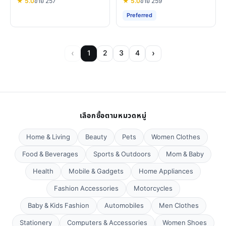
★ 5.0
ขาย 257
★ 5.0
ขาย 259
Preferred
‹
›
1
2
3
4
เลือกซื้อตามหมวดหมู่
Home & Living
Beauty
Pets
Women Clothes
Food & Beverages
Sports & Outdoors
Mom & Baby
Health
Mobile & Gadgets
Home Appliances
Fashion Accessories
Motorcycles
Baby & Kids Fashion
Automobiles
Men Clothes
Stationery
Computers & Accessories
Women Shoes