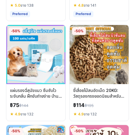
★ 5.0
ขาย 138
★ 4.8
ขาย 141
Preferred
Preferred
-50%
-50%
แผ่นรองฉี่สุนัขแมว ซึมซับไว
ขี้เลื่อยไม้สนอัดเม็ด 20KG:
ระงับกลิ่น ฝึกขับถ่ายง่าย บ้าน
วัสดุรองกรงยอดนิยมสำหรับ
สะอาดถูกสุขอนามัย
กระต่ายและสัตว์เล็ก
฿75
฿114
฿144
฿195
★ 4.9
ขาย 132
★ 4.9
ขาย 132
-50%
-50%