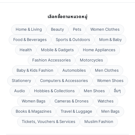
เลือกซื้อตามหมวดหมู่
Home & Living
Beauty
Pets
Women Clothes
Food & Beverages
Sports & Outdoors
Mom & Baby
Health
Mobile & Gadgets
Home Appliances
Fashion Accessories
Motorcycles
Baby & Kids Fashion
Automobiles
Men Clothes
Stationery
Computers & Accessories
Women Shoes
Audio
Hobbies & Collections
Men Shoes
อื่นๆ
Women Bags
Cameras & Drones
Watches
Books & Magazines
Travel & Luggage
Men Bags
Tickets, Vouchers & Services
Muslim Fashion