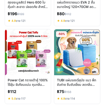
ถุงขยะมูลสัตว์ Hero 600 ใบ
แผ่นดักทรายแมว EVA 2 ชั้น
คุ้มค่า สะอาด ปลอดภัย สำหรับ
ขนาดใหญ่ 120x70CM ลด
คนรักสัตว์
ทรายกระเด็น บ้านสะอาดขึ้น
฿196
฿80
฿199
฿112
★ 4.9
ขาย 121
★ 4.9
ขาย 121
-50%
Power Cat ทรายเต้าหู้ 100%
TUBI แผ่นรองฉี่สุนัข แมว ฝึก
ไร้ฝุ่น จับก้อนแน่น คุมกลิ่น
ขับถ่าย ซึมซับเยี่ยม ลดกลิ่น
เยี่ยม รีวิวครบจบ
แบคทีเรีย หมดกังวลเรื่องความ
฿112
฿75
฿158
สะอาด
★ 5.0
ขาย 117
★ 4.9
ขาย 114