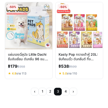
-50%
-50%
แผ่นรองฉี่สุนัข Little Dachi
Kasty Pop ทรายเต้าหู้ 20L:
ซึมซับเยี่ยม ดับกลิ่น 96 ชม.
จับก้อนเร็ว ดับกลิ่นดี ทิ้ง
พร้อมสติกเกอร์ติดพื้น
ชักโครกได้ไหม
฿179
฿538
฿358
฿599
★ 4.9
ขาย 113
★ 5.0
ขาย 110
‹
›
1
2
3
4