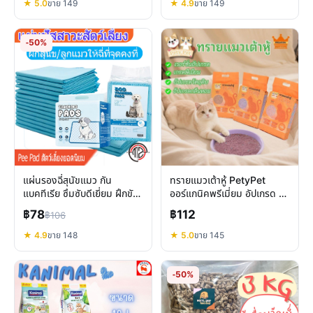
★ 5.0
ขาย 149
★ 4.9
ขาย 149
-50%
แผ่นรองฉี่สุนัขแมว กัน
ทรายแมวเต้าหู้ PetyPet
แบคทีเรีย ซึมซับดีเยี่ยม ฝึกขับ
ออร์แกนิคพรีเมี่ยม อัปเกรด 5
ถ่ายง่าย
ด้าน ดูดกลิ่นดี จับตัวเร็ว
฿78
฿112
฿106
★ 4.9
ขาย 148
★ 5.0
ขาย 145
-50%