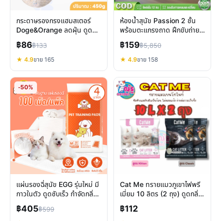
กระดาษรองกรงแฮมสเตอร์
ห้องน้ำสุนัข Passion 2 ชั้น
Doge&Orange ลดฝุ่น ดูดซับ
พร้อมตะแกรงถาด ฝึกขับถ่าย
ดี ปลอดภัยสำหรับสัตว์เล็ก
สะอาด ไม่เลอะเทอะ
฿86
฿159
฿133
฿5,850
★ 4.9
ขาย 165
★ 4.9
ขาย 158
-50%
แผ่นรองฉี่สุนัข EGG รุ่นใหม่ มี
Cat Me ทรายแมวภูเขาไฟพรี
กาวในตัว ดูดซับเร็ว กำจัดกลิ่น
เมี่ยม 10 ลิตร (2 ถุง) ดูดกลิ่น
ดี เพื่อสุขอนามัย
ดี จับก้อนไว
฿405
฿112
฿599