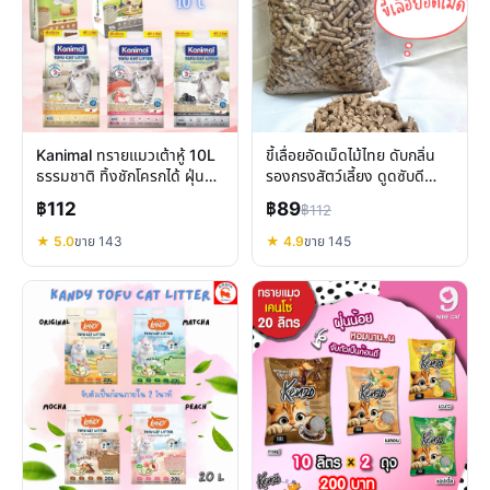
Kanimal ทรายแมวเต้าหู้ 10L
ขี้เลื่อยอัดเม็ดไม้ไทย ดับกลิ่น
ธรรมชาติ ทิ้งชักโครกได้ ฝุ่น
รองกรงสัตว์เลี้ยง ดูดซับดี
น้อย คุ้มค่า
ปลอดภัย
฿112
฿89
฿112
★ 5.0
ขาย 143
★ 4.9
ขาย 145