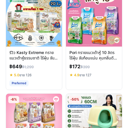
รีวิว Kasty Extreme ทราย
Pori ทรายแมวเต้าหู้ 10 ลิตร
แมวเต้าหู้ธรรมชาติ ไร้ฝุ่น จับ
ไร้ฝุ่น จับก้อนแน่น คุมกลิ่นดี
ตัวไว ลดกลิ่น
รีวิวเจาะลึก
฿649
฿172
฿1,299
฿399
★ 5.0
ขาย 126
★ 4.9
ขาย 127
Preferred
-6%
-50%