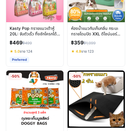
Kasty Pop ทรายแมวเต้าหู้
ห้องน้ำแมวกันเก็บกลิ่น กระบะ
20L: จับตัวเร็ว ทิ้งชักโครกได้
ทรายโดมปิด XXL ดีไซน์นอร์
ลดกลิ่น ฝุ่นน้อย
ดิก เพื่อบ้านไร้กลิ่น
฿469
฿359
฿499
฿1,099
★ 5.0
ขาย 124
★ 4.9
ขาย 123
Preferred
-50%
-50%