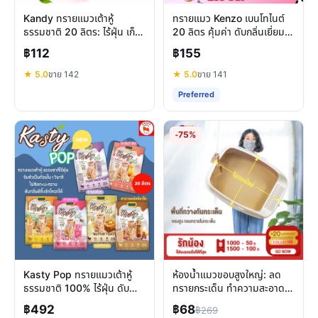
Kandy ทรายแมวเต้าหู้
ทรายแมว Kenzo เบนโทไนต์
ธรรมชาติ 20 ลิตร: ไร้ฝุ่น เก็บ
20 ลิตร คุ้มค่า ดับกลิ่นเยี่ยม
กลิ่นดี ทิ้งชักโครกได้
จับตัวแน่น ฝุ่นน้อย
฿112
฿155
★ 5.0
ขาย 142
★ 5.0
ขาย 141
Preferred
-75%
Kasty Pop ทรายแมวเต้าหู้
ห้องน้ำแมวขอบสูงใหญ่: ลด
ธรรมชาติ 100% ไร้ฝุ่น ดับ
ทรายกระเด็น ทำความสะอาด
กลิ่นดี ทิ้งชักโครกได้
ง่าย คุ้มค่าสำหรับทุกบ้าน
฿492
฿68
฿269