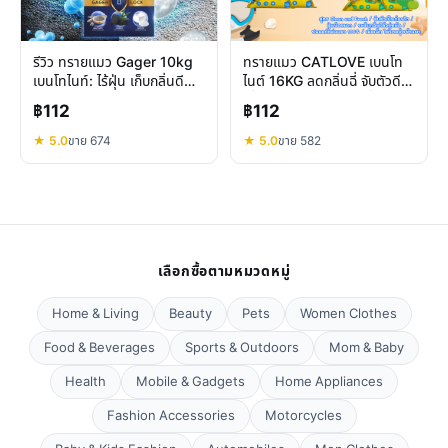
รีวิว ทรายแมว Gager 10kg
ทรายแมว CATLOVE เบนโท
เบนโทไนท์: ไร้ฝุ่น เก็บกลิ่นดี
ไนต์ 16KG ลดกลิ่นฉี่ จับตัวดี
แมวแพ้ใช้ได้
เยี่ยม คุ้มค่า สะอาดสดชื่น
฿112
฿112
★ 5.0
ขาย 674
★ 5.0
ขาย 582
เลือกซื้อตามหมวดหมู่
Home & Living
Beauty
Pets
Women Clothes
Food & Beverages
Sports & Outdoors
Mom & Baby
Health
Mobile & Gadgets
Home Appliances
Fashion Accessories
Motorcycles