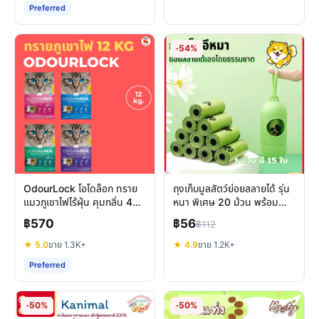
Preferred
-54%
OdourLock โอโดล็อก ทราย
ถุงเก็บมูลสัตว์ย่อยสลายได้ รุ่น
แมวภูเขาไฟไร้ฝุ่น คุมกลิ่น 40
หนา พิเศษ 20 ม้วน พร้อม
วัน พรีเมียมแคนาดา
แคปซูล พกพาสะดวก
฿570
฿56
฿112
★ 5.0
ขาย 1.3K+
★ 4.9
ขาย 1.2K+
Preferred
-50%
-50%