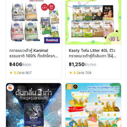
ทรายแมวเต้าหู้ Kanimal
Kasty Tofu Litter 40L รีวิว
ธรรมชาติ 100% ทิ้งชักโครก
ทรายแมวเต้าหู้ถั่วลันเตา ไร้ฝุ่น
ได้ ฝุ่นน้อย ดับกลิ่นดี
เก็บกลิ่นดี ทิ้งชักโครกได้จริง
฿406
฿1,250
฿890
฿1,750
★ 5.0
ขาย 907
★ 5.0
ขาย 708