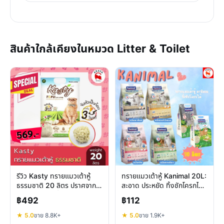
สินค้าใกล้เคียงในหมวด Litter & Toilet
รีวิว Kasty ทรายแมวเต้าหู้
ทรายแมวเต้าหู้ Kanimal 20L:
ธรรมชาติ 20 ลิตร ปราศจาก
สะอาด ประหยัด ทิ้งชักโครกได้
ฝุ่น ดับกลิ่นดีเยี่ยม
จริงไหม?
฿492
฿112
★ 5.0
ขาย 8.8K+
★ 5.0
ขาย 1.9K+