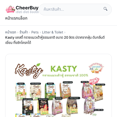
CheerBuy
🔍
เซียร์ เซียร์ ช้อปปิ้ง
หน้าแรก
บล็อก
หน้าแรก
›
ร้านค้า
›
Pets
›
Litter & Toilet
›
Kasty แคสตี้ ทรายแมวเต้าหู้ธรรมชาติ ขนาด 20 ลิตร ปราศจากฝุ่น ดับกลิ่นดี
เยี่ยม ทิ้งชักโครกได้