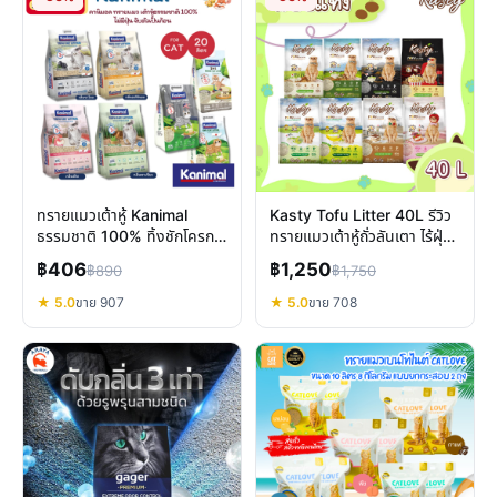
ทรายแมวเต้าหู้ Kanimal
Kasty Tofu Litter 40L รีวิว
ธรรมชาติ 100% ทิ้งชักโครก
ทรายแมวเต้าหู้ถั่วลันเตา ไร้ฝุ่น
ได้ ฝุ่นน้อย ดับกลิ่นดี
เก็บกลิ่นดี ทิ้งชักโครกได้จริง
฿406
฿1,250
฿890
฿1,750
★ 5.0
ขาย 907
★ 5.0
ขาย 708