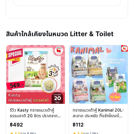
สินค้าใกล้เคียงในหมวด Litter & Toilet
รีวิว Kasty ทรายแมวเต้าหู้
ทรายแมวเต้าหู้ Kanimal 20L:
ธรรมชาติ 20 ลิตร ปราศจาก
สะอาด ประหยัด ทิ้งชักโครกได้
ฝุ่น ดับกลิ่นดีเยี่ยม
จริงไหม?
฿492
฿112
★ 5.0
ขาย 8.8K+
★ 5.0
ขาย 1.9K+