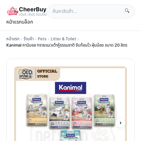
CheerBuy
🔍
เซียร์ เซียร์ ช้อปปิ้ง
หน้าแรก
บล็อก
หน้าแรก
›
ร้านค้า
›
Pets
›
Litter & Toilet
›
Kanimal คานิมอล ทรายแมวเต้าหู้ธรรมชาติ จับก้อนไว ฝุ่นน้อย ขนาด 20 ลิตร
›