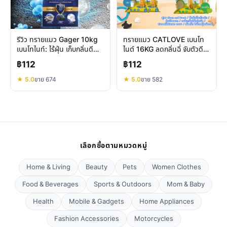
รีวิว ทรายแมว Gager 10kg
ทรายแมว CATLOVE เบนโท
เบนโทไนท์: ไร้ฝุ่น เก็บกลิ่นดี
ไนต์ 16KG ลดกลิ่นฉี่ จับตัวดี
แมวแพ้ใช้ได้
เยี่ยม คุ้มค่า สะอาดสดชื่น
฿112
฿112
★ 5.0
ขาย 674
★ 5.0
ขาย 582
เลือกซื้อตามหมวดหมู่
Home & Living
Beauty
Pets
Women Clothes
Food & Beverages
Sports & Outdoors
Mom & Baby
Health
Mobile & Gadgets
Home Appliances
Fashion Accessories
Motorcycles