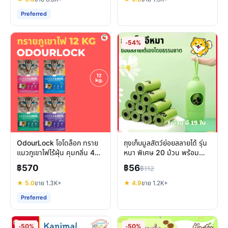
Preferred
-54%
OdourLock โอโดล็อก ทราย
ถุงเก็บมูลสัตว์ย่อยสลายได้ รุ่น
แมวภูเขาไฟไร้ฝุ่น คุมกลิ่น 40
หนา พิเศษ 20 ม้วน พร้อม
วัน พรีเมียมแคนาดา
แคปซูล พกพาสะดวก
฿570
฿56
฿112
★ 5.0
ขาย 1.3K+
★ 4.9
ขาย 1.2K+
Preferred
-50%
-50%