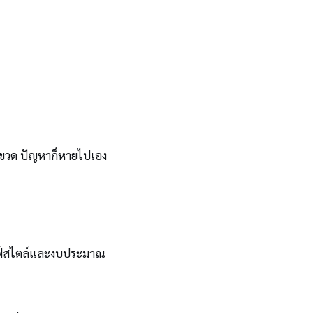
รงขวด ปัญหาก็หายไปเอง
ไลฟ์สไตล์และงบประมาณ