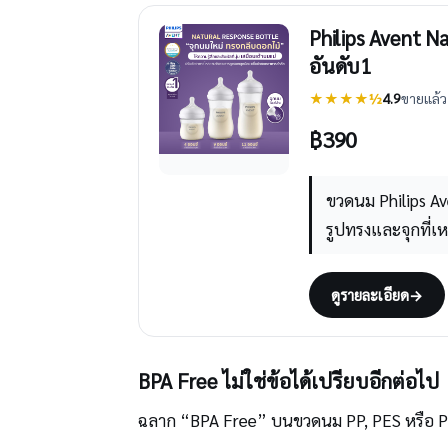
Philips Avent 
อันดับ1
★★★★½
4.9
ขายแล้ว 
฿
390
ขวดนม Philips Av
รูปทรงและจุกที่เ
ดูรายละเอียด
→
BPA Free ไม่ใช่ข้อได้เปรียบอีกต่อไป
ฉลาก “BPA Free” บนขวดนม PP, PES หรือ PPS