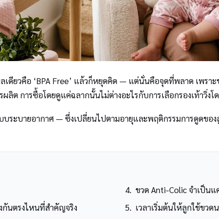
เดียวคือ ‘BPA Free’ แล้วก็หยุดคิด — แต่นั่นคือจุดที่พลาด เพราะ
ลิต การซื้อโดยดูแค่ฉลากนั้นไม่ต่างอะไรกับการเลือกรองเท้าวิ่งโดย
ละระบบระบายอากาศ — ซึ่งเปลี่ยนไปตามอายุและพฤติกรรมการดูดของล
ขวด Anti-Colic จำเป็นแ
งกันตรงไหนที่สำคัญจริง
เวลาเริ่มต้นให้ลูกใช้ขวดน