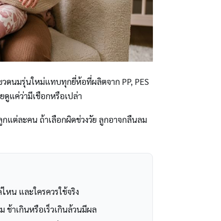
ขวดนมรุ่นใหม่แทบทุกยี่ห้อที่ผลิตจาก PP, PES
ดูแค่ว่ามีเชือกหรือเปล่า
ูกแต่ละคน ถ้าเลือกผิดช่วงวัย ลูกอาจกลืนลม
ค่ไหน และใครควรใช้จริง
ม ช้าเกินหรือเร็วเกินล้วนมีผล