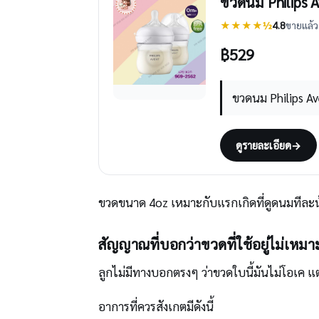
ขวดนม Philips A
★★★★½
4.8
ขายแล้ว 
฿
529
ขวดนม Philips A
ดูรายละเอียด
→
ขวดขนาด 4oz เหมาะกับแรกเกิดที่ดูดนมทีละ
สัญญาณที่บอกว่าขวดที่ใช้อยู่ไม่เหมา
ลูกไม่มีทางบอกตรงๆ ว่าขวดใบนี้มันไม่โอเค แต
อาการที่ควรสังเกตมีดังนี้