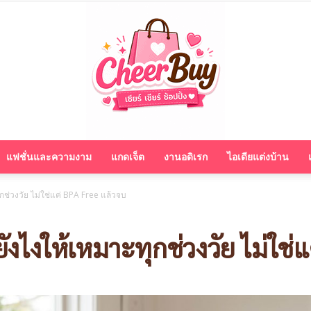
แฟชั่นและความงาม
แกดเจ็ต
งานอดิเรก
ไอเดียแต่งบ้าน
cheerbuy.co
กช่วงวัย ไม่ใช่แค่ BPA Free แล้วจบ
งไงให้เหมาะทุกช่วงวัย ไม่ใช่