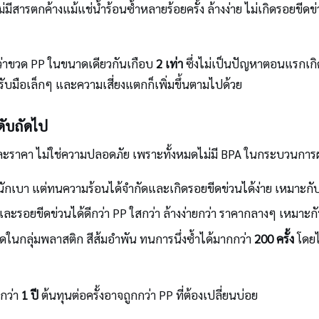
ไม่มีสารตกค้างแม้แช่น้ำร้อนซ้ำหลายร้อยครั้ง ล้างง่าย ไม่เกิดรอยข
ว่าขวด PP ในขนาดเดียวกันเกือบ
2 เท่า
ซึ่งไม่เป็นปัญหาตอนแรกเกิด
ับมือเล็กๆ และความเสี่ยงแตกก็เพิ่มขึ้นตามไปด้วย
ดับถัดไป
ละราคา ไม่ใช่ความปลอดภัย เพราะทั้งหมดไม่มี BPA ในกระบวนการผล
หนักเบา แต่ทนความร้อนได้จำกัดและเกิดรอยขีดข่วนได้ง่าย เหมาะก
ะรอยขีดข่วนได้ดีกว่า PP ใสกว่า ล้างง่ายกว่า ราคากลางๆ เหมาะก
ดในกลุ่มพลาสติก สีส้มอำพัน ทนการนึ่งซ้ำได้มากกว่า
200 ครั้ง
โดยไ
นกว่า
1 ปี
ต้นทุนต่อครั้งอาจถูกกว่า PP ที่ต้องเปลี่ยนบ่อย