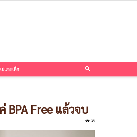
แม่และเด็ก
แค่ BPA Free แล้วจบ
35