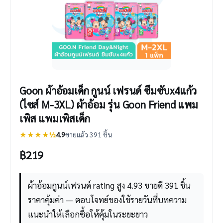
Goon ผ้าอ้อมเด็ก กูนน์ เฟรนด์ ซึมซับx4แก้ว
(ไซส์ M-3XL) ผ้าอ้อม รุ่น Goon Friend แพม
เพิส แพมเพิสเด็ก
★★★★½
4.9
ขายแล้ว 391 ชิ้น
฿
219
ผ้าอ้อมกูนน์เฟรนด์ rating สูง 4.93 ขายดี 391 ชิ้น
ราคาคุ้มค่า — ตอบโจทย์ของใช้รายวันที่บทความ
แนะนำให้เลือกซื้อให้คุ้มในระยะยาว