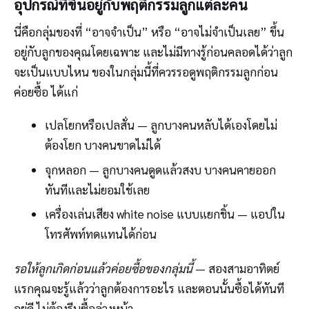
อุปกรณ์ที่ขึ้นอยู่กับพฤติกรรมลูกแต่ละคน
นี่คือกลุ่มของที่ “อาจจำเป็น” หรือ “อาจไม่จำเป็นเลย” ขึ้น
อยู่กับลูกของคุณโดยเฉพาะ และไม่มีทางรู้ก่อนคลอดได้ว่าลูก
จะเป็นแบบไหน ของในกลุ่มนี้ที่ควรรอดูพฤติกรรมลูกก่อน
ค่อยซื้อ ได้แก่
เปลโยกหรือเปลสั่น — ลูกบางคนหลับได้เองโดยไม่
ต้องโยก บางคนขาดไม่ได้
จุกหลอก — ลูกบางคนดูดแล้วสงบ บางคนคายออก
ทันทีและไม่ยอมใช้เลย
เครื่องเล่นเสียง white noise แบบแยกชิ้น — แอปใน
โทรศัพท์ทดแทนได้ก่อน
รอให้ลูกเกิดก่อนแล้วค่อยซื้อของกลุ่มนี้
— สองสามอาทิตย์
แรกคุณจะรู้แล้วว่าลูกต้องการอะไร และตอนนั้นซื้อได้ทันที
อยู่ดี ไม่ต้องรีบซื้อล่วงหน้า