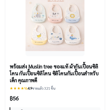
พร้อมส่ง Muslin tree ของแท้ ผ้ากันเปื้อนซิลิ
โคน กันเปื้อนซิลิโคน ซิลิโคนกันเปื้อนสำหรับ
เด็ก คุณภาพดี
★★★★½
4.9
ขายแล้ว 321 ชิ้น
฿
56