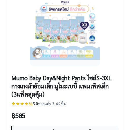
Mumo Baby Day&Night Pants ไซส์S-3XL
กางเกงผ้าอ้อมเด็ก มูโมะเบบี้ แพมเพิสเด็ก
(3แพ็คสุดคุ้ม)
★★★★½
5.0
ขายแล้ว 3.4K ชิ้น
฿
585