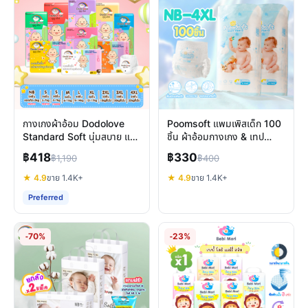
กางเกงผ้าอ้อม Dodolove
Poomsoft แพมเพิสเด็ก 100
Standard Soft นุ่มสบาย แห้ง
ชิ้น ผ้าอ้อมกางเกง & เทป
นาน ปกป้องผิวลูกน้อย
บางเบา ซึมซับดี แห้งสบาย
฿418
฿330
฿1,190
฿400
★ 4.9
ขาย 1.4K+
★ 4.9
ขาย 1.4K+
Preferred
-70%
-23%