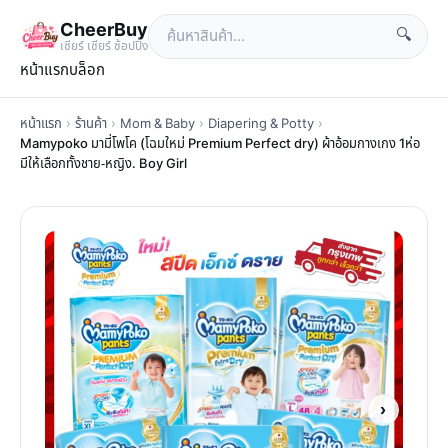
CheerBuy
🔍
เซียร์ เซียร์ ช้อปปิ้ง
หน้าแรก
บล็อก
หน้าแรก
›
ร้านค้า
›
Mom & Baby
›
Diapering & Potty
›
Mamypoko มามี่โพโค (โฉมใหม่ Premium Perfect dry) ผ้าอ้อมกางเกง 1ห่อ
มีให้เลือกทั้งชาย-หญิง. Boy Girl
›