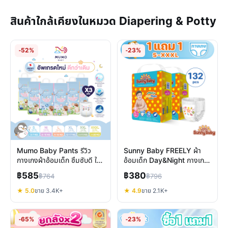
สินค้าใกล้เคียงในหมวด Diapering & Potty
-52%
-23%
Mumo Baby Pants รีวิว
Sunny Baby FREELY ผ้า
กางเกงผ้าอ้อมเด็ก ซึมซับดี ใส่
อ้อมเด็ก Day&Night กางเกง
สบาย ไม่ระคายเคือง
ซึมซับ 12 ชม. แห้งสบาย รีวิว
฿585
฿380
฿764
฿796
★ 5.0
ขาย 3.4K+
★ 4.9
ขาย 2.1K+
-65%
-23%