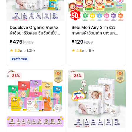
Dodolove Organic กางเกง
Bebi Mori Airy Slim รีวิว
ผ้าอ้อม: รีวิวครบ ซึมซับดีเยี่ยม
กางเกงผ้าอ้อมเด็ก บางเบา
อ่อนโยนต่อผิวลูกน้อย
ซึมซับดี ไม่รั่วซึม
฿475
฿129
฿1,199
฿209
★ 5.0
ขาย 1.3K+
★ 4.8
ขาย 1K+
Preferred
-23%
-23%