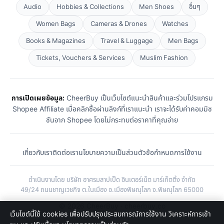
Audio
Hobbies & Collections
Men Shoes
อื่นๆ
Women Bags
Cameras & Drones
Watches
Books & Magazines
Travel & Luggage
Men Bags
Tickets, Vouchers & Services
Muslim Fashion
การเปิดเผยข้อมูล:
CheerBuy เป็นเว็บไซต์แนะนำสินค้าและร่วมโปรแกรม
Shopee Affiliate เมื่อคลิกซื้อผ่านลิงก์ที่เราแนะนำ เราจะได้รับค่าคอมมิช
ชันจาก Shopee โดยไม่กระทบต่อราคาที่คุณจ่าย
เกี่ยวกับเรา
ติดต่อเรา
นโยบายความเป็นส่วนตัว
ข้อกำหนดการใช้งาน
ดำเนินงานโดย บริษัท อาศรมลาปเป็ด อินเตอร์เน็ต มาร์เก็ตติ้ง จำกัด
49/24 ถนนชาญเวชกิจ ต.ในเมือง อ.เมืองพิษณุโลก จ.พิษณุโลก 65000
© 2026 CheerBuy · cheerbuy.co
เว็บไซต์นี้ใช้ cookies เพื่อปรับปรุงประสบการณ์การใช้งาน วิเคราะห์การเข้า