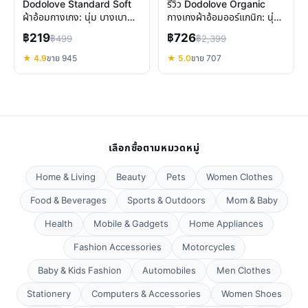
Dodolove Standard Soft
รีวิว Dodolove Organic
ผ้าอ้อมกางเกง: นุ่ม บางเบา
กางเกงผ้าอ้อมออร์แกนิก: นุ่ม
สบายตัว ลดผื่น มั่นใจทุกการ
บาง ซึมซับดี ไม่ระคายเคือง
฿219
฿726
฿499
฿2,399
เคลื่อนไหว
★ 4.9
ขาย 945
★ 5.0
ขาย 707
เลือกซื้อตามหมวดหมู่
Home & Living
Beauty
Pets
Women Clothes
Food & Beverages
Sports & Outdoors
Mom & Baby
Health
Mobile & Gadgets
Home Appliances
Fashion Accessories
Motorcycles
Baby & Kids Fashion
Automobiles
Men Clothes
Stationery
Computers & Accessories
Women Shoes