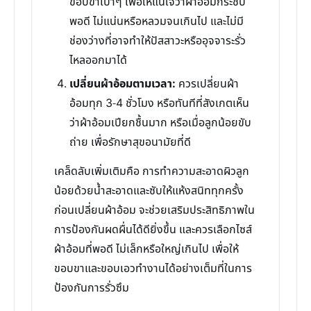
ขอบขาเบาๆ เพื่อให้แน่ใจว่าผ้าอ้อมกระชับ
พอดี ไม่แน่นหรือหลวมจนเกินไป และไม่มี
ช่องว่างที่อาจทำให้ปัสสาวะหรืออุจจาระรั่ว
ไหลออกมาได้
เปลี่ยนผ้าอ้อมตามเวลา:
ควรเปลี่ยนผ้า
อ้อมทุก 3-4 ชั่วโมง หรือทันทีที่สังเกตเห็น
ว่าผ้าอ้อมเปียกชื้นมาก หรือเมื่อลูกน้อยขับ
ถ่าย เพื่อรักษาสุขอนามัยที่ดี
เคล็ดลับเพิ่มเติมคือ การทำความสะอาดผิวลูก
น้อยด้วยน้ำสะอาดและซับให้แห้งสนิททุกครั้ง
ก่อนเปลี่ยนผ้าอ้อม จะช่วยเสริมประสิทธิภาพใน
การป้องกันผดผื่นได้ดียิ่งขึ้น และควรเลือกไซส์
ผ้าอ้อมที่พอดี ไม่เล็กหรือใหญ่เกินไป เพื่อให้
ขอบขาและขอบเอวทำงานได้อย่างเต็มที่ในการ
ป้องกันการรั่วซึม