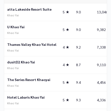
atta Lakeside Resort Suite
5 ★
9.0
13,046
Khao Yai
U Khao Yai
5 ★
9.0
9,382
Khao Yai
Thames Valley Khao Yai Hotel
4 ★
9.2
7,338
Khao Yai
dusitD2 Khao Yai
4 ★
8.7
9,110
Khao Yai
The Series Resort Khaoyai
5 ★
9.4
4,456
Khao Yai
Hotel Labaris Khao Yai
5 ★
9.3
4,336
Khao Yai