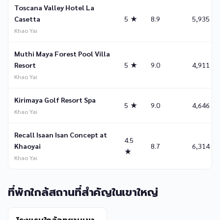
Toscana Valley Hotel La
Casetta
5 ★
8.9
5,935
Khao Yai
Muthi Maya Forest Pool Villa
Resort
5 ★
9.0
4,911
Khao Yai
Kirimaya Golf Resort Spa
5 ★
9.0
4,646
Khao Yai
Recall Isaan Isan Concept at
4.5
Khaoyai
8.7
6,314
★
Khao Yai
ที่พักใกล้สถานที่สำคัญในเขาใหญ่