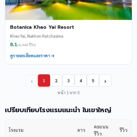
Botanica Khao Yai Resort
Khao Yai, Nakhon Ratchasima
8.1
(4,946 รีวิว)
ดูรายละเอียดและราคา →
‹
›
1
2
3
4
5
หน้า 1 จาก 5
เปรียบเทียบโรงแรมแนะนำ ในเขาใหญ่
คะแนน
โรงแรม
ดาว
รีวิว
รีวิว