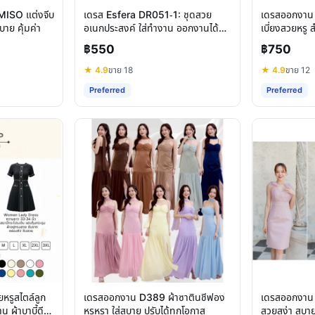
MISO แต่งจีบ
เดรส Esfera DR051-1: ชุดสวย
เดรสออกงาน 
บาย คุ้มค่า
อเนกประสงค์ ใส่ทำงาน ออกงานได้
เบี่ยงสวยหรู 
จริง
งาน
฿550
฿750
★ 4.9
ขาย 18
★ 4.9
ขาย 12
Preferred
Preferred
ยหรูสไตล์ลูก
เดรสออกงาน D389 ผ้าซาตินชีฟอง
เดรสออกงาน
 ผ้าบาบี้ดี
หรูหรา ใส่สบาย ปรับได้ทุกโอกาส
สวยสง่า สบาย