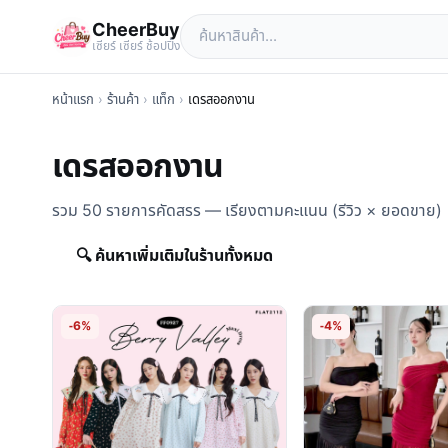
CheerBuy
เซียร์ เซียร์ ช้อปปิ้ง
หน้าแรก
›
ร้านค้า
›
แท็ก
›
เดรสออกงาน
เดรสออกงาน
รวม 50 รายการคัดสรร — เรียงตามคะแนน (รีวิว × ยอดขาย)
🔍 ค้นหาเพิ่มเติมในร้านทั้งหมด
-6%
-4%