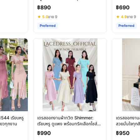
ได้
฿890
฿690
★ 5.0
ขาย 9
★ 4.9
ขาย 9
Preferred
Preferred
544 เรียบหรู
เดรสออกงานผ้าทวิต Shimmer:
เดรสออกงานส
ียวทุกงาน
เรียบหรู ดูแพง พร้อมทริคเลือกไซส์ที่
สวยมั่นใจทุกส
ใช่
฿990
฿950