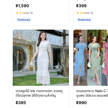
ไหม?
฿1,590
฿399
★ 5.0
ขาย 10
★ 4.9
ขาย 10
Preferred
Preferred
เดรสลูกไม้ Iris ทรงหางปลา สวยหรู
เดรสออกงาน Nabi C-1
ดีไซน์สุภาพ ใส่ได้ทุกงานสำคัญ
ดูแพง ใส่สบาย ผอมเพร
฿395
฿990