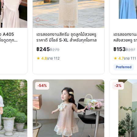
ียง A405
เดรสออกงานสีครีม ชุดลูกไม้สวยหรู
เดรสออกงานส
ึงดูดทุก
ราคาดี มีไซส์ S-XL สำหรับทุกโอกาส
หลังสวยหรู รา
หลายสไตล์
฿245
฿153
฿279
฿287
★ 4.8
ขาย 112
★ 4.7
ขาย 111
Preferred
-54%
-3%