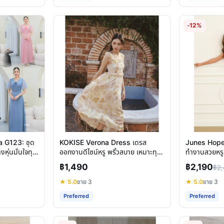
-12%
a G123: ชุด
KOKISE Verona Dress เดรส
Junes Hope 
งหุ่นมั่นใจทุก
ออกงานดีไซน์หรู พริ้วสบาย เหมาะทุก
ทำงานสวยหรู 
โอกาส
โอกาส ไม่ตกเ
฿1,490
฿2,190
฿2,
★ 5.0
ขาย 3
★ 5.0
ขาย 3
Preferred
Preferred