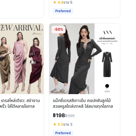
★ 4.8
ขาย 6
Preferred
-50%
 เดรสไหล่เดียว: สง่างาม
แม็กซี่เดรสสีเทาเข้ม คอปกซับลูกไม้
ริ้ว ใส่ได้หลายโอกาส
สวยหรูสไตล์เกาหลี ใส่สบายทุกโอกาส
฿198
฿399
★ 5.0
ขาย 3
Preferred