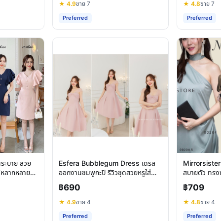
★ 4.9
ขาย 7
★ 4.8
ขาย 7
Preferred
Preferred
นระบาย สวย
Esfera Bubblegum Dress เดรส
Mirrorsister
ด้หลากหลาย
ออกงานชมพูกะปิ รีวิวชุดสวยหรูใส่
สบายตัว ทรงพ
สบาย
฿690
฿709
★ 4.9
ขาย 4
★ 4.8
ขาย 4
Preferred
Preferred