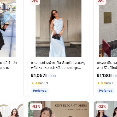
-3%
-5%
ยาวสีดำ ปก
เดรสคอถ่วงผ้าซาติน Starfall สวยหรู
เดรสซาตินคอ
ออกงาน
พริ้วไหว เหมาะสำหรับออกงานทุก
งาน รีวิวดีไซน
โอกาส
฿1,057
฿1,130
฿1,090
฿1,1
★ 4.8
ขาย 3
★ 5.0
ขาย 2
Preferred
Preferred
-52%
-32%