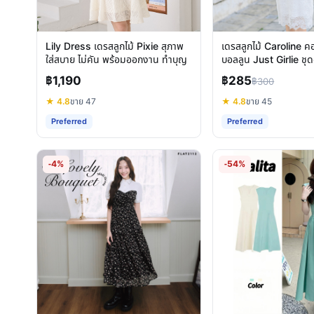
Lily Dress เดรสลูกไม้ Pixie สุภาพ
เดรสลูกไม้ Caroline ค
ใส่สบาย ไม่คัน พร้อมออกงาน ทำบุญ
บอลลูน Just Girlie ช
ทำงาน
฿1,190
฿285
฿300
★ 4.8
ขาย 47
★ 4.8
ขาย 45
Preferred
Preferred
-4%
-54%