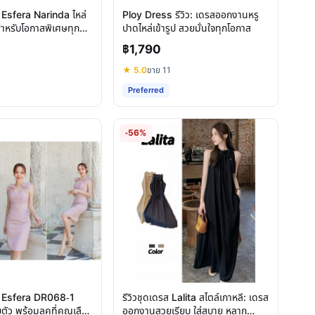
Esfera Narinda ไหล่
Ploy Dress รีวิว: เดรสออกงานหรู
สำหรับโอกาสพิเศษทุก
ปาดไหล่เข้ารูป สวยมั่นใจทุกโอกาส
฿1,790
★ 5.0
ขาย 11
Preferred
-56%
 Esfera DR068-1
รีวิวชุดเดรส Lalita สไตล์เกาหลี: เดรส
ตัว พร้อมลุคที่คุณเลือก
ออกงานสวยเรียบ ใส่สบาย หลาก