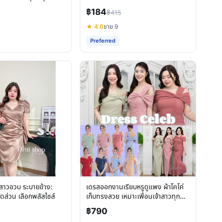
โอกาส
฿184
฿415
★ 4.6
ขาย 9
Preferred
าวอวบ ระบายข้าง:
เดรสออกงานเรียบหรูดูแพง ผ้าโคโค่
ัดส่วน เลือกพลัสไซส์
เก็บทรงสวย เหมาะเพื่อนเจ้าสาวทุก
โอกาส
฿790