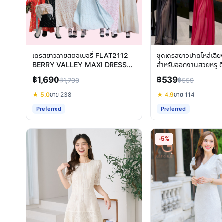
เดรสยาวลายสตอเบอรี่ FLAT2112
ชุดเดรสยาวปาดไหล่เฉ
BERRY VALLEY MAXI DRESS
สำหรับออกงานสวยหรู ด
ชุดเดรสแขนยาวออกงาน
สายตา
฿1,690
฿539
฿1,790
฿559
★ 5.0
ขาย 238
★ 4.9
ขาย 114
Preferred
Preferred
-5%