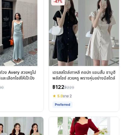
-47%
ถ่วง Avery สวยหรูไป
เดรสสไตล์เกาหลี คอปก แขนสั้น ชามูฮี
์และเลือกไซส์ให้เป๊ะปัง
พลัสไซซ์ สวยหรู พรางหุ่นอย่างมีสไตล์
฿122
90
฿229
★ 5.0
ขาย 2
Preferred