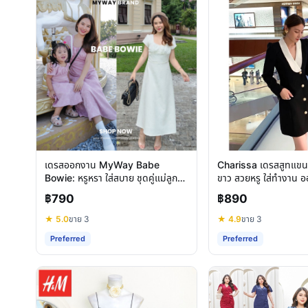
เดรสออกงาน MyWay Babe
Charissa เดรสสูทแขน
Bowie: หรูหรา ใส่สบาย ชุดคู่แม่ลูก
ขาว สวยหรู ใส่ทำงาน 
สวยทุกโอกาส
฿790
฿890
★ 5.0
ขาย 3
★ 4.9
ขาย 3
Preferred
Preferred