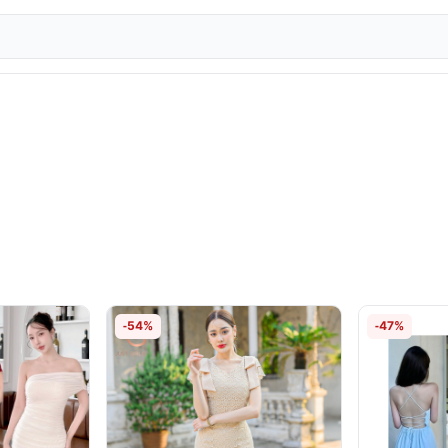
-54%
-47%