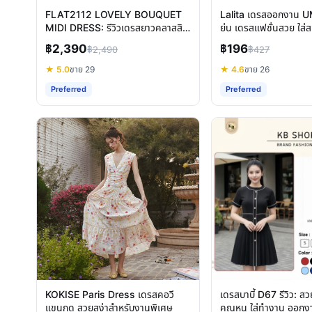
FLAT2112 LOVELY BOUQUET
Lalita เดรสออกงาน U
MIDI DRESS: รีวิวเดรสยาวคลาสสิก
ย่น เดรสแฟชั่นสวย ใส่ส
ใส่ได้ทุกโอกาส
฿2,390
฿196
฿2,490
฿427
★ 5.0
ขาย 29
★ 4.6
ขาย 26
Preferred
Preferred
KOKISE Paris Dress เดรสคอวี
เดรสบาบี้ D67 รีวิว: สว
แขนกุด สวยสง่าสำหรับงานพิเศษ
คุณหนู ใส่ทำงาน ออกงาน