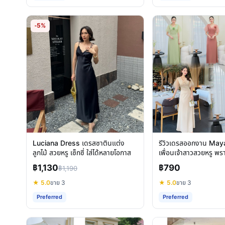
-5%
Luciana Dress เดรสซาตินแต่ง
รีวิวเดรสออกงาน May
ลูกไม้ สวยหรู เซ็กซี่ ใส่ได้หลายโอกาส
เพื่อนเจ้าสาวสวยหรู พรา
โอกาส
฿1,130
฿790
฿1,190
★ 5.0
ขาย 3
★ 5.0
ขาย 3
Preferred
Preferred