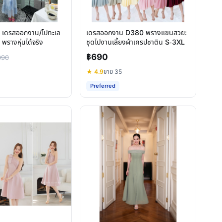
: เดรสออกงาน/ไปทะเล
เดรสออกงาน D380 พรางแขนสวย:
พรางหุ่นได้จริง
ชุดไปงานเลี้ยงผ้าเครปซาติน S-3XL
฿690
090
★ 4.9
ขาย 35
Preferred