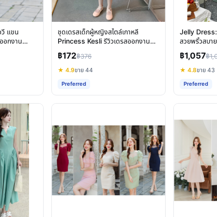
อวี แขน
ชุดเดรสเด็กผู้หญิงสไตล์เกาหลี
Jelly Dress
ุดออกงาน
Princess Kesli รีวิวเดรสออกงานฟ
สวยพริ้วสบาย 
รุ้งฟริ้ง
฿172
฿1,057
฿376
฿1,
★ 4.9
ขาย 44
★ 4.8
ขาย 43
Preferred
Preferred