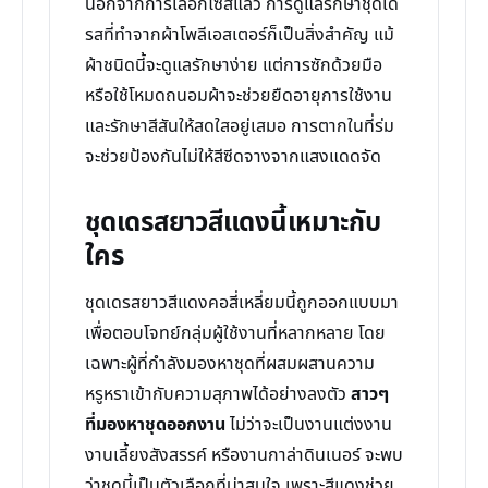
นอกจากการเลือกไซส์แล้ว การดูแลรักษาชุดเด
รสที่ทำจากผ้าโพลีเอสเตอร์ก็เป็นสิ่งสำคัญ แม้
ผ้าชนิดนี้จะดูแลรักษาง่าย แต่การซักด้วยมือ
หรือใช้โหมดถนอมผ้าจะช่วยยืดอายุการใช้งาน
และรักษาสีสันให้สดใสอยู่เสมอ การตากในที่ร่ม
จะช่วยป้องกันไม่ให้สีซีดจางจากแสงแดดจัด
ชุดเดรสยาวสีแดงนี้เหมาะกับ
ใคร
ชุดเดรสยาวสีแดงคอสี่เหลี่ยมนี้ถูกออกแบบมา
เพื่อตอบโจทย์กลุ่มผู้ใช้งานที่หลากหลาย โดย
เฉพาะผู้ที่กำลังมองหาชุดที่ผสมผสานความ
หรูหราเข้ากับความสุภาพได้อย่างลงตัว
สาวๆ
ที่มองหาชุดออกงาน
ไม่ว่าจะเป็นงานแต่งงาน
งานเลี้ยงสังสรรค์ หรืองานกาล่าดินเนอร์ จะพบ
ว่าชุดนี้เป็นตัวเลือกที่น่าสนใจ เพราะสีแดงช่วย