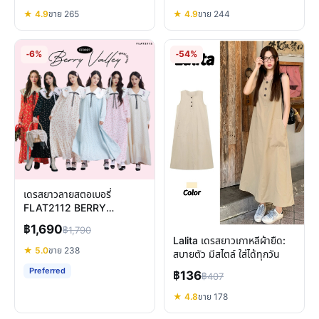
★ 4.9
ขาย 265
★ 4.9
ขาย 244
-6%
-54%
เดรสยาวลายสตอเบอรี่
FLAT2112 BERRY
VALLEY MAXI DRESS ชุด
฿1,690
฿1,790
เดรสแขนยาวออกงาน
Lalita เดรสยาวเกาหลีผ้ายืด:
★ 5.0
ขาย 238
สบายตัว มีสไตล์ ใส่ได้ทุกวัน
Preferred
฿136
฿407
★ 4.8
ขาย 178