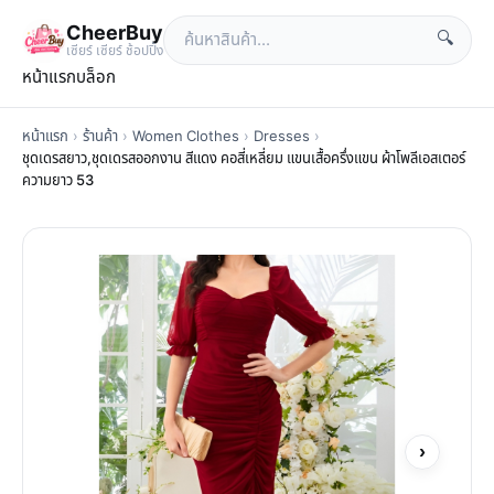
CheerBuy
🔍
เซียร์ เซียร์ ช้อปปิ้ง
หน้าแรก
บล็อก
หน้าแรก
›
ร้านค้า
›
Women Clothes
›
Dresses
›
ชุดเดรสยาว,ชุดเดรสออกงาน สีแดง คอสี่เหลี่ยม แขนเสื้อครึ่งแขน ผ้าโพลีเอสเตอร์
ความยาว 53
›