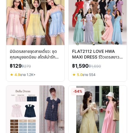
มินิเดรสลายจุดสายเดี่ยว: ชุด
FLAT2112 LOVE HWA
คุณหนูยอดนิยม สไตล์น่ารัก
MAXI DRESS รีวิวเดรสยาว
ละมุน
ผ้าชีฟอง ชุดออกงานหรู
฿129
฿1,590
฿279
฿1,690
★ 4.9
ขาย 1.2K+
★ 5.0
ขาย 554
-54%