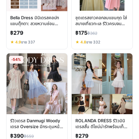
Bella Dress มินิเดรสคอปก
ชุดเดรสยาวคอกลมแขนกุด ใส่
แขนตุ๊กตา: สวยหวานซ่อน
สบายเที่ยวทะเล รีวิวครบจบ
เปรี้ยว สไตล์ Dailylook.SM
ก่อนตัดสินใจ
฿279
฿175
฿362
★ 4.9
ขาย 337
★ 4.8
ขาย 332
-54%
รีวิวเดรส Danmugi Woody
ROLANDA DRESS รีวิวมินิ
เดรส Oversize มีกระดุมหน้า
เดรสสั้น ดีไซน์น่ารักพร้อมเท็กซ์
สวยครบทุกโอกาส
เจอร์ไม่เหมือนใคร
฿390
฿279
฿559