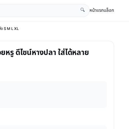
หน้าแรก
บล็อก
🔍
ส่ง S M L XL
สวยหรู ดีไซน์หางปลา ใส่ได้หลาย