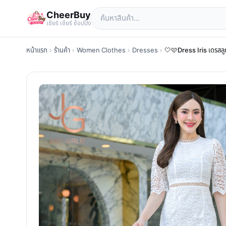
CheerBuy
เซียร์ เซียร์ ช้อปปิ้ง
หน้าแรก
›
ร้านค้า
›
Women Clothes
›
Dresses
›
🤍🩷Dress Iris เดรสลู