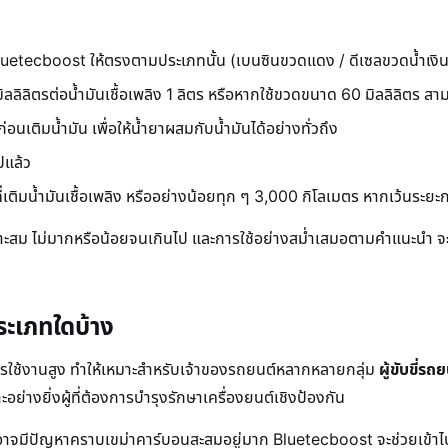
uetecboost ให้ตรงตามประเภทนั้น (เบนซินขวดแดง / ดีเซลขวดน้ำเงิน
ิลิตรต่อน้ำมันเชื้อเพลิง 1 ลิตร หรือหากใช้ขวดขนาด 60 มิลลิลิตร สามา
อนเติมน้ำมัน เพื่อให้น้ำยาผสมกับน้ำมันได้อย่างทั่วถึง
ปแล้ว
ี่เติมน้ำมันเชื้อเพลิง หรืออย่างน้อยทุก ๆ 3,000 กิโลเมตร หากเว้นระยะ
าะสม ไม่มากหรือน้อยจนเกินไป และการใช้อย่างสม่ำเสมอตามคำแนะนำ จะช่
ะเภทใดบ้าง
ใช้งานสูง ทำให้เหมาะสำหรับเจ้าของรถยนต์หลากหลายกลุ่ม
ผู้ขับขี่ร
ะอย่างยิ่งผู้ที่ต้องการบำรุงรักษาเครื่องยนต์เชิงป้องกัน
งอาจมีปัญหาคราบเขม่าคาร์บอนสะสมอยู่มาก Bluetecboost จะช่วยเข้