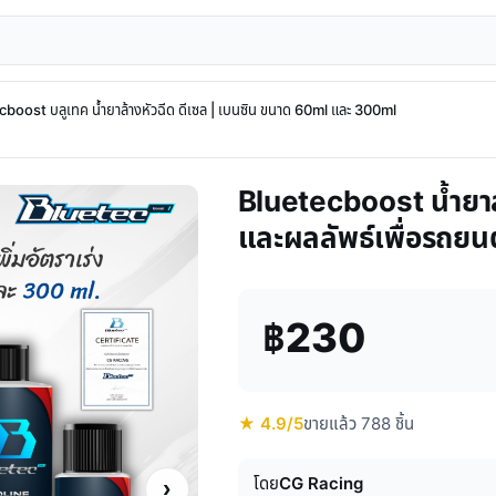
boost บลูเทค น้ำยาล้างหัวฉีด ดีเซล | เบนซิน ขนาด 60ml และ 300ml
Bluetecboost น้ำยาล
และผลลัพธ์เพื่อรถยน
฿230
★ 4.9/5
ขายแล้ว 788 ชิ้น
โดย
CG Racing
›