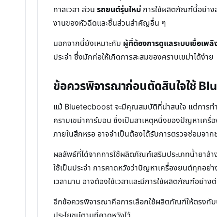
กาลเวลา ส่วน
รถยนต์รุ่นใหม่
การใช้ผลิตภัณฑ์นี้อย่า
งานของหัวฉีดและชิ้นส่วนสำคัญอื่น ๆ
นอกจากนี้ยังเหมาะกับ
ผู้ที่ต้องการดูแลระบบเชื้อเพล
ประจำ ซึ่งมักก่อให้เกิดการสะสมของคราบเขม่าได้ง่าย
ข้อควรพิจารณาก่อนตัดสินใจใช้ B
แม้ Bluetecboost จะมีคุณสมบัติที่น่าสนใจ แต่การ
คราบเขม่าคาร์บอน ซึ่งเป็นสาเหตุหนึ่งของปัญหาเครื่อง
ภายในสึกหรอ อาจจำเป็นต้องได้รับการตรวจซ่อมจากช
ผลลัพธ์ที่ได้จากการใช้ผลิตภัณฑ์เสริมประเภทน้ำยาล้า
ใช้เป็นประจำ การคาดหวังว่าปัญหาเครื่องยนต์ทุกอย่
เวลานาน อาจต้องใช้เวลาและมีการใช้ผลิตภัณฑ์อย่างต่อเ
อีกข้อควรพิจารณาคือการเลือกใช้ผลิตภัณฑ์ให้ตรงกับป
ประโยชน์ตามที่คาดหวังไว้