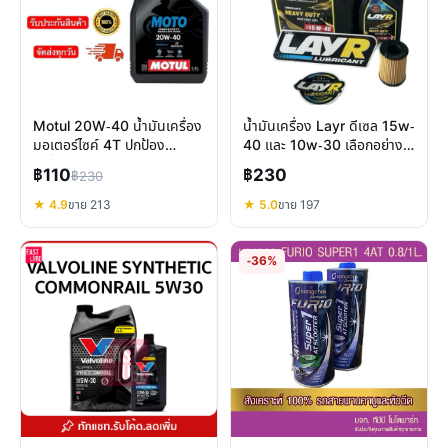
Motul 20W-40 น้ำมันเครื่อง
น้ำมันเครื่อง Layr ดีเซล 15w-
มอเตอร์ไซค์ 4T ปกป้อง
40 และ 10w-30 เลือกอย่างไร
เครื่องยนต์คุ้มค่า
ให้เหมาะกับรถคุณ
฿110
฿230
฿230
★ 4.9
ขาย 213
★ 5.0
ขาย 197
-36%