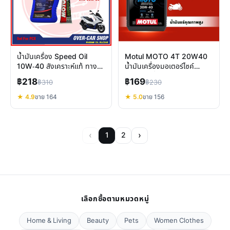
น้ำมันเครื่อง Speed Oil
Motul MOTO 4T 20W40
10W-40 สังเคราะห์แท้ ทาง
น้ำมันเครื่องมอเตอร์ไซค์
เลือกสกู๊ตเตอร์สมรรถนะสูง
ปกป้องเครื่องยนต์ทุกวัน
฿218
฿169
฿310
฿230
★ 4.9
ขาย 164
★ 5.0
ขาย 156
‹
›
1
2
เลือกซื้อตามหมวดหมู่
Home & Living
Beauty
Pets
Women Clothes