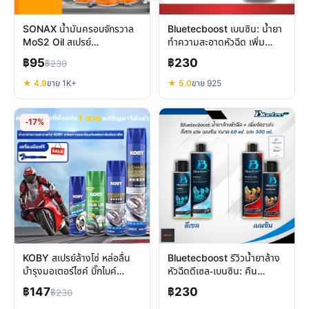
SONAX น้ำมันครอบจักรวาล
Bluetecboost เบนซิน: น้ำยา
MoS2 Oil สเปรย์
ทำความสะอาดหัวฉีด เพิ่ม
อเนกประสงค์ คลายสนิม หล่อ
ประสิทธิภาพเครื่องยนต์เบนซิน
฿95
฿230
฿230
ลื่น ไล่ความชื้น
ครบวงจร
★ 4.9
ขาย 1K+
★ 5.0
ขาย 925
-17%
KOBY สเปรย์ล้างโซ่ หล่อลื่น
Bluetecboost รีวิวน้ำยาล้าง
บำรุงมอเตอร์ไซค์ บิ๊กไบค์
หัวฉีดดีเซล-เบนซิน: คืน
ปลอดภัยต่อยาง คุ้มค่า
ประสิทธิภาพเครื่องยนต์
฿147
฿230
฿230