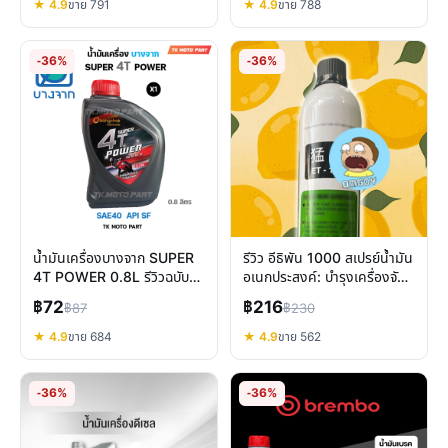
★ 4.9
ขาย 791
★ 4.9
ขาย 788
-36%
-36%
น้ำมันเครื่องบางจาก SUPER
รีวิว อีธิพัน 1000 สเปรย์น้ำมัน
4T POWER 0.8L รีวิวฉบับ
อเนกประสงค์: บำรุงเครื่องจักร
เต็ม เลือกใช้ให้คุ้มค่า
ให้ทนทาน
฿72
฿216
฿87
฿230
★ 4.9
ขาย 684
★ 4.9
ขาย 562
-36%
-36%