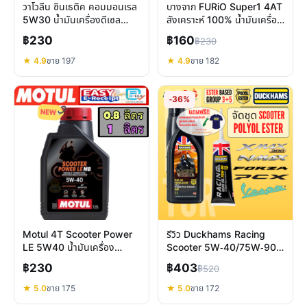
วาโวลีน ซินเธติค คอมมอนเรล
บางจาก FURiO Super1 4AT
5W30 น้ำมันเครื่องดีเซล
สังเคราะห์ 100% น้ำมันเครื่อง
สังเคราะห์ ปกป้องเครื่องยนต์
รถสายพาน ปกป้องเหนือชั้น
฿230
฿160
฿230
เต็มสมรรถนะ
★ 4.9
ขาย 197
★ 4.9
ขาย 182
-36%
Motul 4T Scooter Power
รีวิว Duckhams Racing
LE 5W40 น้ำมันเครื่อง
Scooter 5W-40/75W-90:
สังเคราะห์ 100% สกู๊ตเตอร์
สุดยอดการปกป้องสกู๊ตเตอร์
฿230
฿403
฿520
แรงลื่น ทนทาน
★ 5.0
ขาย 175
★ 5.0
ขาย 172