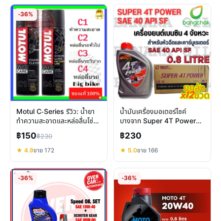
-36%
Motul C-Series รีวิว: น้ำยา
น้ำมันเครื่องมอเตอร์ไซค์
ทำความสะอาดและหล่อลื่นโซ่
บางจาก Super 4T Power
มอเตอร์ไซค์ ออฟโรด
0.8L รีวิวฉบับเต็ม ปกป้อง
฿150
฿230
฿230
เครื่องยนต์
★ 4.9
ขาย 172
★ 5.0
ขาย 166
-36%
-36%