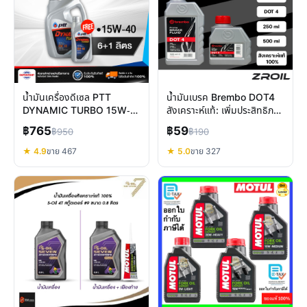
น้ำมันเครื่องดีเซล PTT
น้ำมันเบรค Brembo DOT4
DYNAMIC TURBO 15W-
สังเคราะห์แท้: เพิ่มประสิทธิภาพ
40 (6+1L) ดีไหม? รีวิวเจาะลึก
และความปลอดภัยเบรกสูงสุด
฿765
฿59
฿950
฿190
★ 4.9
ขาย 467
★ 5.0
ขาย 327