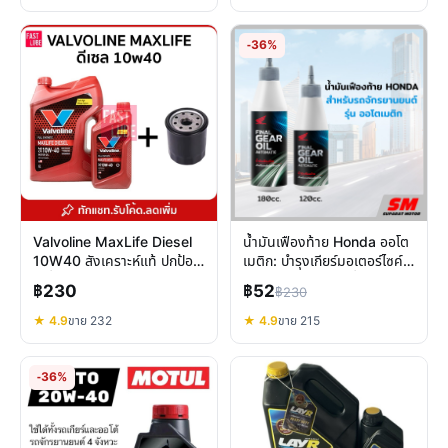
-36%
Valvoline MaxLife Diesel
น้ำมันเฟืองท้าย Honda ออโต
10W40 สังเคราะห์แท้ ปกป้อง
เมติก: บำรุงเกียร์มอเตอร์ไซค์ให้
เครื่องยนต์ดีเซลวิ่งเกิน
ทนทาน เลือกขนาดที่ใช่
฿230
฿52
฿230
75,000 กม.
★ 4.9
ขาย 232
★ 4.9
ขาย 215
-36%