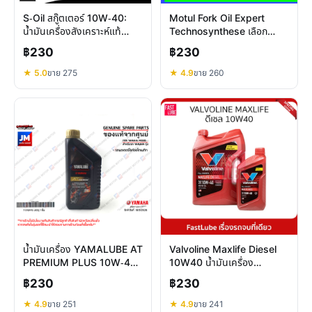
S-Oil สกู๊ตเตอร์ 10W-40:
Motul Fork Oil Expert
น้ำมันเครื่องสังเคราะห์แท้
Technosynthese เลือก
100% เพื่อสมรรถนะเหนือกว่า
น้ำมันโช้คกึ่งสังเคราะห์เพื่อการ
฿230
฿230
ขับขี่ที่ดีขึ้น
★ 5.0
ขาย 275
★ 4.9
ขาย 260
น้ำมันเครื่อง YAMALUBE AT
Valvoline Maxlife Diesel
PREMIUM PLUS 10W-40
10W40 น้ำมันเครื่อง
สังเคราะห์ 100% สำหรับ
สังเคราะห์แท้ สำหรับ
฿230
฿230
Yamaha ออโตเมติก
เครื่องยนต์ >75,000 กม.
★ 4.9
ขาย 251
★ 4.9
ขาย 241