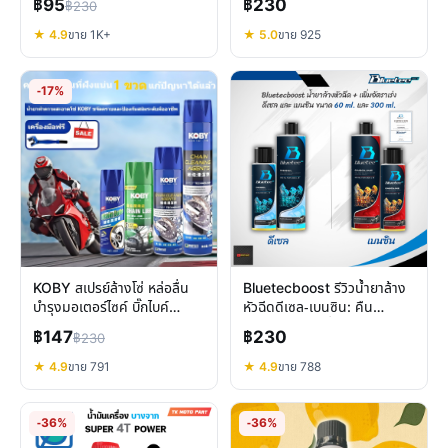
฿95
฿230
฿230
ลื่น ไล่ความชื้น
ครบวงจร
★ 4.9
ขาย 1K+
★ 5.0
ขาย 925
-17%
KOBY สเปรย์ล้างโซ่ หล่อลื่น
Bluetecboost รีวิวน้ำยาล้าง
บำรุงมอเตอร์ไซค์ บิ๊กไบค์
หัวฉีดดีเซล-เบนซิน: คืน
ปลอดภัยต่อยาง คุ้มค่า
ประสิทธิภาพเครื่องยนต์
฿147
฿230
฿230
★ 4.9
ขาย 791
★ 4.9
ขาย 788
-36%
-36%