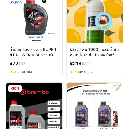
น้ำมันเครื่องบางจาก SUPER
รีวิว อีธิพัน 1000 สเปรย์น้ำมัน
4T POWER 0.8L รีวิวฉบับ
อเนกประสงค์: บำรุงเครื่องจักร
เต็ม เลือกใช้ให้คุ้มค่า
ให้ทนทาน
฿72
฿216
฿87
฿230
★ 4.9
ขาย 684
★ 4.9
ขาย 562
-36%