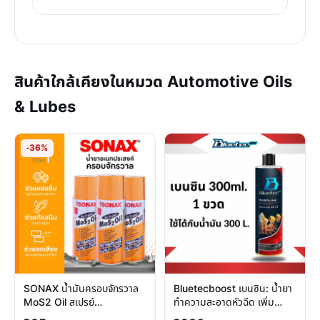
สินค้าใกล้เคียงในหมวด Automotive Oils
& Lubes
-36%
SONAX น้ำมันครอบจักรวาล
Bluetecboost เบนซิน: น้ำยา
MoS2 Oil สเปรย์
ทำความสะอาดหัวฉีด เพิ่ม
อเนกประสงค์ คลายสนิม หล่อ
ประสิทธิภาพเครื่องยนต์เบนซิน