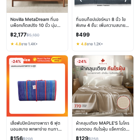
Novilla MetaDream ที่นอ
ที่นอนท็อปเปอร์หนา 8 นิ้ว ใย
นพ็อกเก็ตสปริง 10 นิ้ว นุ่ม
พิเศษ 4 ชั้น: เพิ่มความสบาย
เงียบ ระบายอากาศดี
แก้ปวดหลัง
฿2,177
฿499
฿5,180
★ 4.8
ขาย 1.4K+
★ 4.8
ขาย 1.2K+
-24%
-24%
เสื่อพับปิคนิคยางพารา 6 ฟุต
ผ้าคลุมเตียง MAPLE'S ไมโคร
นอนสบาย พกพาง่าย ทนทาน
คอตตอน กันไรฝุ่น แจ็คการ์ด
คุ้มค่า
สัมผัสนุ่ม ปกป้องเตียง โซฟา
฿156
฿129
฿208
฿258