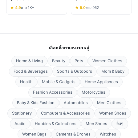
★ 4.9
ขาย 1K+
★ 5.0
ขาย 952
เลือกซื้อตามหมวดหมู่
Home & Living
Beauty
Pets
Women Clothes
Food & Beverages
Sports & Outdoors
Mom & Baby
Health
Mobile & Gadgets
Home Appliances
Fashion Accessories
Motorcycles
Baby & Kids Fashion
Automobiles
Men Clothes
Stationery
Computers & Accessories
Women Shoes
Audio
Hobbies & Collections
Men Shoes
อื่นๆ
Women Bags
Cameras & Drones
Watches