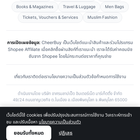
Books & Magazines
Travel & Luggage
Men Bags
Tickets, Vouchers & Services
Muslim Fashion
การเปิดเผยข้อมูล:
CheerBuy เป็นเว็บไซต์แนะนำสินค้าและร่วมโปรแกรม
Shopee Affiliate เมื่อคลิกซื้อผ่านลิงก์ที่เราแนะนำ เราจะได้รับค่าคอมมิช
ชันจาก Shopee โดยไม่กระทบต่อราคาที่คุณจ่าย
เกี่ยวกับเรา
ติดต่อเรา
นโยบายความเป็นส่วนตัว
ข้อกำหนดการใช้งาน
ดำเนินงานโดย บริษัท อาศรมลาปเป็ด อินเตอร์เน็ต มาร์เก็ตติ้ง จำกัด
49/24 ถนนชาญเวชกิจ ต.ในเมือง อ.เมืองพิษณุโลก จ.พิษณุโลก 65000
© 2026 CheerBuy · cheerbuy.co
เว็บไซต์นี้ใช้ cookies เพื่อปรับปรุงประสบการณ์การใช้งาน วิเคราะห์การเข้า
ชม และปรับเนื้อหา
นโยบายความเป็นส่วนตัว
ยอมรับทั้งหมด
ปฏิเสธ