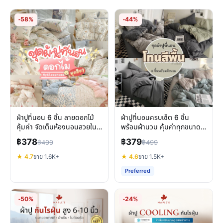
-58%
-44%
ผ้าปูที่นอน 6 ชิ้น ลายดอกไม้
ผ้าปูที่นอนครบเซ็ต 6 ชิ้น
คุ้มค่า จัดเต็มห้องนอนสวยใน
พร้อมผ้านวม คุ้มค่าทุกขนาด
งบประหยัด
นอนสบาย
฿378
฿379
฿499
฿499
★ 4.7
ขาย 1.6K+
★ 4.6
ขาย 1.5K+
Preferred
-50%
-24%