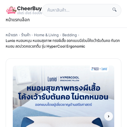
CheerBuy
🔍
เซียร์ เซียร์ ช้อปปิ้ง
หน้าแรก
บล็อก
หน้าแรก
›
ร้านค้า
›
Home & Living
›
Bedding
›
Lunio หมอนหนุน หมอนสุขภาพ ทรงผีเสื้อ ออกแบบมีส่วนโค้งเว้ารับต้นคอ กันตก
หมอน ลดปวดคอเวลาตื่น รุ่น HyperCool Ergonomic
›