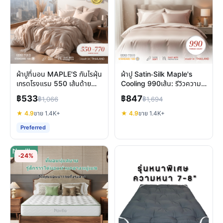
ผ้าปูที่นอน MAPLE'S กันไรฝุ่น
ผ้าปู Satin-Silk Maple's
เกรดโรงแรม 550 เส้นด้าย
Cooling 990เส้น: รีวิวความ
หลับสบายสำหรับคนภูมิแพ้
สบาย หลับเย็นตลอดคืน
฿533
฿847
฿1,066
฿1,694
★ 4.9
ขาย 1.4K+
★ 4.9
ขาย 1.4K+
Preferred
-24%