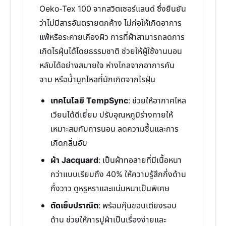
Oeko-Tex 100 จากสวิตเซอร์แลนด์ ซึ่งยืนยัน
ว่าไม่มีสารอันตรายตกค้าง ไม่ก่อให้เกิดอาการ
แพ้หรือระคายเคืองผิว การที่ผ้าสามารถลดการ
เกิดไรฝุ่นได้โดยธรรมชาติ ช่วยให้ผู้ใช้งานนอน
หลับได้อย่างสบายใจ ห่างไกลจากอาการคัน
จาม หรือน้ำมูกไหลที่มักเกิดจากไรฝุ่น
เทคโนโลยี TempSync
: ช่วยให้อากาศไหล
เวียนได้ดีเยี่ยม ปรับอุณหภูมิร่างกายให้
เหมาะสมกับการนอน ลดความชื้นและการ
เกิดกลิ่นอับ
ผ้า Jacquard
: เป็นผ้าทอลายที่มีเนื้อหนา
กว่าแบบเรียบถึง 40% ให้ความรู้สึกกึ่งด้าน
กึ่งวาว ดูหรูหราและแน่นหนาเป็นพิเศษ
ตัดเย็บปราณีต
: พร้อมกุ๊นขอบเตียงรอบ
ด้าน ช่วยให้การปูผ้าเป็นเรื่องง่ายและ