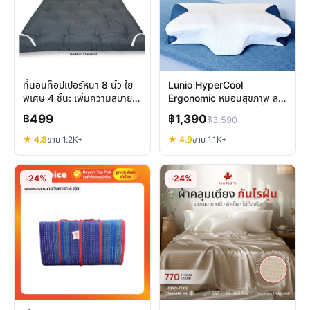
ที่นอนท็อปเปอร์หนา 8 นิ้ว ใย
Lunio HyperCool
พิเศษ 4 ชั้น: เพิ่มความสบาย
Ergonomic หมอนสุขภาพ ลด
แก้ปวดหลัง
ปวดคอ รองรับต้นคอดีเยี่ยม
฿499
฿1,390
฿3,590
★ 4.8
ขาย 1.2K+
★ 4.9
ขาย 1.1K+
-24%
-24%