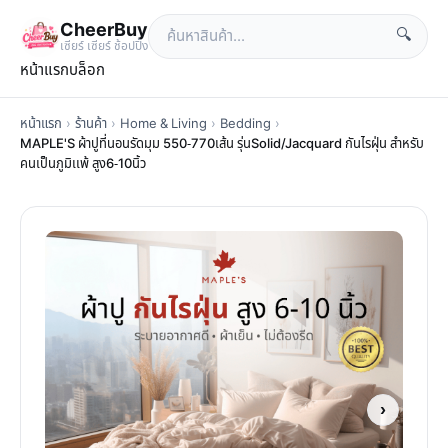
CheerBuy
🔍
เซียร์ เซียร์ ช้อปปิ้ง
หน้าแรก
บล็อก
หน้าแรก
›
ร้านค้า
›
Home & Living
›
Bedding
›
MAPLE'S ผ้าปูที่นอนรัดมุม 550-770เส้น รุ่นSolid/Jacquard กันไรฝุ่น สําหรับ
คนเป็นภูมิเเพ้ สูง6-10นิ้ว
›