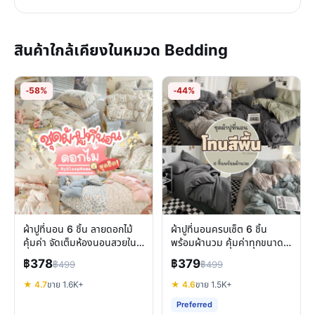
สินค้าใกล้เคียงในหมวด Bedding
-58%
-44%
ผ้าปูที่นอน 6 ชิ้น ลายดอกไม้
ผ้าปูที่นอนครบเซ็ต 6 ชิ้น
คุ้มค่า จัดเต็มห้องนอนสวยใน
พร้อมผ้านวม คุ้มค่าทุกขนาด
งบประหยัด
นอนสบาย
฿378
฿379
฿499
฿499
★ 4.7
ขาย 1.6K+
★ 4.6
ขาย 1.5K+
Preferred