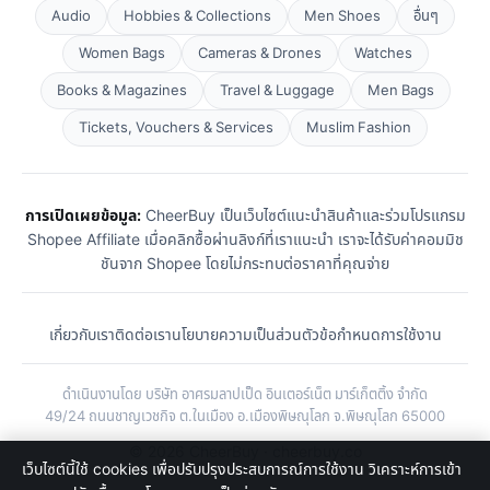
Audio
Hobbies & Collections
Men Shoes
อื่นๆ
Women Bags
Cameras & Drones
Watches
Books & Magazines
Travel & Luggage
Men Bags
Tickets, Vouchers & Services
Muslim Fashion
การเปิดเผยข้อมูล:
CheerBuy เป็นเว็บไซต์แนะนำสินค้าและร่วมโปรแกรม
Shopee Affiliate เมื่อคลิกซื้อผ่านลิงก์ที่เราแนะนำ เราจะได้รับค่าคอมมิช
ชันจาก Shopee โดยไม่กระทบต่อราคาที่คุณจ่าย
เกี่ยวกับเรา
ติดต่อเรา
นโยบายความเป็นส่วนตัว
ข้อกำหนดการใช้งาน
ดำเนินงานโดย บริษัท อาศรมลาปเป็ด อินเตอร์เน็ต มาร์เก็ตติ้ง จำกัด
49/24 ถนนชาญเวชกิจ ต.ในเมือง อ.เมืองพิษณุโลก จ.พิษณุโลก 65000
© 2026 CheerBuy · cheerbuy.co
เว็บไซต์นี้ใช้ cookies เพื่อปรับปรุงประสบการณ์การใช้งาน วิเคราะห์การเข้า