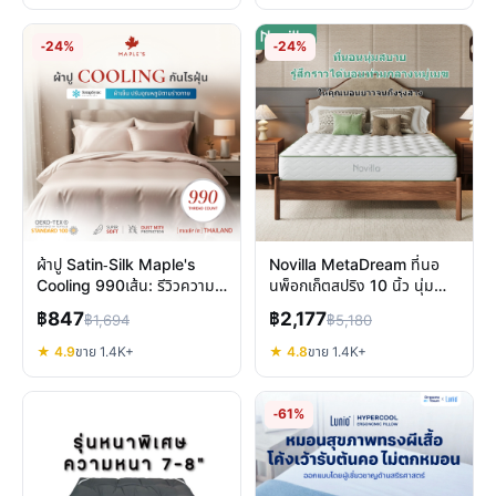
-24%
-24%
ผ้าปู Satin-Silk Maple's
Novilla MetaDream ที่นอ
Cooling 990เส้น: รีวิวความ
นพ็อกเก็ตสปริง 10 นิ้ว นุ่ม
สบาย หลับเย็นตลอดคืน
เงียบ ระบายอากาศดี
฿847
฿2,177
฿1,694
฿5,180
★ 4.9
ขาย 1.4K+
★ 4.8
ขาย 1.4K+
-61%