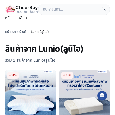
CheerBuy
🔍
เซียร์ เซียร์ ช้อปปิ้ง
หน้าแรก
บล็อก
หน้าแรก
›
ร้านค้า
›
Lunio(ลูนิโอ)
สินค้าจาก Lunio(ลูนิโอ)
รวม 2 สินค้าจาก Lunio(ลูนิโอ)
-61%
-69%