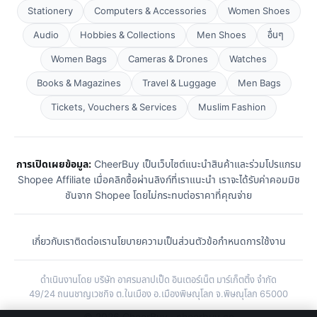
Stationery
Computers & Accessories
Women Shoes
Audio
Hobbies & Collections
Men Shoes
อื่นๆ
Women Bags
Cameras & Drones
Watches
Books & Magazines
Travel & Luggage
Men Bags
Tickets, Vouchers & Services
Muslim Fashion
การเปิดเผยข้อมูล:
CheerBuy เป็นเว็บไซต์แนะนำสินค้าและร่วมโปรแกรม
Shopee Affiliate เมื่อคลิกซื้อผ่านลิงก์ที่เราแนะนำ เราจะได้รับค่าคอมมิช
ชันจาก Shopee โดยไม่กระทบต่อราคาที่คุณจ่าย
เกี่ยวกับเรา
ติดต่อเรา
นโยบายความเป็นส่วนตัว
ข้อกำหนดการใช้งาน
ดำเนินงานโดย บริษัท อาศรมลาปเป็ด อินเตอร์เน็ต มาร์เก็ตติ้ง จำกัด
49/24 ถนนชาญเวชกิจ ต.ในเมือง อ.เมืองพิษณุโลก จ.พิษณุโลก 65000