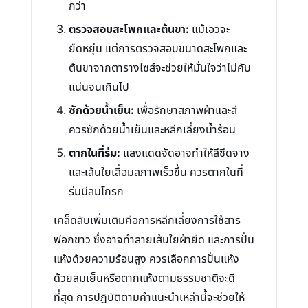
กว่า
ตรวจสอบสะโพกและต้นขา:
แม้เอวจะ
ยืดหยุ่น แต่การตรวจสอบขนาดสะโพกและ
ต้นขาจากตารางไซส์จะช่วยให้มั่นใจว่าไม่คับ
แน่นจนเกินไป
ซักด้วยน้ำเย็น:
เพื่อรักษาสภาพผ้าและสี
ควรซักด้วยน้ำเย็นและหลีกเลี่ยงน้ำร้อน
ตากในที่ร่ม:
แสงแดดจัดอาจทำให้สีซีดจาง
และเส้นใยเสื่อมสภาพเร็วขึ้น ควรตากในที่
ร่มมีลมโกรก
เคล็ดลับเพิ่มเติมคือการหลีกเลี่ยงการใช้สาร
ฟอกขาว ซึ่งอาจทำลายเส้นใยผ้ายืด และการปั่น
แห้งด้วยความร้อนสูง ควรเลือกการปั่นแห้ง
ด้วยลมเย็นหรือตากแห้งตามธรรมชาติจะดี
ที่สุด การปฏิบัติตามคำแนะนำเหล่านี้จะช่วยให้