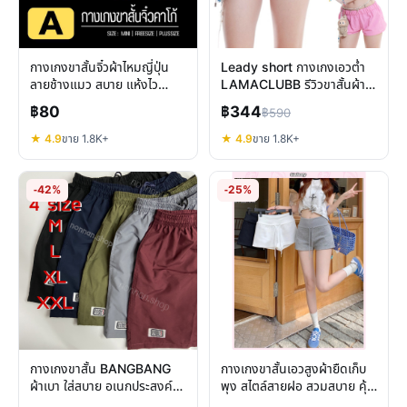
กางเกงขาสั้นจิ๋วผ้าไหมญี่ปุ่น
Leady short กางเกงเอวต่ำ
ลายช้างแมว สบาย แห้งไว
LAMACLUBB รีวิวขาสั้นผ้า
แฟชั่นซัมเมอร์
ร่ม ทรงสปอร์ต ใส่สบายทุก
฿80
฿344
฿590
สไตล์
★ 4.9
ขาย 1.8K+
★ 4.9
ขาย 1.8K+
-42%
-25%
กางเกงขาสั้น BANGBANG
กางเกงขาสั้นเอวสูงผ้ายืดเก็บ
ผ้าเบา ใส่สบาย อเนกประสงค์
พุง สไตล์สายฝอ สวมสบาย คุ้ม
เลือกไซส์ง่ายๆ
ค่าทุกวัน