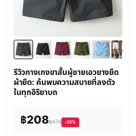
รีวิวกางเกงขาสั้นผู้ชายเอวยางยืด
ผ้ายืด: ค้นพบความสบายที่ลงตัว
ในทุกอิริยาบถ
฿208
฿478
-25%