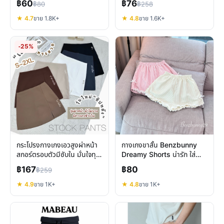
฿60
฿76
฿80
฿258
★ 4.7
ขาย 1.8K+
★ 4.8
ขาย 1.6K+
-25%
กระโปรงกางเกงเอวสูงผ่าหน้า
กางเกงขาสั้น Benzbunny
สกอร์ตรอบตัวมีซับใน มั่นใจทุก
Dreamy Shorts น่ารัก ใส่
การเคลื่อนไหว
สบาย พร้อมรับซัมเมอร์
฿167
฿80
฿259
★ 4.9
ขาย 1K+
★ 4.8
ขาย 1K+