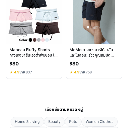
Mabeau Fluffy Shorts
MeMo กางเกงคาร์โก้ขาสั้น
กางเกงขาสั้นเอวต่ำพับขอบ ใส่
และไนลอน: รีวิวคุณสมบัติ
สบาย ปรับลุคได้หลากหลาย
ความสบาย สไตล์ที่ลงตัว
฿80
฿80
★ 4.9
ขาย 837
★ 4.9
ขาย 758
เลือกซื้อตามหมวดหมู่
Home & Living
Beauty
Pets
Women Clothes