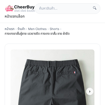
CheerBuy
🔍
เซียร์ เซียร์ ช้อปปิ้ง
หน้าแรก
บล็อก
หน้าแรก
›
ร้านค้า
›
Men Clothes
›
Shorts
›
กางเกงขาสั้นผู้ชาย เอวยางยืด กางเกง ขาสั้น ชาย ผ้ายืด
›