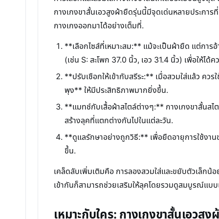
กางเกงขาสั้นเอวสูงผ้ายืดรุ่นนี้มีจุดเด่นหลายประกา
กางเกงออกมาได้อย่างเต็มที่.
**เลือกไซส์ที่เหมาะสม:** แม้จะเป็นผ้ายืด แต่ก
(เช่น S: สะโพก 37.0 นิ้ว, เอว 31.4 นิ้ว) เพื่อให
**ปรับเชือกให้เข้ากับสรีระ:** เมื่อสวมใส่แล้ว ค
พุง** ให้มีประสิทธิภาพมากยิ่งขึ้น.
**แมทช์กับเสื้อผ้าสไตล์ต่างๆ:** กางเกงขาสั้นสไตล์
สร้างลุคที่แตกต่างกันไปในแต่ละวัน.
**ดูแลรักษาอย่างถูกวิธี:** เพื่อยืดอายุการใช้งาน
ขึ้น.
เคล็ดลับเพิ่มเติมคือ การลองสวมใส่และขยับตัวเล็กน้อย
เข้ากันก็สามารถช่วยเสริมให้ลุคโดยรวมดูสมบูรณ์แบบแล
เหมาะกับใคร: กางเกงขาสั้นเอวสูง