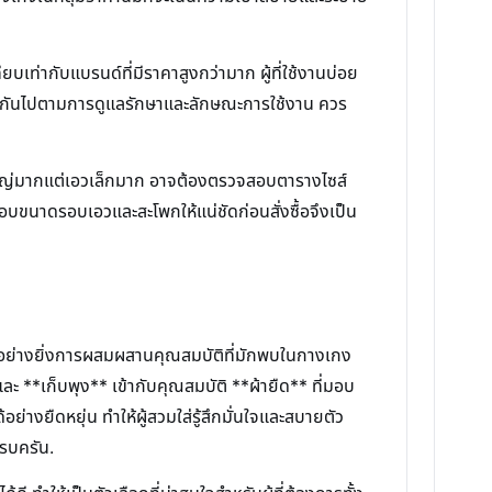
เท่ากับแบรนด์ที่มีราคาสูงกว่ามาก ผู้ที่ใช้งานบ่อย
างกันไปตามการดูแลรักษาและลักษณะการใช้งาน ควร
ะโพกใหญ่มากแต่เอวเล็กมาก อาจต้องตรวจสอบตารางไซส์
จสอบขนาดรอบเอวและสะโพกให้แน่ชัดก่อนสั่งซื้อจึงเป็น
พาะอย่างยิ่งการผสมผสานคุณสมบัติที่มักพบในกางเกง
และ **เก็บพุง** เข้ากับคุณสมบัติ **ผ้ายืด** ที่มอบ
ย่างยืดหยุ่น ทำให้ผู้สวมใส่รู้สึกมั่นใจและสบายตัว
ครบครัน.