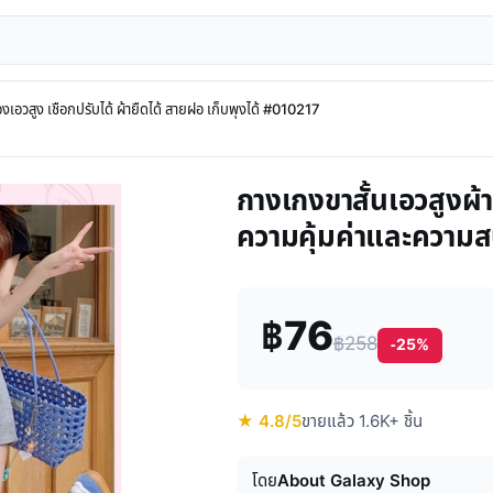
เอวสูง เชือกปรับได้ ผ้ายืดได้ สายฝอ เก็บพุงได้ #010217
กางเกงขาสั้นเอวสูงผ้า
ความคุ้มค่าและความส
฿76
฿258
-25%
★ 4.8/5
ขายแล้ว 1.6K+ ชิ้น
โดย
About Galaxy Shop