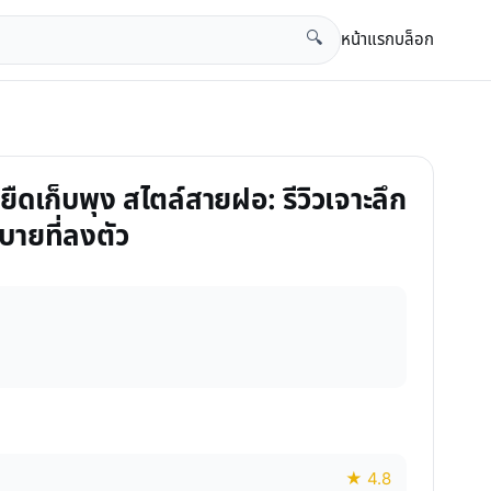
หน้าแรก
บล็อก
🔍
ยืดเก็บพุง สไตล์สายฝอ: รีวิวเจาะลึก
บายที่ลงตัว
★ 4.8