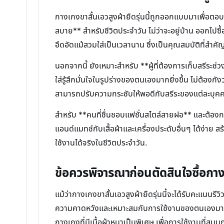
กางเกงขาสั้นเอวสูงผ้ายืดรุ่นนี้ถูกออกแบบมาเพื่อ
สบาย** สำหรับชีวิตประจำวัน ไม่ว่าจะอยู่บ้าน ออกไปซื้
อึดอัดแม้สวมใส่เป็นเวลานาน ซึ่งเป็นคุณสมบัติที่สำคั
นอกจากนี้ ยังเหมาะสำหรับ **ผู้ที่ต้องการเก็บสรีระช่ว
ใส่รู้สึกมั่นใจในรูปร่างของตนเองมากยิ่งขึ้น ไม่ต้อ
สามารถปรับความกระชับให้พอดีกับสรีระของแต่ละบุคค
สำหรับ **คนที่ชื่นชอบแฟชั่นสไตล์สายฝอ** และต้องกา
แอนด์แมทช์กับเสื้อผ้าและเครื่องประดับอื่นๆ ได้ง่าย 
ใช้งานได้จริงในชีวิตประจำวัน.
ข้อควรพิจารณาก่อนตัดสินใจซื้อกาง
แม้ว่ากางเกงขาสั้นเอวสูงผ้ายืดรุ่นนี้จะได้รับคะแนนรีวิ
ความคาดหวังและเหมาะสมกับการใช้งานของตนเองมากที่
กางเกงที่มีเนื้อผ้าหนาเป็นพิเศษ เพื่อการใช้งานที่ส