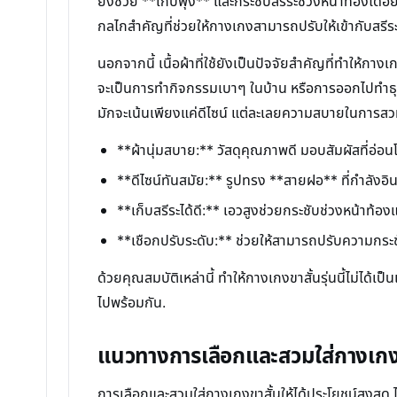
ยังช่วย **เก็บพุง** และกระชับสรีระช่วงหน้าท้องได้อย่าง
กลไกสำคัญที่ช่วยให้กางเกงสามารถปรับให้เข้ากับสรีระท
นอกจากนี้ เนื้อผ้าที่ใช้ยังเป็นปัจจัยสำคัญที่ทำให้กาง
จะเป็นการทำกิจกรรมเบาๆ ในบ้าน หรือการออกไปทำธุระน
มักจะเน้นเพียงแค่ดีไซน์ แต่ละเลยความสบายในการสวม
**ผ้านุ่มสบาย:** วัสดุคุณภาพดี มอบสัมผัสที่อ่อน
**ดีไซน์ทันสมัย:** รูปทรง **สายฝอ** ที่กำลังอินเ
**เก็บสรีระได้ดี:** เอวสูงช่วยกระชับช่วงหน้าท้อง
**เชือกปรับระดับ:** ช่วยให้สามารถปรับความกระ
ด้วยคุณสมบัติเหล่านี้ ทำให้กางเกงขาสั้นรุ่นนี้ไม่ได้
ไปพร้อมกัน.
แนวทางการเลือกและสวมใส่กางเกงข
การเลือกและสวมใส่กางเกงขาสั้นให้ได้ประโยชน์สูงสุด ไ