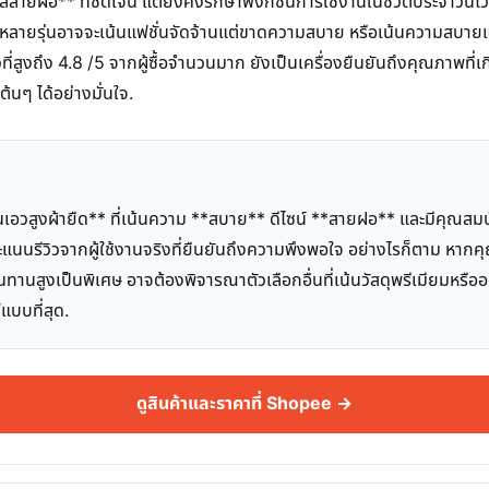
ยฝอ** ที่ชัดเจน แต่ยังคงรักษาฟังก์ชันการใช้งานในชีวิตประจำวันไว้ได้ดี
ลายรุ่นอาจจะเน้นแฟชั่นจัดจ้านแต่ขาดความสบาย หรือเน้นความสบายแต่
ที่สูงถึง 4.8 /5 จากผู้ซื้อจำนวนมาก ยังเป็นเครื่องยืนยันถึงคุณภาพที่เก
ต้นๆ ได้อย่างมั่นใจ.
วสูงผ้ายืด** ที่เน้นความ **สบาย** ดีไซน์ **สายฝอ** และมีคุณสมบัติ 
วยคะแนนรีวิวจากผู้ใช้งานจริงที่ยืนยันถึงความพึงพอใจ อย่างไรก็ตาม หากค
นสูงเป็นพิเศษ อาจต้องพิจารณาตัวเลือกอื่นที่เน้นวัสดุพรีเมียมหรืออ
แบบที่สุด.
ดูสินค้าและราคาที่ Shopee →