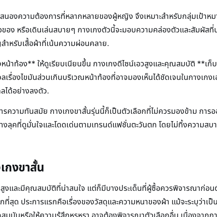
ตอบสนองความต้องการที่หลากหลายของผู้หญิง จึงเหมาะสำหรับกลุ่มเป้า
อของ หรือเดินเล่นสบายๆ กางเกงตัวนี้จะมอบความคล่องตัวและสัมผัสที่นุ่มนว
ญสำหรับเสื้อผ้าที่เน้นความผ่อนคลาย.
งหน้าท้อง** ให้ดูเรียบเนียนขึ้น กางเกงดีไซน์เอวสูงและคุณสมบัติ **เก็
งกังวลเรื่องไขมันส่วนเกินบริเวณหน้าท้องที่อาจมองเห็นได้ชัดเจนในกางเก
ลได้อย่างลงตัว.
รความทันสมัย กางเกงขาสั้นรุ่นนี้ก็เป็นตัวเลือกที่ไม่ควรมองข้าม การอ
สร้างลุคที่ดูมั่นใจและโดดเด่นตามเทรนด์แฟชั่นตะวันตก โดยไม่ทิ้งความสบ
เกงขาสั้น
วสูงและมีคุณสมบัติที่น่าสนใจ แต่ก็มีบางประเด็นที่ผู้ซื้อควรพิจารณาก่อนตัด
สุด ประการแรกคือเรื่องของวัสดุและความหนาของผ้า แม้จะระบุว่าเป็นผ
มบุกสมบันหรือให้ความรู้สึกหรูหรา อาจต้องพิจารณาตัวเลือกอื่น เนื่องจ