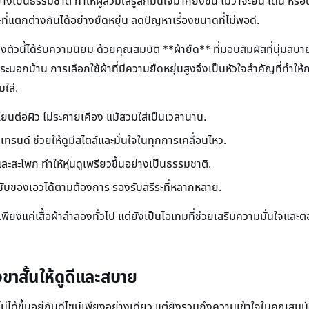
เป็นธรรมชาติ ทำให้ผู้สวมใส่รู้สึกมั่นใจมากยิ่งขึ้น ไม่ว่าจะยืน เดิน หรือน
ี่แตกต่างกันได้อย่างยืดหยุ่น ลดปัญหาเรื่องขนาดที่ไม่พอดี.
เกงตัวนี้ได้รับความนิยม ด้วยคุณสมบัติ **ผ้ายืด** ที่มอบสัมผัสที่นุ่มสบาย
อกบ้าน การเลือกใช้ผ้าที่มีความยืดหยุ่นสูงจึงเป็นหัวใจสำคัญที่ทำให้ก
ใส่.
โยนต่อผิว ไม่ระคายเคือง แม้สวมใส่เป็นเวลานาน.
ทรนด์ ช่วยให้ดูมีสไตล์และมั่นใจในทุกการเคลื่อนไหว.
และสะโพก ทำให้หุ่นดูเพรียวขึ้นอย่างเป็นธรรมชาติ.
ชับของเอวได้ตามต้องการ รองรับสรีระที่หลากหลาย.
เป็นเพียงแค่เสื้อผ้าลำลองทั่วไป แต่ยังเป็นไอเทมที่ช่วยเสริมความมั่นใจ
าสั้นให้ดูดีและสบาย
ม่ได้ขึ้นอยู่กับดีไซน์เพียงอย่างเดียว แต่ยังรวมถึงความเข้าใจในคุณสม