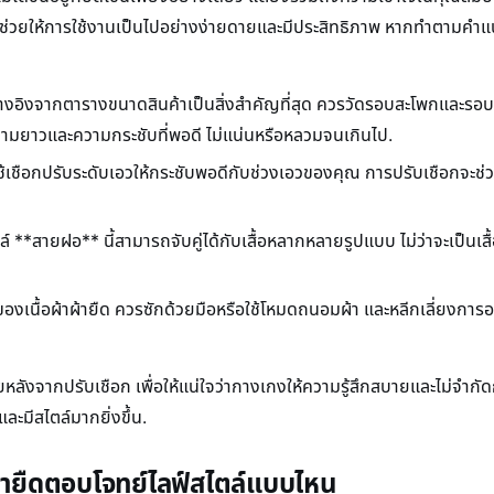
รที่ช่วยให้การใช้งานเป็นไปอย่างง่ายดายและมีประสิทธิภาพ หากทำตามคำ
ารอ้างอิงจากตารางขนาดสินค้าเป็นสิ่งสำคัญที่สุด ควรวัดรอบสะโพกและรอ
้ได้ความยาวและความกระชับที่พอดี ไม่แน่นหรือหลวมจนเกินไป.
วรใช้เชือกปรับระดับเอวให้กระชับพอดีกับช่วงเอวของคุณ การปรับเชือกจะช่
 **สายฝอ** นี้สามารถจับคู่ได้กับเสื้อหลากหลายรูปแบบ ไม่ว่าจะเป็นเสื้อค
ของเนื้อผ้าผ้ายืด ควรซักด้วยมือหรือใช้โหมดถนอมผ้า และหลีกเลี่ยงการอบ
หลังจากปรับเชือก เพื่อให้แน่ใจว่ากางเกงให้ความรู้สึกสบายและไม่จำกัด
ะมีสไตล์มากยิ่งขึ้น.
ผ้ายืดตอบโจทย์ไลฟ์สไตล์แบบไหน