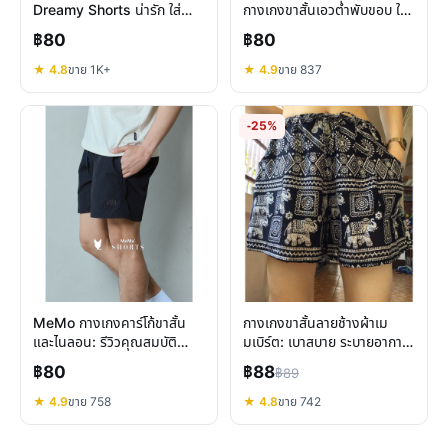
Dreamy Shorts น่ารัก ใส่
กางเกงขาสั้นเอวต่ำพับขอบ ใส่
สบาย พร้อมรับซัมเมอร์
สบาย ปรับลุคได้หลากหลาย
฿80
฿80
★ 4.8
ขาย 1K+
★ 4.9
ขาย 837
-25%
MeMo กางเกงคาร์โก้ขาสั้น
กางเกงขาสั้นลายช้างผ้าเม
และไนลอน: รีวิวคุณสมบัติ
มเบิร์ต: เบาสบาย ระบายอากาศ
ความสบาย สไตล์ที่ลงตัว
ดี เหมาะกับทุกวัน
฿80
฿88
฿89
★ 4.9
ขาย 758
★ 4.8
ขาย 742