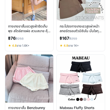
กางเกงขาสั้นเอวสูงผ้ายืดเก็บ
กระโปรงกางเกงเอวสูงผ่าหน้า
พุง สไตล์สายฝอ สวมสบาย คุ้ม
สกอร์ตรอบตัวมีซับใน มั่นใจทุก
ค่าทุกวัน
การเคลื่อนไหว
฿76
฿167
฿258
฿259
★ 4.8
ขาย 1.6K+
★ 4.9
ขาย 1K+
กางเกงขาสั้น Benzbunny
Mabeau Fluffy Shorts