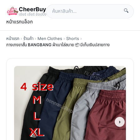
CheerBuy
🔍
เซียร์ เซียร์ ช้อปปิ้ง
หน้าแรก
บล็อก
หน้าแรก
›
ร้านค้า
›
Men Clothes
›
Shorts
›
กางเกงขาสั้น BANGBANG ผ้าเบาใส่สบาย 📦 มีเก็บเงินปลายทาง
›