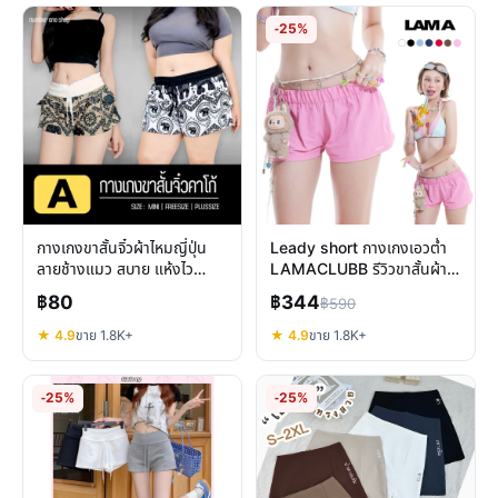
-25%
กางเกงขาสั้นจิ๋วผ้าไหมญี่ปุ่น
Leady short กางเกงเอวต่ำ
ลายช้างแมว สบาย แห้งไว
LAMACLUBB รีวิวขาสั้นผ้า
แฟชั่นซัมเมอร์
ร่ม ทรงสปอร์ต ใส่สบายทุก
฿80
฿344
฿590
สไตล์
★ 4.9
ขาย 1.8K+
★ 4.9
ขาย 1.8K+
-25%
-25%