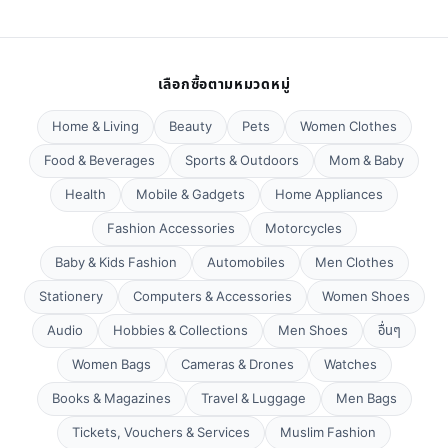
เลือกซื้อตามหมวดหมู่
Home & Living
Beauty
Pets
Women Clothes
Food & Beverages
Sports & Outdoors
Mom & Baby
Health
Mobile & Gadgets
Home Appliances
Fashion Accessories
Motorcycles
Baby & Kids Fashion
Automobiles
Men Clothes
Stationery
Computers & Accessories
Women Shoes
Audio
Hobbies & Collections
Men Shoes
อื่นๆ
Women Bags
Cameras & Drones
Watches
Books & Magazines
Travel & Luggage
Men Bags
Tickets, Vouchers & Services
Muslim Fashion