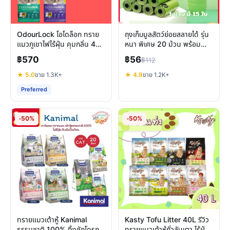
OdourLock โอโดล็อก ทราย
ถุงเก็บมูลสัตว์ย่อยสลายได้ รุ่น
แมวภูเขาไฟไร้ฝุ่น คุมกลิ่น 40
หนา พิเศษ 20 ม้วน พร้อม
วัน พรีเมียมแคนาดา
แคปซูล พกพาสะดวก
฿570
฿56
฿112
★ 5.0
ขาย 1.3K+
★ 4.9
ขาย 1.2K+
Preferred
-50%
-50%
ทรายแมวเต้าหู้ Kanimal
Kasty Tofu Litter 40L รีวิว
ธรรมชาติ 100% ทิ้งชักโครก
ทรายแมวเต้าหู้ถั่วลันเตา ไร้ฝุ่น