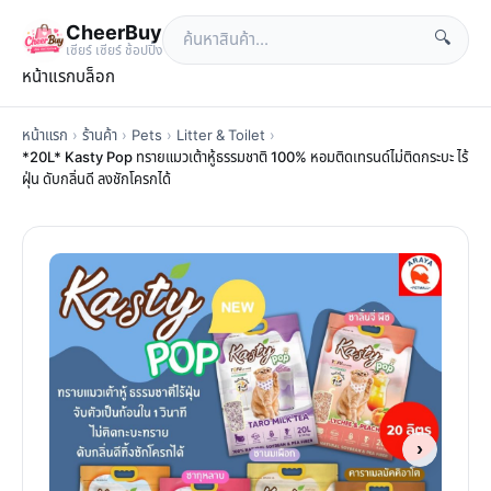
CheerBuy
🔍
เซียร์ เซียร์ ช้อปปิ้ง
หน้าแรก
บล็อก
หน้าแรก
›
ร้านค้า
›
Pets
›
Litter & Toilet
›
*20L* Kasty Pop ทรายแมวเต้าหู้ธรรมชาติ 100% หอมติดเทรนด์ไม่ติดกระบะ ไร้
ฝุ่น ดับกลิ่นดี ลงชักโครกได้
›