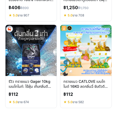
ได้ ฝุ่นน้อย ดับกลิ่นดี
เก็บกลิ่นดี ทิ้งชักโครกได้จริง
฿406
฿1,250
฿890
฿1,750
★ 5.0
ขาย 907
★ 5.0
ขาย 708
รีวิว ทรายแมว Gager 10kg
ทรายแมว CATLOVE เบนโท
เบนโทไนท์: ไร้ฝุ่น เก็บกลิ่นดี
ไนต์ 16KG ลดกลิ่นฉี่ จับตัวดี
แมวแพ้ใช้ได้
เยี่ยม คุ้มค่า สะอาดสดชื่น
฿112
฿112
★ 5.0
ขาย 674
★ 5.0
ขาย 582