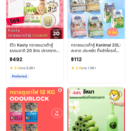
รีวิว Kasty ทรายแมวเต้าหู้
ทรายแมวเต้าหู้ Kanimal 20L:
ธรรมชาติ 20 ลิตร ปราศจาก
สะอาด ประหยัด ทิ้งชักโครกได้
ฝุ่น ดับกลิ่นดีเยี่ยม
จริงไหม?
฿492
฿112
★ 5.0
ขาย 8.8K+
★ 5.0
ขาย 1.9K+
Preferred
-54%