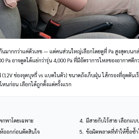
กันมากกว่าแค่ตัวเลข — แต่คนส่วนใหญ่เลือกโดยดูที่ Pa สูงสุดบนกล่
Pa อาจดูดได้แย่กว่ารุ่น 4,000 Pa ที่มีอัตราการไหลของอากาศดีกว่า ถ้าไ
 (12V ช่องจุดบุหรี่ vs แบตในตัว) ขนาดถังเก็บฝุ่น ไส้กรองที่อุดตันเร
ไหนก่อน เลือกได้ถูกตั้งแต่ครั้งแรก
บบพกพาโดยเฉพาะ
มีสายกับไร้สาย เลือกแบ
ห้ออกก่อนตัดสินใจ
ข้อผิดพลาดที่ทำให้ซื้อซ้