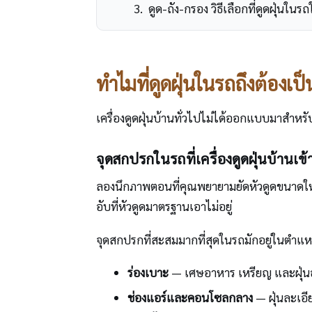
ดูด-ถัง-กรอง วิธีเลือกที่ดูดฝุ่นในรถใ
ทำไมที่ดูดฝุ่นในรถถึงต้อ
เครื่องดูดฝุ่นบ้านทั่วไปไม่ได้ออกแบบมาสำหร
จุดสกปรกในรถที่เครื่องดูดฝุ่นบ้านเข้า
ลองนึกภาพตอนที่คุณพยายามยัดหัวดูดขนาดใหญ่
อับที่หัวดูดมาตรฐานเอาไม่อยู่
จุดสกปรกที่สะสมมากที่สุดในรถมักอยู่ในตำแหน่
ร่องเบาะ
— เศษอาหาร เหรียญ และฝุ่นอัด
ช่องแอร์และคอนโซลกลาง
— ฝุ่นละเอี