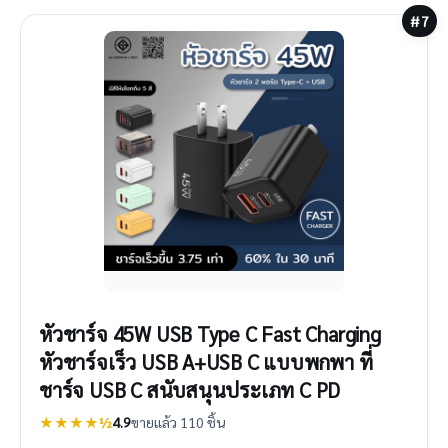
#7
หัวชาร์จ 45W USB Type C Fast Charging
หัวชาร์จเร็ว USB A+USB C แบบพกพา ที่
ชาร์จ USB C สนับสนุนประเภท C PD
★★★★½
4.9
ขายแล้ว 110 ชิ้น