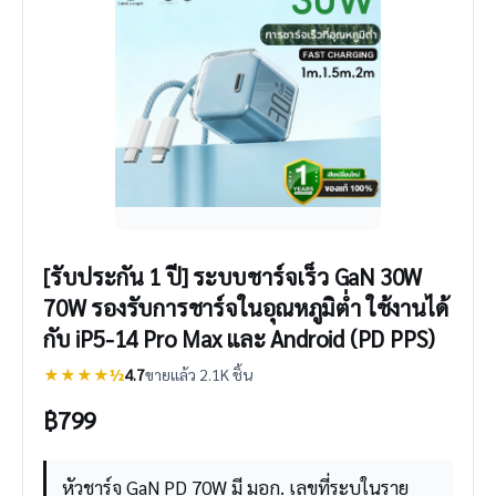
[รับประกัน 1 ปี] ระบบชาร์จเร็ว GaN 30W
70W รองรับการชาร์จในอุณหภูมิต่ำ ใช้งานได้
กับ iP5-14 Pro Max และ Android (PD PPS)
★★★★½
4.7
ขายแล้ว 2.1K ชิ้น
฿
799
หัวชาร์จ GaN PD 70W มี มอก. เลขที่ระบุในราย