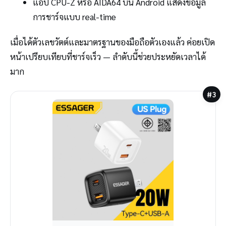
แอป CPU-Z หรือ AIDA64 บน Android แสดงข้อมูล
การชาร์จแบบ real-time
เมื่อได้ตัวเลขวัตต์และมาตรฐานของมือถือตัวเองแล้ว ค่อยเปิด
หน้าเปรียบเทียบที่ชาร์จเร็ว — ลำดับนี้ช่วยประหยัดเวลาได้
มาก
#3