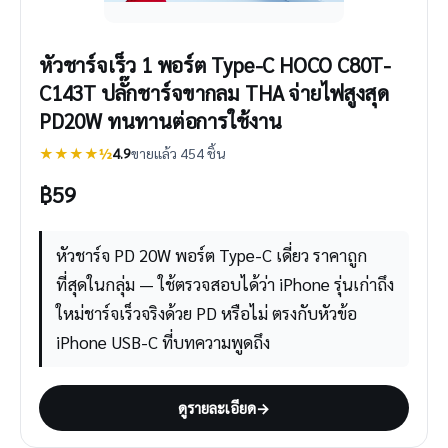
หัวชาร์จเร็ว 1 พอร์ต Type-C HOCO C80T-
C143T ปลั๊กชาร์จขากลม THA จ่ายไฟสูงสุด
PD20W ทนทานต่อการใช้งาน
★★★★½
4.9
ขายแล้ว 454 ชิ้น
฿
59
หัวชาร์จ PD 20W พอร์ต Type-C เดี่ยว ราคาถูก
ที่สุดในกลุ่ม — ใช้ตรวจสอบได้ว่า iPhone รุ่นเก่าถึง
ใหม่ชาร์จเร็วจริงด้วย PD หรือไม่ ตรงกับหัวข้อ
iPhone USB-C ที่บทความพูดถึง
ดูรายละเอียด
→