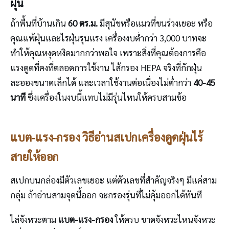
ฝุ่น
ถ้าพื้นที่บ้านเกิน
60 ตร.ม.
มีสุนัขหรือแมวที่ขนร่วงเยอะ หรือ
คุณแพ้ฝุ่นและไรฝุ่นรุนแรง เครื่องงบต่ำกว่า 3,000 บาทจะ
ทำให้คุณหงุดหงิดมากกว่าพอใจ เพราะสิ่งที่คุณต้องการคือ
แรงดูดที่คงที่ตลอดการใช้งาน ไส้กรอง HEPA จริงที่กักฝุ่น
ละอองขนาดเล็กได้ และเวลาใช้งานต่อเนื่องไม่ต่ำกว่า
40-45
นาที
ซึ่งเครื่องในงบนี้แทบไม่มีรุ่นไหนให้ครบสามข้อ
แบต-แรง-กรอง วิธีอ่านสเปกเครื่องดูดฝุ่นไร้
สายให้ออก
สเปกบนกล่องมีตัวเลขเยอะ แต่ตัวเลขที่สำคัญจริงๆ มีแค่สาม
กลุ่ม ถ้าอ่านสามจุดนี้ออก จะกรองรุ่นที่ไม่คุ้มออกได้ทันที
ไล่จังหวะตาม
แบต-แรง-กรอง
ให้ครบ ขาดจังหวะไหนจังหวะ