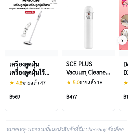
›
SCE PLUS
เครื่องดูดฝุ่น
De
Vacuum Cleaner
เครื่องดูดฝุ่นไร้
DX
Mini เครื่องดูดฝุ่น
สาย 35kpa แรง
Pro
★ 5.0
ขายแล้ว 18
★ 4.8
ขายแล้ว 47
★ 4
พกพาไร้สาย รุ่น
ดูดทรงพลัง
Clea
VC-M
฿477
Handheld
ฝุ่น
฿569
฿1,1
Vacuum Cleaner
เครื่องดูดฝุ่นแบบ
มีสาย เครื่องดูด
หมายเหตุ: บทความนี้แนะนำสินค้าที่ทีม CheerBuy คัดเลือก
ฝุ่นในบ