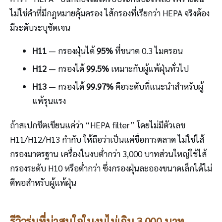
ไม่ใช่คำที่มีกฎหมายคุ้มครอง ไส้กรองที่เรียกว่า HEPA จริงต้อง
มีระดับระบุชัดเจน
H11
— กรองฝุ่นได้
95%
ที่ขนาด 0.3 ไมครอน
H12
— กรองได้
99.5%
เหมาะกับผู้แพ้ฝุ่นทั่วไป
H13
— กรองได้
99.97%
คือระดับที่แนะนำสำหรับผู้
แพ้รุนแรง
ถ้าสเปกชีตเขียนแค่ว่า “HEPA filter” โดยไม่มีตัวเลข
H11/H12/H13 กำกับ ให้ถือว่าเป็นแค่ชื่อการตลาด ไม่ใช่ไส้
กรองมาตรฐาน เครื่องในงบต่ำกว่า 3,000 บาทส่วนใหญ่ใช้ไส้
กรองระดับ H10 หรือต่ำกว่า ซึ่งกรองฝุ่นละอองขนาดเล็กได้ไม่
ดีพอสำหรับผู้แพ้ฝุ่น
รีวิวรุ่นที่น่าสนใจในงบไม่เกิน 3,000 บาท