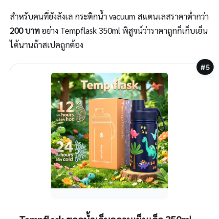
สำหรับคนที่ยังลังเล กระติกน้ำ vacuum สแตนเลสราคาต่ำกว่า
200 บาท
อย่าง Tempflask 350ml พิสูจน์ว่าราคาถูกก็เก็บเย็น
ได้นานถ้าสเปคถูกต้อง
#5