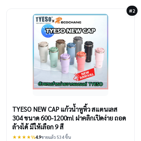
#2
TYESO NEW CAP แก้วน้ำหูหิ้ว สแตนเลส
304 ขนาด 600-1200ml ฝาคลิกเปิดง่าย ถอด
ล้างได้ มีให้เลือก 9 สี
★★★★½
4.9
ขายแล้ว 534 ชิ้น