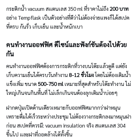
กระติกน้ำ vacuum สแตนเลส 350 ml ที่ราคาไม่ถึง
200 บาท
อย่าง Tempflask เป็นตัวอย่างที่ดีว่าไม่ต้องจ่ายแพงก็ได้สเปค
ที่ครบ กันรั่ว เก็บเย็น และน้ำหนักเบา
คนทำงานออฟฟิศ ดีไซน์และฟังก์ชันต้องไปด้วย
กัน
คนทำงานออฟฟิศต้องการกระติกที่วางบนโต๊ะแล้วดูดี แต่ยัง
เก็บความเย็นได้ครบวันทำงาน
8-12 ชั่วโมง
โดยไม่ต้องเติมน้ำ
แข็งเพิ่ม ขนาด
500-750 ml
เหมาะที่สุดสำหรับโต๊ะทำงาน ไม่
ใหญ่เกินจนกินพื้นที่ ไม่เล็กเกินจนต้องลุกเติมน้ำบ่อยๆ
ฝากดปุ่มเปิดด้านเดียวเหมาะกับออฟฟิศมากกว่าฝาหมุน
เพราะดื่มได้เร็วระหว่างประชุม ไม่ต้องวางกระติกลงมาหมุนฝา
ก่อน สเปคที่ควรมี: vacuum insulation จริง สแตนเลส 304
ขึ้นไป และฝาที่ถอดล้างได้ทั้งชิ้น