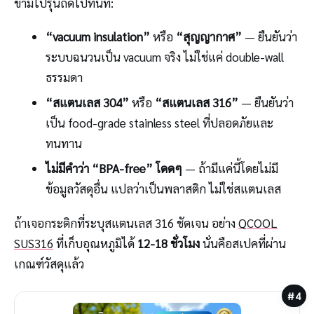
ข้ามไปรุ่นถัดไปทันที:
“vacuum insulation”
หรือ
“สุญญากาศ”
— ยืนยันว่า
ระบบฉนวนเป็น vacuum จริง ไม่ใช่แค่ double-wall
ธรรมดา
“สแตนเลส 304”
หรือ
“สแตนเลส 316”
— ยืนยันว่า
เป็น food-grade stainless steel ที่ปลอดภัยและ
ทนทาน
ไม่มีคำว่า “BPA-free” โดดๆ
— ถ้ามีแค่นี้โดยไม่มี
ข้อมูลวัสดุอื่น แปลว่าเป็นพลาสติก ไม่ใช่สแตนเลส
ถ้าเจอกระติกที่ระบุสแตนเลส 316 ชัดเจน อย่าง
QCOOL
SUS316
ที่เก็บอุณหภูมิได้
12-18 ชั่วโมง
นั่นคือสเปคที่ผ่าน
เกณฑ์วัสดุแล้ว
#4