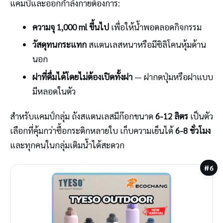
แคมป์และออกกำลังกายต้องการ:
ความจุ 1,000 ml ขึ้นไป
เพื่อให้น้ำพอตลอดกิจกรรม
วัสดุทนกระแทก
สแตนเลสหนาหรือมีซิลิโคนหุ้มด้าน
นอก
ฝาที่ดื่มได้โดยไม่ต้องเปิดทั้งฝา
— ฝากดปุ่มหรือฝาแบบ
มีหลอดในตัว
สำหรับแคมป์กลุ่ม ถังสแตนเลสมีก๊อกขนาด
6-12 ลิตร
เป็นตัว
เลือกที่คุ้มกว่าซื้อกระติกหลายใบ เก็บความเย็นได้
6-8 ชั่วโมง
และทุกคนในกลุ่มเติมน้ำได้สะดวก
#6