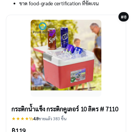
ขาด food-grade certification ที่ชัดเจน
#8
กระติกน้ำแข็ง กระติกคูเลอร์ 10 ลิตร # 7110
★★★★½
4.8
ขายแล้ว 383 ชิ้น
฿
119