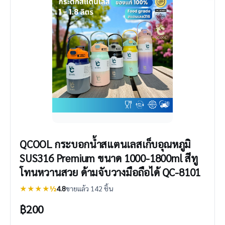
QCOOL กระบอกน้ำสแตนเลสเก็บอุณหภูมิ
SUS316 Premium ขนาด 1000-1800ml สีทู
โทนหวานสวย ด้ามจับวางมือถือได้ QC-8101
★★★★½
4.8
ขายแล้ว 142 ชิ้น
฿
200