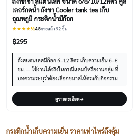
ถังพักชา สแตนเลส ขนาด 6/8/10/12ลิตร คูล
เลอร์กดน้ำ ถังชา Cooler tank tea เก็บ
อุณหภูมิ กระติกน้ำมีก๊อก
★★★★½
4.8
ขายแล้ว 92 ชิ้น
฿
295
ถังสแตนเลสมีก๊อก 6–12 ลิตร เก็บความเย็น 6–8
ชม. — ใช้งานได้จริงในกรณีแคมป์หรืองานกลุ่ม ที่
บทความระบุว่าต้องเลือกขนาดให้ตรงกับกิจกรรม
ดูรายละเอียด
→
กระติกน้ำเก็บความเย็น ราคาเท่าไหร่ถึงคุ้ม