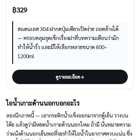
฿
329
สแตนเลส 304 ฝากดปุ่มเดียวเปิดง่าย ถอดล้างได้
— ครอบคลุมจุดเช็กเรื่องฝาที่บทความเตือนว่ามัก
ทำให้น้ำรั่ว และมีให้เลือกหลายขนาด 600–
1200ml
ดูรายละเอียด
→
ไอน้ำเกาะด้านนอกบอกอะไร
ลองนึกภาพนี้ — เอากระติกน้ำแข็งออกมาจากตู้เย็น วางบน
โต๊ะ แล้วดูว่ามีหยดน้ำเกาะด้านนอกไหม ถ้ามี นั่นหมายความ
ว่าผนังด้านนอกเย็นพอที่จะทำให้ไอน้ำในอากาศควบแน่น ซึ่ง