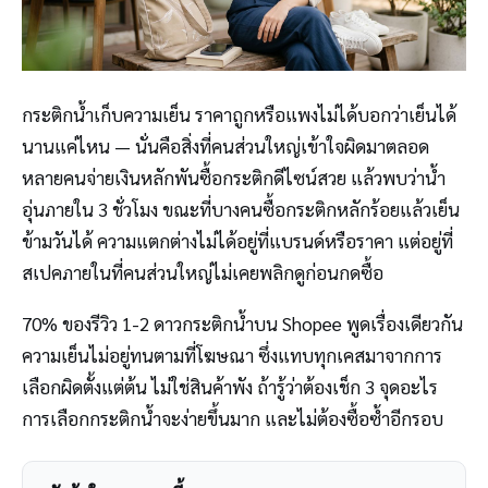
กระติกน้ำเก็บความเย็น ราคาถูกหรือแพงไม่ได้บอกว่าเย็นได้
นานแค่ไหน — นั่นคือสิ่งที่คนส่วนใหญ่เข้าใจผิดมาตลอด
หลายคนจ่ายเงินหลักพันซื้อกระติกดีไซน์สวย แล้วพบว่าน้ำ
อุ่นภายใน 3 ชั่วโมง ขณะที่บางคนซื้อกระติกหลักร้อยแล้วเย็น
ข้ามวันได้ ความแตกต่างไม่ได้อยู่ที่แบรนด์หรือราคา แต่อยู่ที่
สเปคภายในที่คนส่วนใหญ่ไม่เคยพลิกดูก่อนกดซื้อ
70% ของรีวิว 1-2 ดาวกระติกน้ำบน Shopee พูดเรื่องเดียวกัน
ความเย็นไม่อยู่ทนตามที่โฆษณา ซึ่งแทบทุกเคสมาจากการ
เลือกผิดตั้งแต่ต้น ไม่ใช่สินค้าพัง ถ้ารู้ว่าต้องเช็ก 3 จุดอะไร
การเลือกกระติกน้ำจะง่ายขึ้นมาก และไม่ต้องซื้อซ้ำอีกรอบ