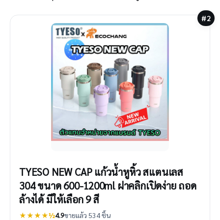
#2
TYESO NEW CAP แก้วน้ำหูหิ้ว สแตนเลส
304 ขนาด 600-1200ml ฝาคลิกเปิดง่าย ถอด
ล้างได้ มีให้เลือก 9 สี
★★★★½
4.9
ขายแล้ว 534 ชิ้น