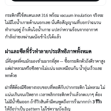
กระติกที่ใช้สแตนเลส 316 พร้อม vacuum insulation จริงจะ
ไม่มีไอน้ำเกาะด้านนอกเลย นั่นคือสัญญาณที่บอกว่าฉนวน
ทำงานอยู่ ถ้าเห็นไอน้ำเกาะ แปลว่าความร้อนจากอากาศ
กำลังถ่ายเทผ่านผนังเข้าไปได้แล้ว
ฝาและซีลที่รั่วทำลายประสิทธิภาพทั้งหมด
นี่คือจุดที่คนมักมองข้ามมากที่สุด
— ซื้อกระติกตัวถังดีราคาสูง
แต่ฝาหลวมหรือซีลยางไม่แน่น ผลเหมือนกัน น้ำอุ่นเร็วและ
หกด้วย
ฝาที่ดีต้องมีซีลยางรอบขอบที่พอดีกับปากกระติก ไม่หลวม ไม่
แน่นเกินจนเปิดยาก เวลาพลิกกระติกคว่ำแล้วกดเบาๆ ต้อง
ไม่มีน้ำซึมออก ถ้ารีวิวสินค้ามีคนพูดถึงการรั่วมากกว่า
3 รีวิว
ให้ถือว่าเป็น pattern ไม่ใช่ความบังเอิญ