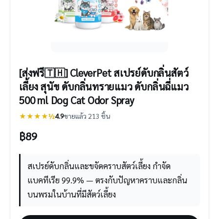
[ส่งฟรี🇹🇭] CleverPet สเปรย์ดับกลิ่นสัตว์
เลี้ยง สุนัข ดับกลิ่นทรายแมว ดับกลิ่นฉี่แมว
500 ml Dog Cat Odor Spray
★★★★½
4.9
ขายแล้ว 213 ชิ้น
฿
89
สเปรย์ดับกลิ่นและขจัดคราบสัตว์เลี้ยง กำจัด
แบคทีเรีย 99.9% — ตรงกับปัญหาคราบและกลิ่น
บนพรมในบ้านที่มีสัตว์เลี้ยง