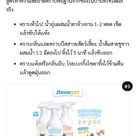
สูตรทำความสะอาดคราบพื้นฐานจากของในบ้านที่ใช้ได้ผล
จริง
คราบทั่วไป: น้ำอุ่นผสมน้ำยาล้างจาน 1-2 หยด เช็ด
แล้วซับให้แห้ง
คราบกลิ่นและคราบปัสสาวะสัตว์เลี้ยง: น้ำส้มสายชูขาว
ผสมน้ำ 1:1 ฉีดลงไป ทิ้งไว้ 5 นาที แล้วซับออก
คราบแห้งหรือกลิ่นอับ: โรยเบกกิ้งโซดาทิ้งไว้ข้ามคืน
แล้วดูดฝุ่นออก
#5