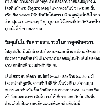
ทั่วไปมักเข้าไม่ถึงชั้นล่างสุด ทำให้สิ่งสกปรกสะสมอยู่ข้างใน
โดยที่หน้าพรมยังดูสะอาดอยู่ ในทางตรงกันข้าม พรมขนสั้น
หรือ flat weave มีพื้นผิวเปิดโล่งกว่า เครื่องดูดฝุ่นเข้าถึงได้ทุก
ส่วน ฝุ่นและเศษต่างๆ จึงถูกดูดออกได้อย่างมีประสิทธิภาพใน
ทุกครั้งที่ทำความสะอาด
วัสดุเส้นใยกับความสามารถในการดูดซับคราบ
วัสดุเส้นใยเป็นอีกตัวแปรที่หลายคนมองข้าม แต่ส่งผลโดยตรง
ต่อว่าคราบจะซึมเข้าไปในพรมหรือลอยอยู่บนผิว เส้นใยแต่ละ
ประเภทมีพฤติกรรมต่างกันชัดเจน
เส้นใยธรรมชาติอย่างขนสัตว์ (wool) และฝ้าย (cotton) มี
โครงสร้างที่ดูดซับความชื้นได้ดี ซึ่งเป็นข้อดีในแง่ความนุ่ม
สบาย แต่กลับเป็นข้อเสียเมื่อของเหลวหกลงพรม คราบจะซึม
เข้าลึกและแห้งช้า เพิ่มโอกาสให้เชื้อราและกลิ่นอับเกิดขึ้น
ส่วนเส้นใยสังเคราะห์มีคุณสมบัติแตกต่างกันดังนี้