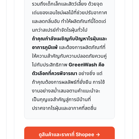
รวมถึงเด็กเล็กและสัตว์เลี้ยง ด้วยจุด
เด่นของเอนไซม์ผลไม้ที่ช่วยปรับอากาศ
และลดกลิ่นอับ ทำให้ผลิตภัณฑ์นี้โดดเด่
นกว่าสเปรย์กำจัดไรฝุ่นทั่วไป
ถ้าคุณกำลังเผชิญกับปัญหาไรฝุ่นและ
อาการภูมิแพ้
และต้องการผลิตภัณฑ์ที่
ให้ความสำคัญกับความปลอดภัยควบคู่
ไปกับประสิทธิภาพ
GreenWash คือ
ตัวเลือกที่ควรพิจารณา
อย่างยิ่ง แต่
ถ้าคุณต้องการผลลัพธ์ที่ยั่งยืน การใช้
งานอย่างสม่ำเสมอตามคำแนะนำจะ
เป็นกุญแจสำคัญสู่การมีบ้านที่
ปราศจากไรฝุ่นและอากาศที่สดชื่น
ดูสินค้าและราคาที่ Shopee →