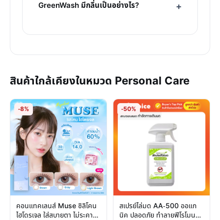
GreenWash มีกลิ่นเป็นอย่างไร?
สินค้าใกล้เคียงในหมวด Personal Care
-8%
-50%
คอนแทคเลนส์ Muse ซิลิโคน
สเปรย์ไล่มด AA-500 ออแก
ไฮโดรเจล ใส่สบายตา ไม่ระคาย
นิค ปลอดภัย ทำลายฟีโรโมน