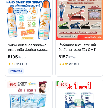
Saker สเปรย์แอลกอฮอล์ฟู้ด
เก้าอี้มหัศจรรย์ตาแสวง: แท่น
เกรดจากพืช อ่อนโยน ปลอดภัย
ยืดเส้นคลายปวด รีวิว CMTS
มาตรฐานญี่ปุ่น
ของแท้
฿105
฿157
฿250
฿259
★ 5.0
ขาย 1.8K+
★ 4.9
ขาย 1.8K+
Preferred
-50%
-50%