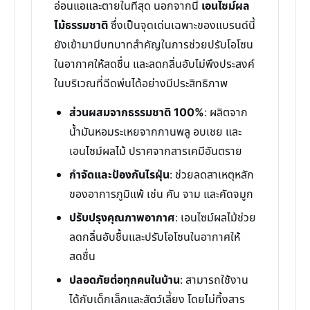
อ่อนแอและตายในที่สุด นอกจากนี้
เอนไซม์ผล
ไม้ธรรมชาติ
ซึ่งเป็นจุดเด่นเฉพาะของแบรนด์นี้
ยังเข้ามามีบทบาทสำคัญในการช่วยปรับโอโซน
ในอากาศให้สดชื่น และลดกลิ่นอับไม่พึงประสงค์
ในบริเวณที่ฉีดพ่นได้อย่างมีประสิทธิภาพ
ส่วนผสมจากธรรมชาติ 100%
: ผลิตจาก
น้ำมันหอมระเหยจากกานพลู อบเชย และ
เอนไซม์ผลไม้ ปราศจากสารเคมีอันตราย
กำจัดและป้องกันไรฝุ่น
: ช่วยลดสาเหตุหลัก
ของอาการภูมิแพ้ เช่น คัน จาม และคัดจมูก
ปรับปรุงคุณภาพอากาศ
: เอนไซม์ผลไม้ช่วย
ลดกลิ่นอับชื้นและปรับโอโซนในอากาศให้
สดชื่น
ปลอดภัยต่อทุกคนในบ้าน
: สามารถใช้งาน
ได้กับเด็กเล็กและสัตว์เลี้ยง โดยไม่ทิ้งสาร