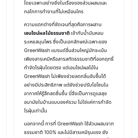
โดยเฉพาะอย่างยิ่งในเรื่องของส่วนผสมและ
กลไกการทำงานที่ไม่เหมือนใคร
ความแตกต่างที่ชัดเจนที่สุดคือการผสาน
เอนไซม์ผลไม้ธรรมชาติ
เข้ากับน้ำมันหอม
ระเหยสมุนไพร ซึ่งเป็นเอกลักษณ์เฉพาะของ
GreenWash แบรนด์อื่นส่วนใหญ่มักจะเน้น
เพียงสารเคมีหรือสารสกัดธรรมชาติที่ออกฤทธิ์
กำจัดไรฝุ่นโดยตรง แต่เอนไซม์ผลไม้ใน
GreenWash ไม่เพียงช่วยลดกลิ่นอับชื้นได้
อย่างมีประสิทธิภาพ แต่ยังช่วยปรับโอโซนใน
อากาศให้รู้สึกสดชื่นขึ้น นี่จึงเป็นการดูแลสุข
อนามัยในบ้านแบบองค์รวม ไม่ใช่แค่การกำจัด
ไรฝุ่นเท่านั้น
นอกจากนี้ การที่ GreenWash ใช้ส่วนผสมจาก
ธรรมชาติ 100% และไม่มีสารเคมีรุนแรง ยัง