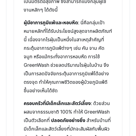
เป็นมิตรต่อสุขภาพ ซึ่งสามารถแบ่งกลุ่มผู้ใช้
งานหลักๆ ได้ดังนี้
ผู้มีอาการภูมิแพ้และหอบหืด
: นี่คือกลุ่มเป้า
หมายหลักที่ได้รับประโยชน์สูงสุดจากผลิตภัณฑ์
นี้ เนื่องจากไรฝุ่นเป็นหนึ่งในสาเหตุสำคัญที่
กระตุ้นอาการภูมิแพ้ต่างๆ เช่น คัน จาม คัด
จมูก หรือแม้กระทั่งอาการหอบหืด การใช้
GreenWash ช่วยลดปริมาณไรฝุ่นในบ้าน จึง
เป็นการลดปัจจัยกระตุ้นอาการภูมิแพ้ได้อย่าง
ตรงจุด ทำให้คุณภาพชีวิตของผู้ป่วยภูมิแพ้ดี
ขึ้นอย่างเห็นได้ชัด
ครอบครัวที่มีเด็กเล็กและสัตว์เลี้ยง
: ด้วยส่วน
ผสมจากธรรมชาติ 100% ทำให้ GreenWash
เป็นตัวเลือกที่
ปลอดภัยอย่างยิ่ง
สำหรับบ้านที่
มีเด็กเล็กและสัตว์เลี้ยงที่มักจะสัมผัสกับพื้นผิว