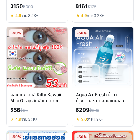
เคือง เลนส์รายเดือน
ป้องกันมดซ้ำ
฿150
฿161
฿300
฿175
★ 4.9
ขาย 3.2K+
★ 4.9
ขาย 3.2K+
-50%
-50%
คอนแทคเลนส์ Kitty Kawaii
Aqua Air Fresh น้ำยา
Mini Olivia สัมผัสเบาสบาย ลุ
ทำความสะอาดคอนแทคเลนส์
คธรรมชาติ
ญี่ปุ่น ผสานวิตามินบำรุงตา
฿56
฿299
฿63
฿300
★ 4.9
ขาย 3.1K+
★ 5.0
ขาย 1.9K+
-59%
-50%