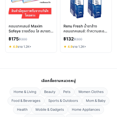
คอนแทคเลนส์ Maxim
Renu Fresh น้ำยาล้าง
Sofeye รายเดือน ใส สบายตา
คอนแทคเลนส์: ทำความสะอาด
ปกป้อง UV แสงสีฟ้า
ล้ำลึก สบายตาเหมือนใหม่
฿175
฿132
฿300
฿300
★ 4.9
ขาย 1.2K+
★ 4.9
ขาย 1.2K+
เลือกซื้อตามหมวดหมู่
Home & Living
Beauty
Pets
Women Clothes
Food & Beverages
Sports & Outdoors
Mom & Baby
Health
Mobile & Gadgets
Home Appliances