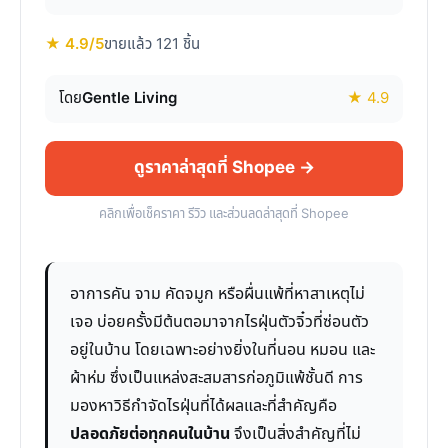
★ 4.9/5
ขายแล้ว 121 ชิ้น
โดย
Gentle Living
★ 4.9
ดูราคาล่าสุดที่ Shopee →
คลิกเพื่อเช็คราคา รีวิว และส่วนลดล่าสุดที่ Shopee
อาการคัน จาม คัดจมูก หรือผื่นแพ้ที่หาสาเหตุไม่
เจอ บ่อยครั้งมีต้นตอมาจากไรฝุ่นตัวจิ๋วที่ซ่อนตัว
อยู่ในบ้าน โดยเฉพาะอย่างยิ่งในที่นอน หมอน และ
ผ้าห่ม ซึ่งเป็นแหล่งสะสมสารก่อภูมิแพ้ชั้นดี การ
มองหาวิธีกำจัดไรฝุ่นที่ได้ผลและที่สำคัญคือ
ปลอดภัยต่อทุกคนในบ้าน
จึงเป็นสิ่งสำคัญที่ไม่