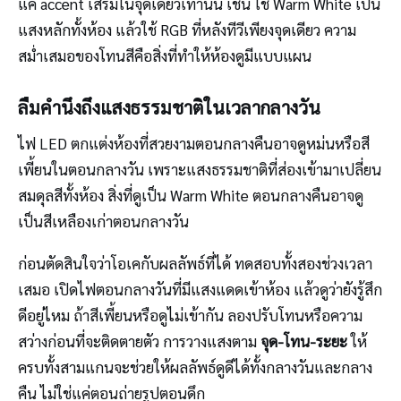
แค่ accent เสริมในจุดเดียวเท่านั้น เช่น ใช้ Warm White เป็น
แสงหลักทั้งห้อง แล้วใช้ RGB ที่หลังทีวีเพียงจุดเดียว ความ
สม่ำเสมอของโทนสีคือสิ่งที่ทำให้ห้องดูมีแบบแผน
ลืมคำนึงถึงแสงธรรมชาติในเวลากลางวัน
ไฟ LED ตกแต่งห้องที่สวยงามตอนกลางคืนอาจดูหม่นหรือสี
เพี้ยนในตอนกลางวัน เพราะแสงธรรมชาติที่ส่องเข้ามาเปลี่ยน
สมดุลสีทั้งห้อง สิ่งที่ดูเป็น Warm White ตอนกลางคืนอาจดู
เป็นสีเหลืองเก่าตอนกลางวัน
ก่อนตัดสินใจว่าโอเคกับผลลัพธ์ที่ได้ ทดสอบทั้งสองช่วงเวลา
เสมอ เปิดไฟตอนกลางวันที่มีแสงแดดเข้าห้อง แล้วดูว่ายังรู้สึก
ดีอยู่ไหม ถ้าสีเพี้ยนหรือดูไม่เข้ากัน ลองปรับโทนหรือความ
สว่างก่อนที่จะติดตายตัว การวางแสงตาม
จุด-โทน-ระยะ
ให้
ครบทั้งสามแกนจะช่วยให้ผลลัพธ์ดูดีได้ทั้งกลางวันและกลาง
คืน ไม่ใช่แค่ตอนถ่ายรูปตอนดึก