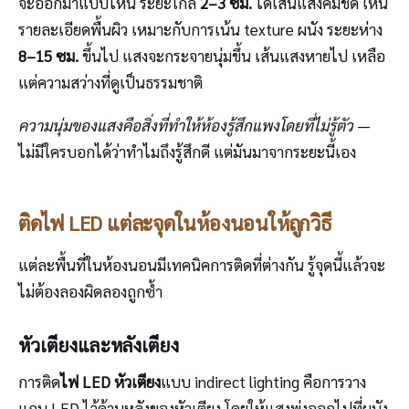
จะออกมาแบบไหน ระยะใกล้
2–3 ซม.
ได้เส้นแสงคมชัด เห็น
รายละเอียดพื้นผิว เหมาะกับการเน้น texture ผนัง ระยะห่าง
8–15 ซม.
ขึ้นไป แสงจะกระจายนุ่มขึ้น เส้นแสงหายไป เหลือ
แต่ความสว่างที่ดูเป็นธรรมชาติ
ความนุ่มของแสงคือสิ่งที่ทำให้ห้องรู้สึกแพงโดยที่ไม่รู้ตัว
—
ไม่มีใครบอกได้ว่าทำไมถึงรู้สึกดี แต่มันมาจากระยะนี้เอง
ติดไฟ LED แต่ละจุดในห้องนอนให้ถูกวิธี
แต่ละพื้นที่ในห้องนอนมีเทคนิคการติดที่ต่างกัน รู้จุดนี้แล้วจะ
ไม่ต้องลองผิดลองถูกซ้ำ
หัวเตียงและหลังเตียง
การติด
ไฟ LED หัวเตียง
แบบ indirect lighting คือการวาง
แถบ LED ไว้ด้านหลังของหัวเตียง โดยให้แสงพุ่งออกไปที่ผนัง