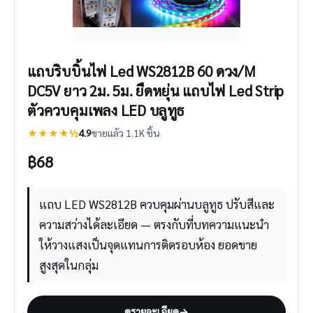
แถบริบบิ้นไฟ Led WS2812B 60 ดวง/M
DC5V ยาว 2ม. 5ม. ยืดหยุ่น แถบไฟ Led Strip
ตัวควบคุมเพลง LED บลูทูธ
★★★★½
4.9
ขายแล้ว 1.1K ชิ้น
฿
68
แถบ LED WS2812B ควบคุมผ่านบลูทูธ ปรับสีและ
ความสว่างได้ละเอียด — ตรงกับที่บทความแนะนำ
ให้วางแสงเป็นจุดแทนการติดรอบห้อง ยอดขาย
สูงสุดในกลุ่ม
ดูรายละเอียด
→