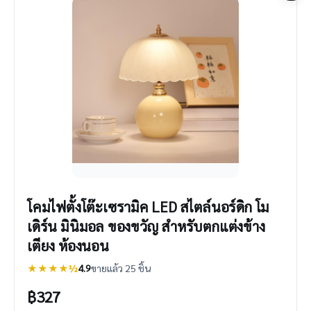
โคมไฟตั้งโต๊ะเซรามิค LED สไตล์นอร์ดิก โม
เดิร์น มินิมอล ของขวัญ สําหรับตกแต่งข้าง
เตียง ห้องนอน
★★★★½
4.9
ขายแล้ว 25 ชิ้น
฿
327