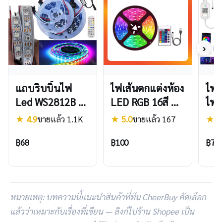
›
แถบริบบิ้นไฟ
ไฟเส้นตกแต่งห้อง
ไฟร
Led WS2812B 60
LED RGB 16สี 🌈
ไฟเ
ดวง/M DC5V ยาว
บลูทูธ 💡 ควบคุม
ตกแ
★ 4.9
ขายแล้ว 1.1K
★ 5.0
ขายแล้ว 167
★ 4
2ม. 5ม. ยืดหยุ่น
ผ่าน APP ไฟแต่ง
20เ
แถบไฟ Led Strip
ห้องเกมเมอร์ ไฟ
เปลี
฿68
฿100
฿73
ตัวควบคุมเพลง
ติดผนัง
Str
LED บลูทูธ
ตกแ
ตกแ
หมายเหตุ: บทความนี้แนะนำสินค้าที่ทีม CheerBuy คัดเลือก
แล้วว่าเหมาะกับเรื่องที่เขียน — ลิงก์ไปร้าน Shopee เป็น