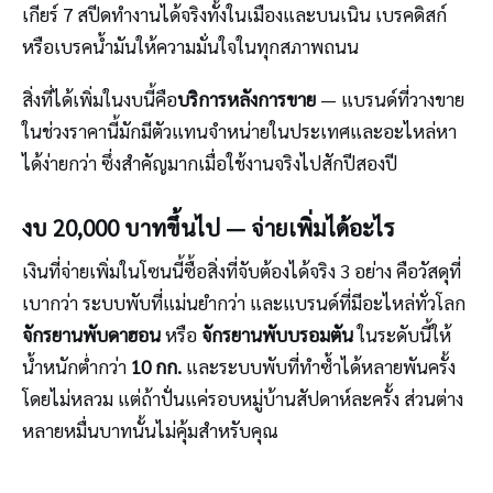
เกียร์ 7 สปีดทำงานได้จริงทั้งในเมืองและบนเนิน เบรคดิสก์
หรือเบรคน้ำมันให้ความมั่นใจในทุกสภาพถนน
สิ่งที่ได้เพิ่มในงบนี้คือ
บริการหลังการขาย
— แบรนด์ที่วางขาย
ในช่วงราคานี้มักมีตัวแทนจำหน่ายในประเทศและอะไหล่หา
ได้ง่ายกว่า ซึ่งสำคัญมากเมื่อใช้งานจริงไปสักปีสองปี
งบ 20,000 บาทขึ้นไป — จ่ายเพิ่มได้อะไร
เงินที่จ่ายเพิ่มในโซนนี้ซื้อสิ่งที่จับต้องได้จริง 3 อย่าง คือวัสดุที่
เบากว่า ระบบพับที่แม่นยำกว่า และแบรนด์ที่มีอะไหล่ทั่วโลก
จักรยานพับดาฮอน
หรือ
จักรยานพับบรอมตัน
ในระดับนี้ให้
น้ำหนักต่ำกว่า
10 กก.
และระบบพับที่ทำซ้ำได้หลายพันครั้ง
โดยไม่หลวม แต่ถ้าปั่นแค่รอบหมู่บ้านสัปดาห์ละครั้ง ส่วนต่าง
หลายหมื่นบาทนั้นไม่คุ้มสำหรับคุณ