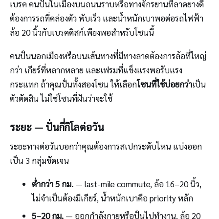
เบรค คนปั่นในเมืองบนถนนราบหรือทางจักรยานที่ลาดยางดี
ต้องการรถที่คล่องตัว พับเร็ว และน้ำหนักเบาพอต่อรถไฟฟ้า
ล้อ 20 นิ้วกับเบรคดิสก์เพียงพอสำหรับโซนนี้
คนปั่นนอกเมืองหรือบนเส้นทางที่มีทางลาดต้องการล้อที่ใหญ่
กว่า เกียร์ที่หลากหลาย และเฟรมที่แข็งแรงพอรับแรง
กระแทก ถ้าคุณปั่นทั้งสองโซน ให้เลือก
โซนที่ใช้บ่อยกว่า
เป็น
ตัวตัดสิน ไม่ใช่โซนที่ฝันว่าจะใช้
ระยะ — ปั่นกี่กิโลต่อวัน
ระยะทางต่อวันบอกว่าคุณต้องการสเปกระดับไหน แบ่งออก
เป็น 3 กลุ่มชัดเจน
ต่ำกว่า 5 กม.
— last-mile commute, ล้อ 16–20 นิ้ว,
ไม่จำเป็นต้องมีเกียร์, น้ำหนักเบาคือ priority หลัก
5–20 กม.
— ออกกำลังกายหรือปั่นไปทำงาน, ล้อ 20