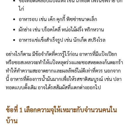
ของทอดเคลือบแป้งแห้ง เช่น ไก่ทอด เฟรนช์ฟราย ปีก
ไก่
อาหารอบ เช่น เค้ก คุกกี้ พิซซ่าขนาดเล็ก
ผักย่าง เช่น บร็อคโคลี่ หน่อไม้ฝรั่ง พริกหวาน
อาหารแช่แข็งสำเร็จรูป เช่น นักเก็ต สปริงโรล
อย่างไรก็ตาม มีข้อจำกัดที่ควรรู้ไว้ก่อน อาหารที่มีแป้งเปียก
หรือซอสเหลวจะทำให้แป้งหลุดร่วงและซอสหยดลงก้นตะกร้า
ทำให้ทำความสะอาดยากและผลลัพธ์ไม่ดีเท่าที่ควร นอกจาก
นี้ อาหารที่ต้องการน้ำมันมากเพื่อให้รสชาติสมบูรณ์ เช่น ปลา
ทอดแบบดั้งเดิม อาจได้รสสัมผัสที่แตกต่างออกไป
ข้อที่ 1 เลือกความจุให้เหมาะกับจำนวนคนใน
บ้าน