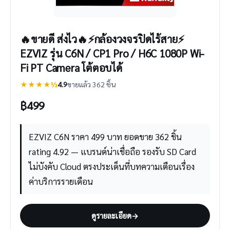
🔥ขายดี ส่งไว🔥⚡️กล้องวงจรปิดไร้สาย⚡️
EZVIZ รุ่น C6N / CP1 Pro / H6C 1080P Wi-
Fi PT Camera โต้ตอบได้
★★★★½
4.9
ขายแล้ว 362 ชิ้น
฿
499
EZVIZ C6N ราคา 499 บาท ยอดขาย 362 ชิ้น
rating 4.92 — แบรนด์น่าเชื่อถือ รองรับ SD Card
ไม่บังคับ Cloud ตรงประเด็นที่บทความเตือนเรื่อง
ค่าบริการรายเดือน
ดูรายละเอียด
→