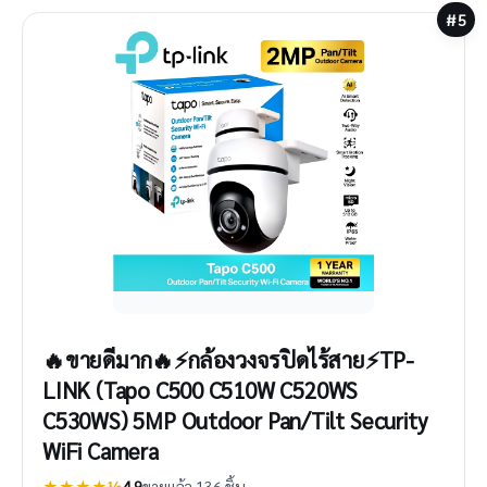
#5
🔥ขายดีมาก🔥⚡️กล้องวงจรปิดไร้สาย⚡️TP-
LINK (Tapo C500 C510W C520WS
C530WS) 5MP Outdoor Pan/Tilt Security
WiFi Camera
★★★★½
4.9
ขายแล้ว 136 ชิ้น