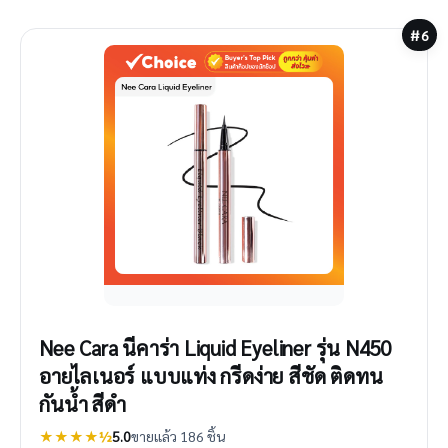
#6
Nee Cara นีคาร่า Liquid Eyeliner รุ่น N450
อายไลเนอร์ แบบแท่ง กรีดง่าย สีชัด ติดทน
กันน้ำ สีดำ
★★★★½
5.0
ขายแล้ว 186 ชิ้น