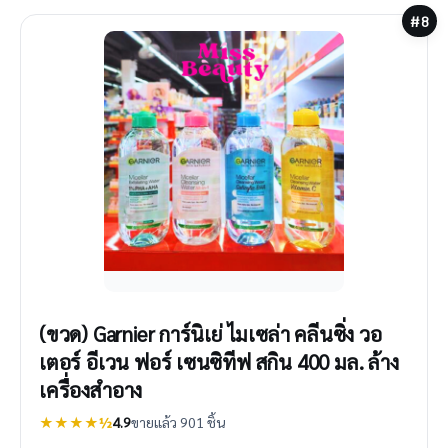
#8
(ขวด) Garnier การ์นิเย่ ไมเซล่า คลีนซิ่ง วอ
เตอร์ อีเวน ฟอร์ เซนซิทีฟ สกิน 400 มล. ล้าง
เครื่องสำอาง
★★★★½
4.9
ขายแล้ว 901 ชิ้น