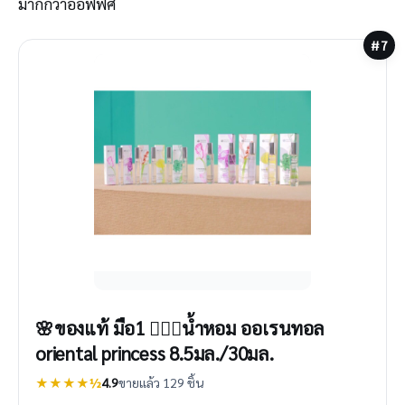
มากกว่าออฟฟิศ
#7
🌸ของแท้ มือ1 🧚🏽‍♂️น้ำหอม ออเรนทอล
oriental princess 8.5มล./30มล.
★★★★½
4.9
ขายแล้ว 129 ชิ้น