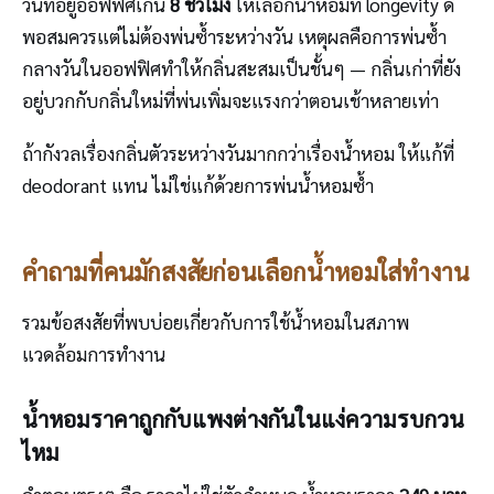
วันที่อยู่ออฟฟิศเกิน
8 ชั่วโมง
ให้เลือกน้ำหอมที่ longevity ดี
พอสมควรแต่ไม่ต้องพ่นซ้ำระหว่างวัน เหตุผลคือการพ่นซ้ำ
กลางวันในออฟฟิศทำให้กลิ่นสะสมเป็นชั้นๆ — กลิ่นเก่าที่ยัง
อยู่บวกกับกลิ่นใหม่ที่พ่นเพิ่มจะแรงกว่าตอนเช้าหลายเท่า
ถ้ากังวลเรื่องกลิ่นตัวระหว่างวันมากกว่าเรื่องน้ำหอม ให้แก้ที่
deodorant แทน ไม่ใช่แก้ด้วยการพ่นน้ำหอมซ้ำ
คำถามที่คนมักสงสัยก่อนเลือกน้ำหอมใส่ทำงาน
รวมข้อสงสัยที่พบบ่อยเกี่ยวกับการใช้น้ำหอมในสภาพ
แวดล้อมการทำงาน
น้ำหอมราคาถูกกับแพงต่างกันในแง่ความรบกวน
ไหม