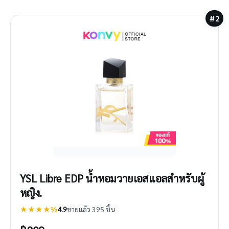
#2
YSL Libre EDP น้ำหอมวายเอสแอลสำหรับผู้
หญิง.
★★★★½
4.9
ขายแล้ว 395 ชิ้น