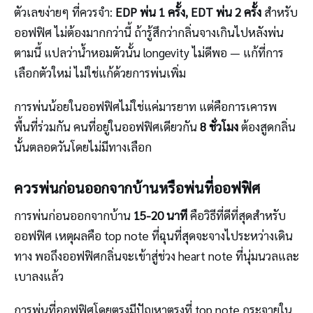
ตัวเลขง่ายๆ ที่ควรจำ:
EDP พ่น 1 ครั้ง, EDT พ่น 2 ครั้ง
สำหรับ
ออฟฟิศ ไม่ต้องมากกว่านี้ ถ้ารู้สึกว่ากลิ่นจางเกินไปหลังพ่น
ตามนี้ แปลว่าน้ำหอมตัวนั้น longevity ไม่ดีพอ — แก้ที่การ
เลือกตัวใหม่ ไม่ใช่แก้ด้วยการพ่นเพิ่ม
การพ่นน้อยในออฟฟิศไม่ใช่แค่มารยาท แต่คือการเคารพ
พื้นที่ร่วมกัน คนที่อยู่ในออฟฟิศเดียวกัน
8 ชั่วโมง
ต้องสูดกลิ่น
นั้นตลอดวันโดยไม่มีทางเลือก
ควรพ่นก่อนออกจากบ้านหรือพ่นที่ออฟฟิศ
การพ่นก่อนออกจากบ้าน
15-20 นาที
คือวิธีที่ดีที่สุดสำหรับ
ออฟฟิศ เหตุผลคือ top note ที่ฉุนที่สุดจะจางไประหว่างเดิน
ทาง พอถึงออฟฟิศกลิ่นจะเข้าสู่ช่วง heart note ที่นุ่มนวลและ
เบาลงแล้ว
การพ่นที่ออฟฟิศโดยตรงมีปัญหาตรงที่ top note กระจายใน