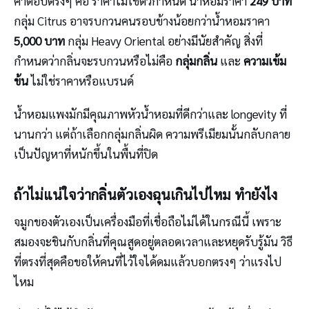
คำตอบตรงๆ คือ ราคาไม่ใช่ตัวกำหนด น้ำหอมราคา
249 บาท
กลุ่ม Citrus อาจรบกวนคนรอบข้างน้อยกว่าน้ำหอมราคา
5,000 บาท
กลุ่ม Heavy Oriental อย่างมีนัยสำคัญ สิ่งที่
กำหนดว่ากลิ่นจะรบกวนหรือไม่คือ
กลุ่มกลิ่น
และ
ความเข้ม
ข้น
ไม่ใช่ราคาหรือแบรนด์
น้ำหอมแพงมักมีคุณภาพหัวน้ำหอมที่ดีกว่าและ longevity ที่
นานกว่า แต่ถ้าเลือกกลุ่มกลิ่นผิด ความพรีเมียมนั้นกลับกลาย
เป็นปัญหาที่หนักขึ้นในพื้นที่ปิด
ถ้าไม่แน่ใจว่ากลิ่นตัวเองฉุนเกินไปไหม ทำยังไง
จมูกของตัวเองเป็นเครื่องมือที่เชื่อถือไม่ได้ในกรณีนี้ เพราะ
สมองจะชินกับกลิ่นที่คุณสูดอยู่ตลอดเวลาและหยุดรับรู้มัน วิธี
ที่ตรงที่สุดคือขอให้คนที่ไว้ใจได้ดมแล้วบอกตรงๆ ว่าแรงไป
ไหม