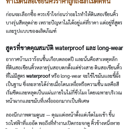
ทำไมดินสอเขียนคิ้วราคาถูกถึงมักไม่ติดทน
ก่อนจะเลือกซื้อ ควรเข้าใจก่อนว่าอะไรทำให้ดินสอเขียนคิ้ว
บางรุ่นสีหลุดง่าย เพราะปัญหาไม่ได้อยู่แค่ที่ราคา แต่อยู่ที่สูตร
และรูปแบบของผลิตภัณฑ์
สูตรที่ขาดคุณสมบัติ waterproof และ long-wear
อากาศบ้านเราร้อนชื้นเกือบตลอดปี และนั่นคือสาเหตุหลัก
ที่ดินสอเขียนคิ้วหลายรุ่นสอบตกตั้งแต่ช่วงสาย ดินสอเขียนคิ้ว
ที่ไม่มีสูตร
waterproof
หรือ long-wear จะใช้ไขมันและขี้ผึ้ง
เป็นฐาน ซึ่งละลายได้ง่ายเมื่อโดนเหงื่อหรือความชื้น ผลคือสี
เริ่มซีดและหลุดเป็นแผ่นภายในไม่กี่ชั่วโมง โดยเฉพาะบริเวณ
หน้าผากและขมับที่เหงื่อออกมากเป็นพิเศษ
ลองนึกภาพตามดูนะ — คุณแต่งหน้าตั้งแต่เจ็ดโมงเช้า ขึ้น
รถไฟฟ้าที่แออัด พอถึงที่ทำงานเปิดกระจกดู คิ้วข้างหนึ่งหาย