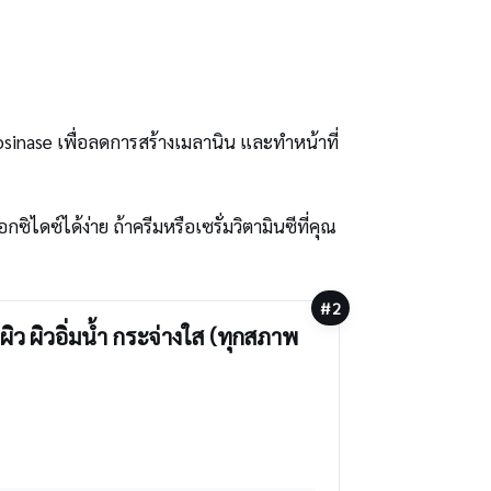
yrosinase เพื่อลดการสร้างเมลานิน และทำหน้าที่
ไดซ์ได้ง่าย ถ้าครีมหรือเซรั่มวิตามินซีที่คุณ
#2
ว ผิวอิ่มน้ำ กระจ่างใส (ทุกสภาพ