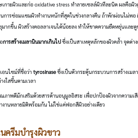
กาะผิวและก่อ oxidative stress ทำลายเซลล์ผิวทีละนิด ผลคือผิวดู
ารซ่อมแซมผิวทำงานหนักที่สุดในช่วงกลางคืน ถ้าพักผ่อนไม่พอ ผิวก
ยุมากขึ้น ผิวสร้างคอลลาเจนได้น้อยลง ทำให้ขาดความยืดหยุ่นและดูห
ือ
การสร้างเมลานินมากเกินไป
ซึ่งเป็นสาเหตุหลักของผิวคล้ำ จุดด่า
อนไซม์ที่ชื่อว่า
tyrosinase
ซึ่งเป็นตัวกระตุ้นกระบวนการสร้างเมลานิ
ะจ่างใสขึ้นตามเวลา
ณภาพดีมักเสริมด้วยสารต้านอนุมูลอิสระ เพื่อปกป้องผิวจากความเส
ทำงานหลายมิติพร้อมกัน ไม่ใช่แค่ฟอกสีผิวอย่างเดียว
นครีมบำรุงผิวขาว