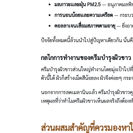
มลภาวะและฝุ่น PM2.5
— อนุภาคมลพิษเ
การนอนน้อยและความเครียด
— กระบวนก
คอลลาเจนเสื่อมสภาพตามอายุ
— ยิ่งอา
ปัจจัยทั้งหมดนี้ล้วนนำไปสู่ปัญหาเดียวกัน นั่นค
กลไกการทำงานของครีมบำรุงผิวขาว
ครีมบำรุงผิวขาวส่วนใหญ่ทำงานโดยมุ่งเป้าไปที่เ
ตัวนี้ได้ ผิวก็สร้างเม็ดสีน้อยลง ผิวจึงค่อยๆ กร
นอกจากการลดเมลานินแล้ว ครีมบำรุงผิวขาวคุ
เหตุผลที่ว่าทำไมครีมผิวขาวเห็นผลจริงถึงต้อง
ส่วนผสมสำคัญที่ควรมองหาใ