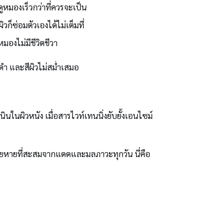
หมองเร็วกว่าที่ควรจะเป็น
็ซ่อมตัวเองได้ไม่เต็มที่
มองไม่มีชีวิตชีวา
งดำ และสีผิวไม่สม่ำเสมอ
นในผิวหนัง เมื่อสารไวท์เทนนิ่งยับยั้งเอนไซม์
ียหายที่สะสมจากแดดและมลภาวะทุกวัน นี่คือ