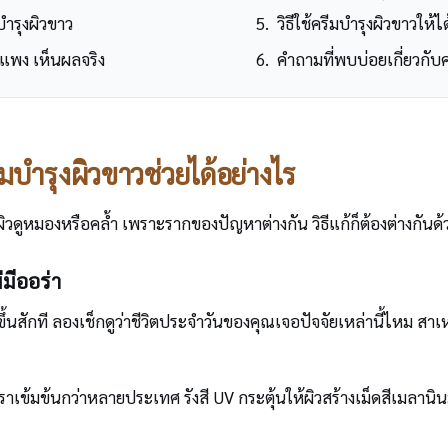
ำรุงผิวขาว
วิธีใช้ครีมบำรุงผิวขาวให้ได
่แพง เห็นผลจริง
คำถามที่พบบ่อยเกี่ยวกับค
บำรุงผิวขาวช่วยได้อย่างไร
ผิวดูหมองหรือคล้ำ เพราะรากของปัญหาต่างกัน วิธีแก้ก็ต้องต่างกันด้
มีออร่า
งขึ้นสักที ลองเช็กดูว่าชีวิตประจำวันของคุณเจอปัจจัยเหล่านี้ไหม สาเห
เข้มข้นกว่าหลายประเทศ รังสี UV กระตุ้นให้ผิวสร้างเม็ดสีเมลานินม