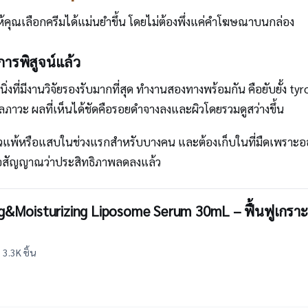
้คุณเลือกครีมได้แม่นยำขึ้น โดยไม่ต้องพึ่งแค่คำโฆษณาบนกล่อง
บการพิสูจน์แล้ว
ิ่งที่มีงานวิจัยรองรับมากที่สุด ทำงานสองทางพร้อมกัน คือยับยั้ง t
ลภาวะ ผลที่เห็นได้ชัดคือรอยดำจางลงและผิวโดยรวมดูสว่างขึ้น
ผิวแพ้หรือแสบในช่วงแรกสำหรับบางคน และต้องเก็บในที่มืดเพราะออกซิ
่นคือสัญญาณว่าประสิทธิภาพลดลงแล้ว
&Moisturizing Liposome Serum 30mL – ฟื้นฟูเกราะผิ
 3.3K ชิ้น