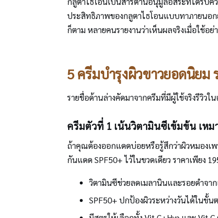
กลูตาไธโอนเป็นสารต้านอนุมูลอิสระที่ได้รับคว
ประสิทธิภาพของกลูตาไธโอนแบบทาภายนอกยังเป
ก็ตาม หลายคนรายงานว่าเห็นผลจริงเมื่อใช้อย่า
5 ครีมบำรุงผิวขาวยอดนิยม 
รายชื่อด้านล่างคัดมาจากครีมที่มีผู้ใช้จริงรีวิ
ครีมตัวที่ 1 เน้นวิตามินซีเข้มข้น 
ถ้าคุณต้องออกแดดบ่อยหรือรู้สึกว่าผิวหมอง
กันแดด SPF50+ ไว้ในขวดเดียว ราคาเพียง 195 บ
วิตามินซีช่วยลดเมลานินและรอยดำจา
SPF50+ ปกป้องผิวระหว่างวันได้ในขั้น
มีสูตรให้เลือกทั้ง Vit C+Hya และ Vit 