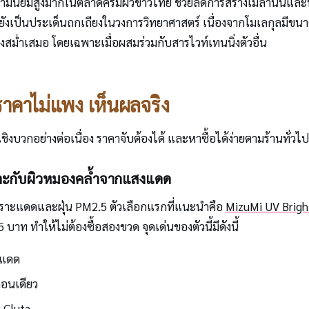
ามนิยมสูงมากในตลาดครีมผิวขาวไทย ช่วยลดการสร้างเมลานินและทำให้ผิว
็นประเด็นถกเถียงในวงการวิทยาศาสตร์ เนื่องจากโมเลกุลมีขนาดใ
งสม่ำเสมอ โดยเฉพาะเมื่อผสมร่วมกับสารไวท์เทนนิ่งตัวอื่น
ราคาไม่แพง เห็นผลจริง
วในเชิงบวกอย่างต่อเนื่อง ราคาจับต้องได้ และหาซื้อได้ง่ายตามร้านทั่
เหมาะกับผิวหมองคล้ำจากแสงแดด
เพราะแดดและฝุ่น PM2.5 ตัวเลือกแรกที่แนะนำคือ
MizuMi UV Brig
าท ทำให้ไม่ต้องซื้อสองขวด จุดเด่นของตัวนี้มีดังนี้
กแดด
ตอนเดียว
C+Gluta