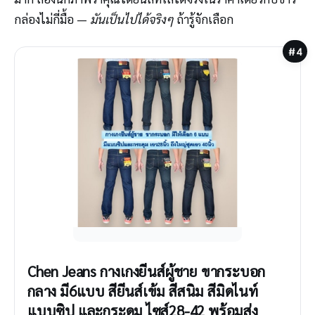
กล่องไม่กี่มื้อ —
มันเป็นไปได้จริงๆ
ถ้ารู้จักเลือก
#4
Chen Jeans กางเกงยีนส์ผู้ชาย ขากระบอก
กลาง มี6แบบ สียีนส์เข้ม สีสนิม สีมิดไนท์
แบบซิป และกระดุม ไซส์28-42 พร้อมส่ง