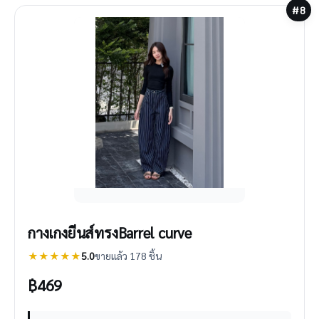
#8
กางเกงยีนส์ทรงBarrel curve
★★★★★
5.0
ขายแล้ว 178 ชิ้น
฿
469