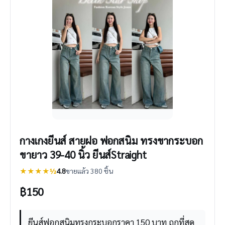
กางเกงยีนส์ สายฝอ ฟอกสนิม ทรงขากระบอก
ขายาว 39-40 นิ้ว ยีนส์Straight
★★★★½
4.8
ขายแล้ว 380 ชิ้น
฿
150
ยีนส์ฟอกสนิมทรงกระบอกราคา 150 บาท ถูกที่สุด